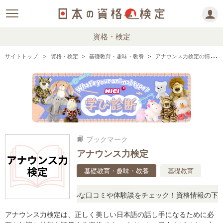
資格・検定
サイトトップ
資格・検定
基礎教育・趣味・教養
アナウンス力検定の情報まとめ
ブックマーク
bookmarks
アナウンス力検定
基礎教育・趣味・教養
基礎教育
問に思ったら、リアルな口コミや体験談をチェック！資格情報の下から
アナウンス力検定は、正しく美しい日本語の話し手になるために必