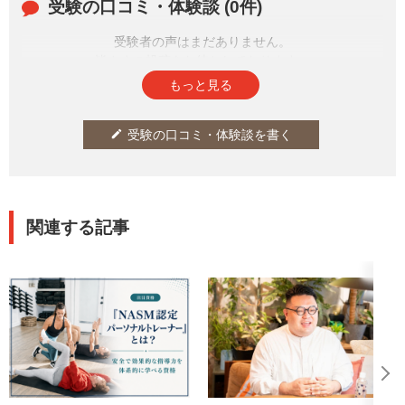
受験の口コミ・体験談 (0件)
受験者の声はまだありません。
皆さまの投稿をお待ちしております。
もっと見る
受験の口コミ・体験談を書く
edit
関連する記事