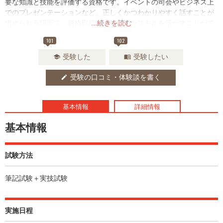
要な知識と技能を評価する資格です。イベントの司会やビジネス上
でのプレゼンテーションなど、正しくかつわかりやすく話すことが
求められる場面で、資格取得を通じて得たスキルを活かすことがで
...続きを読む
きるでしょう。
101
102
受験した
受験したい
school
menu_book
受験の口コミ・体験談を書く
edit
基本情報
詳細情報
基本情報
試験方法
筆記試験＋実技試験
実施日程