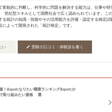
て客観的に判断し、科学的に問題を解決する能力は、仕事や研
1世紀型スキルとして国際社会で広く認められています。こ
する統計の知識・技能やその活用能力を評価・認定する検定試
会によって開発された「統計検定」です。
edit
たい
受験の口コミ・体験談を書く
！&quot;なりたい職業ランキング&quot;か
で取り組みたい資格5選