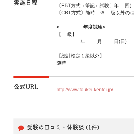
実施日程
〔PBT方式（筆記）試験〕年1回(
〔CBT方式〕随時 ※1級以外の
<2025年度試験>
【1級】
2025年11月16日(日)
【統計検定１級以外】
随時
公式URL
http://www.toukei-kentei.jp/
受験の口コミ・体験談 (1件)