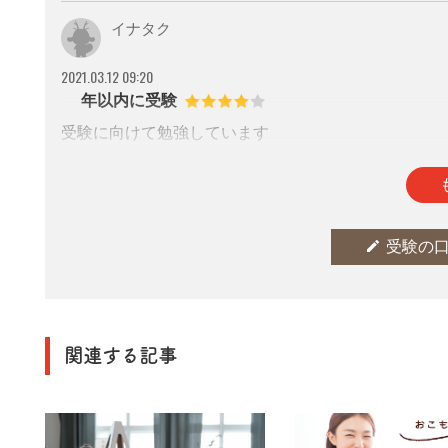
イナタク
2021.03.12 09:20
1年以内に受験
受験に向けて勉強しています
参考になった
thumb_up
0
edit
受験の
関連する記事