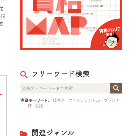
究
の国
験
フリーワード検索
注目キーワード
:
韓国語
ファイナンシャル・プランナ
ー
IT
英語
ビジネス数学検定
ビジネス数学検定は、ビジネスパーソンに必
要とされる実用的な数学力・数学技能を測定
する検定です。数学力を「把握力・分析力・
関連ジャンル
選択力・表現力・予測力」の5つの力に分類