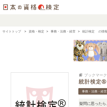
サイトトップ
資格・検定
事務・法務・経営
統計検定®の情
bookmarks
ブックマーク
統計検定®
事務・法務・経営
の検定、難しい？」「どんな試験？」と疑問に思ったら、リア