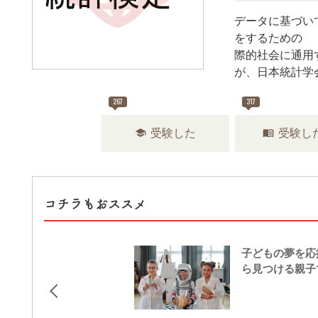
データに基づい
をするための2
際的社会に通用
が、日本統計学
267
317
school
menu_book
受験した
受験し
コチラもおススメ
子どもの夢を応援
ら見つける親子