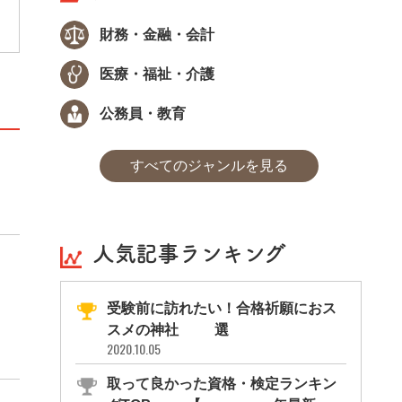
し、ビジネスのシチュエーションに合わせた
形で出題することによって、これらの力の習
財務・金融・会計
熟度を測ります。
医療・福祉・介護
公務員・教育
すべてのジャンルを見る
人気記事ランキング
受験前に訪れたい！合格祈願におス
スメの神社11選
2020.10.05
取って良かった資格・検定ランキン