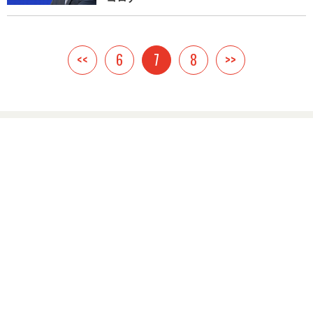
<<
6
7
8
>>