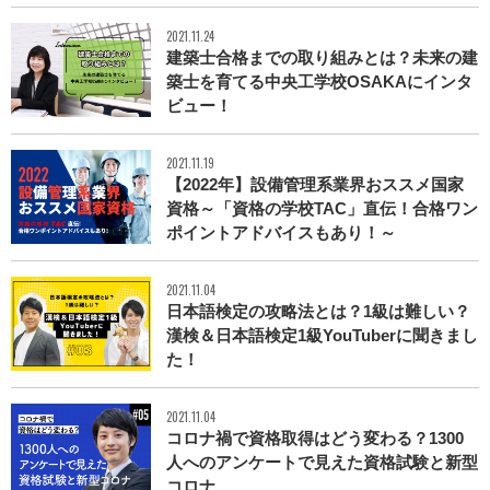
2021.11.24
建築士合格までの取り組みとは？未来の建
築士を育てる中央工学校OSAKAにインタ
ビュー！
2021.11.19
【2022年】設備管理系業界おススメ国家
資格～「資格の学校TAC」直伝！合格ワン
ポイントアドバイスもあり！～
2021.11.04
日本語検定の攻略法とは？1級は難しい？
漢検＆日本語検定1級YouTuberに聞きまし
た！
2021.11.04
コロナ禍で資格取得はどう変わる？1300
人へのアンケートで見えた資格試験と新型
コロナ