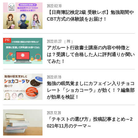
2022.02.10
【日商簿記検定2級 受験レポ】勉強期間や
CBT方式の体験談をお届け！
PR
2022.01.27 ［ PR ］
アガルート行政書士講座の内容や特徴と
は？受講して合格した人に評判通りか聞い
てみた！
2022.01.19
勉強の眠気覚ましにカフェイン入りチョコ
レート「ショカコーラ」が効く！？編集部
が効果を検証！
2021.12.20
「テキストの選び方」投稿記事まとめ～2
021年11月のテーマ～