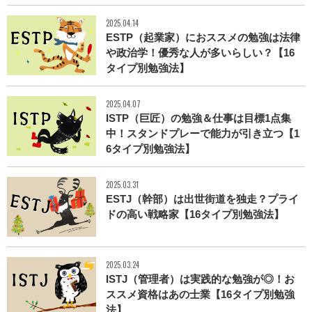
2025.04.14
ESTP（起業家）におススメの勉強は法律
や政治学！優秀な人が多いらしい？【16
タイプ別勉強法】
2025.04.07
ISTP（巨匠）の勉強＆仕事は目標1点集
中！スタンドプレーで能力が引き立つ【1
6タイプ別勉強法】
2025.03.31
ESTJ（幹部）は出世街道を独走？プライ
ドの高い戦略家【16タイプ別勉強法】
2025.03.24
ISTJ（管理者）は実践的な勉強が◎！お
ススメ資格はあの士業【16タイプ別勉強
法】