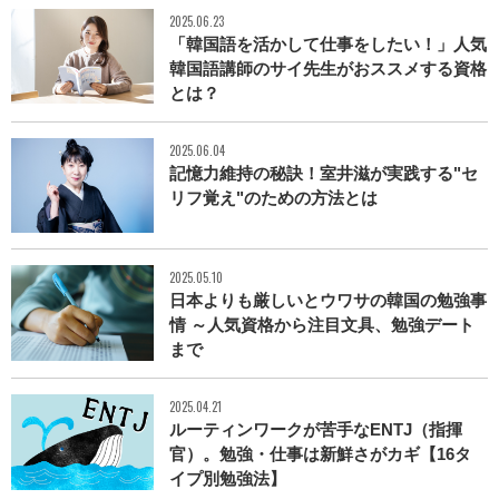
2025.06.23
「韓国語を活かして仕事をしたい！」人気
韓国語講師のサイ先生がおススメする資格
とは？
2025.06.04
記憶力維持の秘訣！室井滋が実践する"セ
リフ覚え"のための方法とは
2025.05.10
日本よりも厳しいとウワサの韓国の勉強事
情 ～人気資格から注目文具、勉強デート
まで
2025.04.21
ルーティンワークが苦手なENTJ（指揮
官）。勉強・仕事は新鮮さがカギ【16タ
イプ別勉強法】