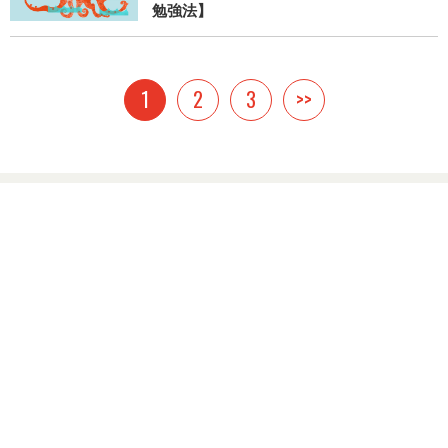
勉強法】
1
2
3
>>