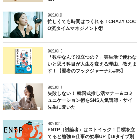
2025.03.21
忙しくても時間はつくれる！CRAZY COC
O流タイムマネジメント術
2025.03.15
「数学なんて役立つの？」実生活で使わな
いと思う科目が人生を変える理由、教えま
す！【賢者のブックジャーナル#05】
2025.03.14
失敗しない！ 韓国式推し活マナー＆コミ
ュニケーション術をSNS人気講師・サイ
先生に聞いた
2025.03.10
ENTP（討論者）はストイック！目標を立
てると勉強＆仕事の効率UP【16タイプ別