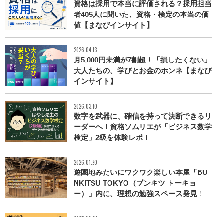
資格は採用で本当に評価される？採用担当
者405人に聞いた、資格・検定の本当の価
値【まなびインサイト】
2026.04.13
月5,000円未満が7割超！「損したくない」
大人たちの、学びとお金のホンネ【まなび
インサイト】
2026.03.10
数字を武器に、確信を持って決断できるリ
ーダーへ！資格ソムリエが「ビジネス数学
検定」2級を体験レポ！
2026.01.20
遊園地みたいにワクワク楽しい本屋「BU
NKITSU TOKYO（ブンキツ トーキョ
ー）」内に、理想の勉強スペース発見！