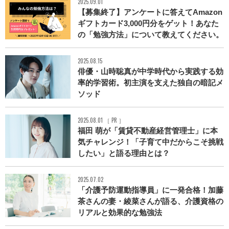
2025.09.01
【募集終了】アンケートに答えてAmazon
ギフトカード3,000円分をゲット！あなた
の「勉強方法」について教えてください。
2025.08.15
俳優・山時聡真が中学時代から実践する効
率的学習術。初主演を支えた独自の暗記メ
ソッド
2025.08.01 ［ PR ］
福田 萌が「賃貸不動産経営管理士」に本
気チャレンジ！「子育て中だからこそ挑戦
したい」と語る理由とは？
2025.07.02
「介護予防運動指導員」に一発合格！加藤
茶さんの妻・綾菜さんが語る、介護資格の
リアルと効果的な勉強法