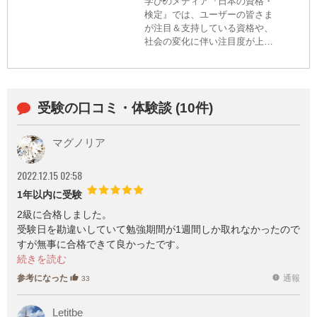
学びのメディア『日本の資格・
検定』では、ユーザーの皆さま
が注目＆支持している資格や、
社会の変化に伴い注目度が上が
っている検定を広くお伝えする
と共に、資格・検定に込められ
た主催者の思いを届け、社会に
おける資格・検定の価値を高め
受験の口コミ・体験談 (10件)
ることを目的に、毎年アワード
を決定し、発表しております。
昨年度の当サイト内のアクセス
マグノリア
データおよびユーザーによるア
ンケートをもとに、最も注目＆
2022.12.15 02:58
支持された資格・検定を、3つの
部門に分けてランキング形式で
1年以内に受験
発表。本記事では、3部門のうち
2級に合格しました。
【総合アクセス部門】をランキ
受験日を勘違いしていて勉強期間が1週間しか取れなかったので
ング形式でご紹介。
すが無事に合格できて良かったです。
次は1級かUCを受けてみようかと考えています。
参考になった
通報
thumb_up
report
33
Letitbe