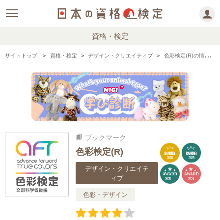
資格・検定
サイトトップ
資格・検定
デザイン・クリエイティブ
色彩検定(R)の情報まとめ・口コミ・体験談
ブックマーク
bookmarks
色彩検定(R)
RANKING
RANKING
2026
2025
デザイン・クリエイテ
AWARD
AWARD
ィブ
2025
2024
色彩・デザイン