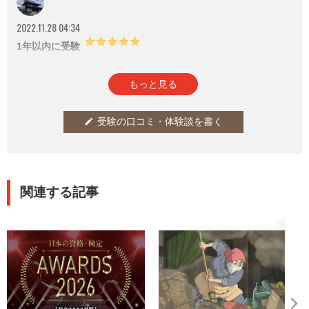
2022.11.28 04:34
1年以内に受験
参考になった
通報
thumb_up
report
1
もっと見る
受験の口コミ・体験談を書く
edit
関連する記事