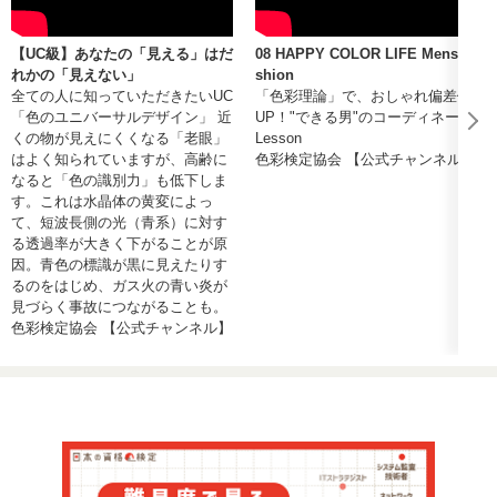
【UC級】あなたの「見える」はだ
08 HAPPY COLOR LIFE Mens fa
れかの「見えない」
shion
全ての人に知っていただきたいUC
「色彩理論」で、おしゃれ偏差値
「色のユニバーサルデザイン」 近
UP！"できる男"のコーディネート
くの物が見えにくくなる「老眼」
Lesson
はよく知られていますが、高齢に
色彩検定協会 【公式チャンネル】
なると「色の識別力」も低下しま
す。これは水晶体の黄変によっ
て、短波長側の光（青系）に対す
る透過率が大きく下がることが原
因。青色の標識が黒に見えたりす
るのをはじめ、ガス火の青い炎が
見づらく事故につながることも。
色彩検定協会 【公式チャンネル】