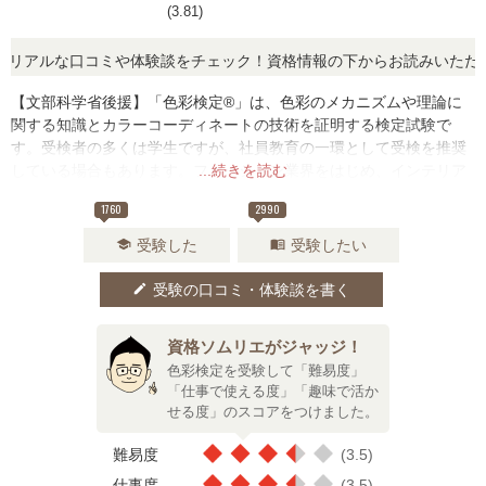
(3.81)
アルな口コミや体験談をチェック！資格情報の下からお読みいただけま
【文部科学省後援】「色彩検定®」は、色彩のメカニズムや理論に
関する知識とカラーコーディネートの技術を証明する検定試験で
す。受検者の多くは学生ですが、社員教育の一環として受検を推奨
している場合もあります。ファッション業界をはじめ、インテリア
...続きを読む
やメイクアップの分野など、身につけた知識・技術は幅広く活用で
1760
2990
きるでしょう。
受験した
受験したい
school
menu_book
受験の口コミ・体験談を書く
edit
資格ソムリエがジャッジ！
色彩検定を受験して「難易度」
「仕事で使える度」「趣味で活か
せる度」のスコアをつけました。
難易度
(3.5)
仕事度
(3.5)