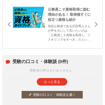
公務員こそ資格取得に励む
理由がある！ 取得後すぐに
役立つ資格も紹介
現役公務員である庄田秀人さん
が声を大にして言いたいのは、
「公務員こそ資格を取得し、リ
スキリングをすべき」だという
こと。なぜ、庄田さんは資格取
得を強くススメるのか。理由を
伺うとともに、取得すれば明日
すぐにでも役立つ資格を教えて
受験の口コミ・体験談 (0件)
もらいました。
受験者の声はまだありません。
皆さまの投稿をお待ちしております。
もっと見る
受験の口コミ・体験談を書く
edit