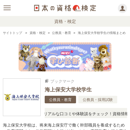
資格・検定
サイトトップ
資格・検定
公務員・教育
海上保安大学校学生の情報まとめ
ブックマーク
bookmarks
海上保安大学校学生
公務員・教育
公務員・採用試験
と疑問に思ったら、リアルな口コミや体験談をチェック！資格情報の下
海上保安大学校は、将来海上保安庁で働く幹部職員を養成するため