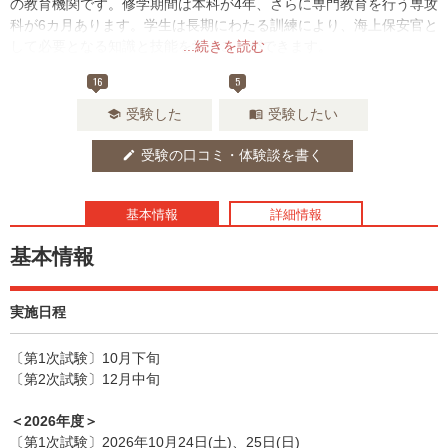
の教育機関です。修学期間は本科が4年、さらに専門教育を行う専攻
科が6カ月あります。学生は長期にわたる訓練により、海上保安官と
して必要となる知識と技能を学ぶことができます。
...続きを読む
16
5
受験した
受験したい
school
menu_book
受験の口コミ・体験談を書く
edit
基本情報
詳細情報
基本情報
実施日程
〔第1次試験〕10月下旬
〔第2次試験〕12月中旬
＜2026年度＞
〔第1次試験〕2026年10月24日(土)、25日(日)