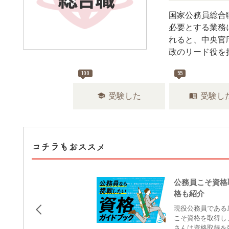
国家公務員総合
必要とする業務
れると、中央官
政のリード役を
100
55
school
menu_book
受験した
受験し
コチラもおススメ
公務員こそ資格
格も紹介
現役公務員である
こそ資格を取得し
さんは資格取得を