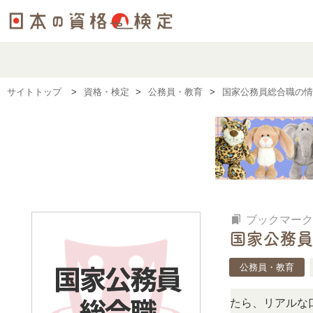
サイトトップ
資格・検定
公務員・教育
国家公務員総合職の情
bookmarks
ブックマーク
国家公務員
公務員・教育
しい？」「どんな試験？」と疑問に思ったら、リアルな口コミ