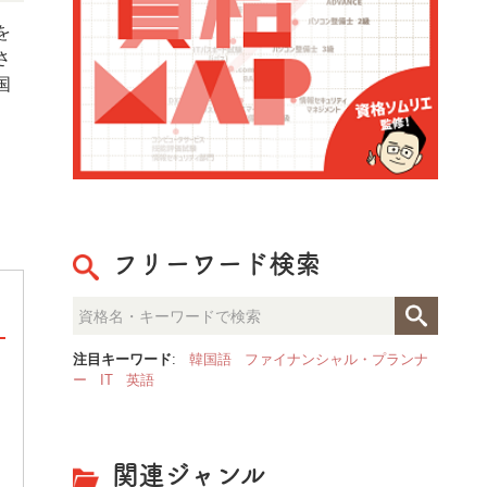
を
さ
国
フリーワード検索
注目キーワード
:
韓国語
ファイナンシャル・プランナ
ー
IT
英語
国家公務員一般職
国家公務員一般職の試験は、主に事務処理な
どの定型的な業務に従事する職員の採用試験
です。一般職職員は政策の実行や運営を担当
関連ジャンル
し、1つの分野を突き詰める専門的な仕事を