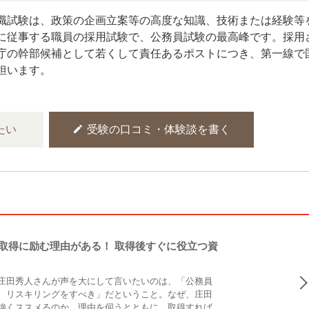
職試験は、政策の企画立案等の高度な知識、技術または経験等
に従事する職員の採用試験で、公務員試験の最高峰です。採用
庁の幹部候補として若くして責任あるポストにつき、第一線で
担います。
edit
たい
受験の口コミ・体験談を書く
取得に励む理由がある！ 取得後すぐに役立つ資
庄田秀人さんが声を大にして言いたいのは、「公務員
、リスキリングをすべき」だということ。なぜ、庄田
強くススメるのか。理由を伺うとともに、取得すれば