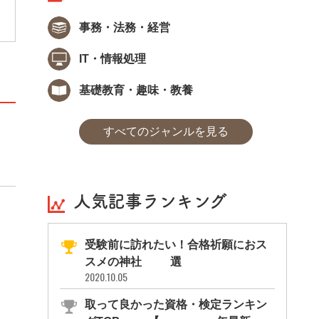
する場合が多いため、スペシャリストとなる
人が多いことが特徴となっています。
事務・法務・経営
IT・情報処理
基礎教育・趣味・教養
すべてのジャンルを見る
人気記事ランキング
受験前に訪れたい！合格祈願におス
スメの神社11選
2020.10.05
取って良かった資格・検定ランキン