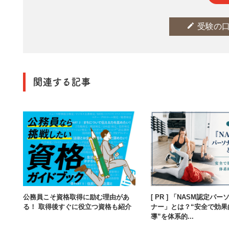
edit
受験の
関連する記事
公務員こそ資格取得に励む理由があ
[ PR ] 「NASM認定パ
る！ 取得後すぐに役立つ資格も紹介
ナー」とは？“安全で効果
導”を体系的...