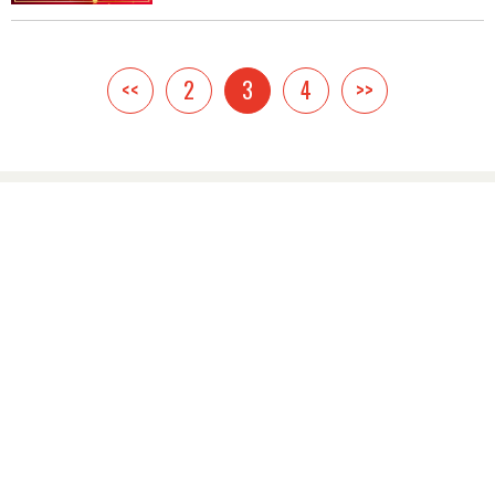
<<
2
3
4
>>