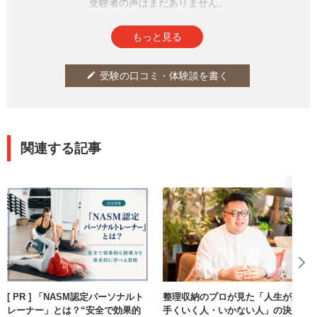
受験者の声はまだありません。
皆さまの投稿をお待ちしております。
もっと見る
受験の口コミ・体験談を書く
edit
関連する記事
[ PR ] 「NASM認定パーソナルト
整理収納のプロが見た「人生が上
レーナー」とは？“安全で効果的
手くいく人・いかない人」の決定