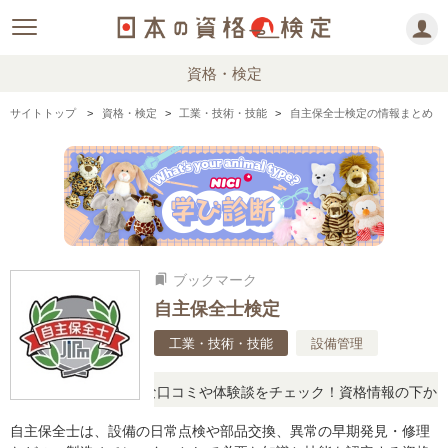
資格・検定
サイトトップ
資格・検定
工業・技術・技能
自主保全士検定の情報まとめ
ブックマーク
bookmarks
自主保全士検定
工業・技術・技能
設備管理
に思ったら、リアルな口コミや体験談をチェック！資格情報の下からお
自主保全士は、設備の日常点検や部品交換、異常の早期発見・修理