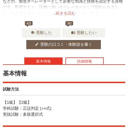
などの、製造オペレーターとして必要な知識と技能を認定する資格
です。取得すると、設備に強いオペレーターとして認められるた
め、製造業を中心に多くの企業で高い評価を得られるでしょう。
...続きを読む
433
242
受験した
受験したい
school
menu_book
受験の口コミ・体験談を書く
edit
基本情報
詳細情報
基本情報
試験方法
【1級】【2級】
学科試験：正誤判定 (○×式)
実技試験：多肢選択式