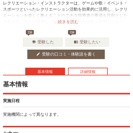
レクリエーション・インストラクターは、ゲームや歌・イベント・
スポーツといったレクリエーション活動を効果的に活用し、レクリ
エーションを楽しく教えることのできる指導者の養成を目的とした
資格です。福祉や保育など幅広い分野の方が資格を取得しており、
...続きを読む
人と人との繋がりをサポートして地域の活性化を図る役割も担って
236
334
います。
受験した
受験したい
school
menu_book
受験の口コミ・体験談を書く
edit
基本情報
詳細情報
基本情報
実施日程
実施機関によって異なります。