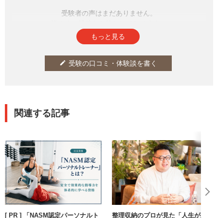
受験者の声はまだありません。
皆さまの投稿をお待ちしております。
もっと見る
受験の口コミ・体験談を書く
edit
関連する記事
[ PR ] 「NASM認定パーソナルト
整理収納のプロが見た「人生が上