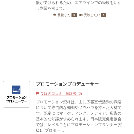
援が受けられるため、エアラインでの経験を活か
し副業を考えて...
0
5
受験した
受験したい
school
menu_book
プロモーションプロデューサー
受験の口コミ・体験談 (0)
chat_bubble
プロモーション資格は、主に広報宣伝活動の戦略
について専門的な知識やノウハウを持った人材で
す。認定にはマーケティング、メディア、広告の
基本的な知識が求められます。日本販売促進協会
では、レベルごとにプロモーションプランナー(初
級)、プロモー...