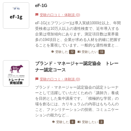
eF-1G
受験の口コミ・体験談 (0)
chat_bubble
eF-1G(エフワンジー)は導入実績1000社以上、年間
受検者は10万人以上の適性検査で、近年導入する
企業は増加傾向にあります。測定項目数は業界最
多の194項目と、企業が求める人材を的確に把握す
ることを重視しています。一般的な適性検査と...
12
13
受験した
受験したい
school
menu_book
ブランド・マネージャー認定協会 トレー
ナー認定コース
受験の口コミ・体験談 (0)
chat_bubble
ブランド・マネージャー認定協会の認定トレーナ
ーとして活躍していただくための「講師力」養成
を目的とした集中講座です。「積極的な学習」の
場を創るには、カリキュラムの内容はもちろんの
こと、ファシリテーションの技術、コミュニケー
ションの能力など...
0
3
受験した
受験したい
school
menu_book