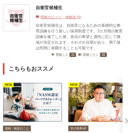
自衛官候補生
受験の口コミ・体験談 (0)
chat_bubble
自衛官候補生は、自衛官になるための基礎的な教
育訓練を行う新しい採用制度です。3カ月間の教育
訓練を修了した後、各自の希望と適性に応じて職
域が決定されます。それぞれ任期があり、満了後
は民間に就職することも可能です。
22
20
受験した
受験したい
school
menu_book
こちらもおススメ
NEW
NEW
資格・検定のこと
学び効率UP