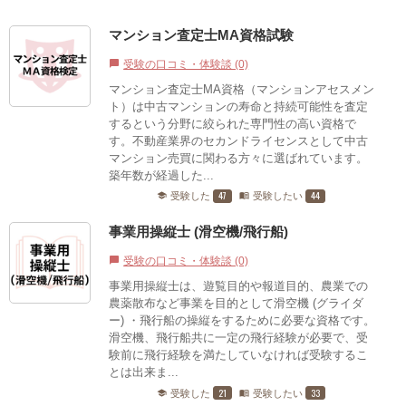
マンション査定士MA資格試験
受験の口コミ・体験談 (0)
chat_bubble
マンション査定士MA資格（マンションアセスメン
ト）は中古マンションの寿命と持続可能性を査定
するという分野に絞られた専門性の高い資格で
す。不動産業界のセカンドライセンスとして中古
マンション売買に関わる方々に選ばれています。
築年数が経過した...
47
44
受験した
受験したい
school
menu_book
事業用操縦士 (滑空機/飛行船)
受験の口コミ・体験談 (0)
chat_bubble
事業用操縦士は、遊覧目的や報道目的、農業での
農薬散布など事業を目的として滑空機 (グライダ
ー) ・飛行船の操縦をするために必要な資格です。
滑空機、飛行船共に一定の飛行経験が必要で、受
験前に飛行経験を満たしていなければ受験するこ
とは出来ま...
21
33
受験した
受験したい
school
menu_book