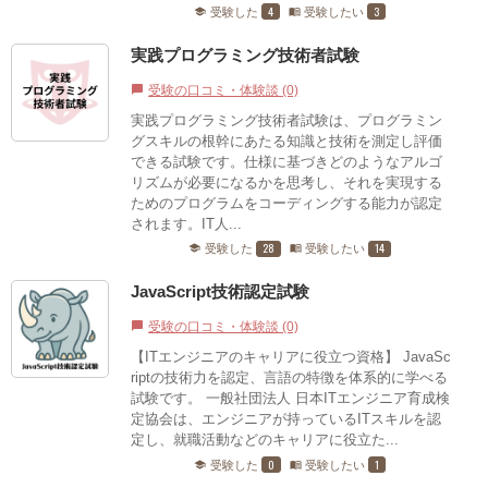
4
3
受験した
受験したい
school
menu_book
実践プログラミング技術者試験
受験の口コミ・体験談 (0)
chat_bubble
実践プログラミング技術者試験は、プログラミン
グスキルの根幹にあたる知識と技術を測定し評価
できる試験です。仕様に基づきどのようなアルゴ
リズムが必要になるかを思考し、それを実現する
ためのプログラムをコーディングする能力が認定
されます。IT人...
28
14
受験した
受験したい
school
menu_book
JavaScript技術認定試験
受験の口コミ・体験談 (0)
chat_bubble
【ITエンジニアのキャリアに役立つ資格】 JavaSc
riptの技術力を認定、言語の特徴を体系的に学べる
試験です。 一般社団法人 日本ITエンジニア育成検
定協会は、エンジニアが持っているITスキルを認
定し、就職活動などのキャリアに役立た...
0
1
受験した
受験したい
school
menu_book