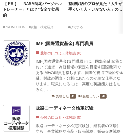
［ PR ］ 「NASM認定パーソナル
整理収納のプロが見た「人生が上
トレーナー」とは？“安全で効果
手くいく人・いかない人」の...
的...
#PROMOTION
#資格・検定紹介
#ひでまる
IMF (国際通貨基金) 専門職員
受験の口コミ・体験談 (0)
chat_bubble
IMF(国際通貨基金)専門職員とは、国際金融市場に
おいて通貨・為替相場の安定を目指す国際機関で
あるIMFの職員を指します。国際的視点で経済や金
融、財政の調査・分析にあたるのが主な仕事とな
ります。職員になるには、高度な英語能力はもち
ろん、...
41
28
受験した
受験したい
school
menu_book
販路コーディネータ検定試験
受験の口コミ・体験談 (0)
chat_bubble
販路コーディネータ検定試験は、経営者の立場に
立ち、事業戦略や商品・販売戦略、販売促進戦略