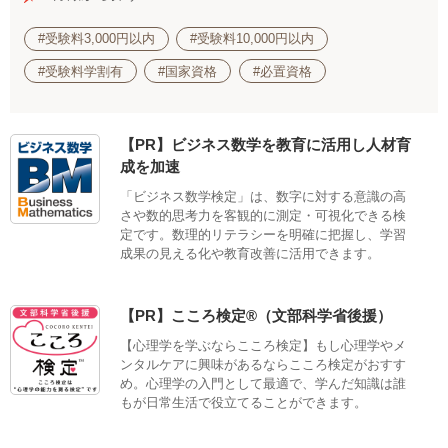
#受験料3,000円以内
#受験料10,000円以内
#受験料学割有
#国家資格
#必置資格
【PR】ビジネス数学を教育に活用し人材育
成を加速
「ビジネス数学検定」は、数字に対する意識の高
さや数的思考力を客観的に測定・可視化できる検
定です。数理的リテラシーを明確に把握し、学習
成果の見える化や教育改善に活用できます。
【PR】こころ検定®（文部科学省後援）
【心理学を学ぶならこころ検定】もし心理学やメ
ンタルケアに興味があるならこころ検定がおすす
め。心理学の入門として最適で、学んだ知識は誰
もが日常生活で役立てることができます。