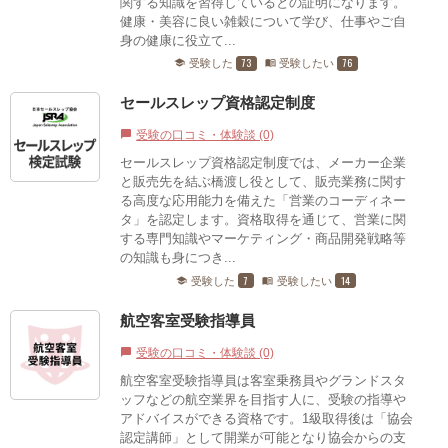
関する知識を習得しているとの証明になります。
健康・美容に良い雑穀について学び、仕事やご自
身の健康に役立て...
73
76
受験した
受験したい
school
menu_book
セールスレップ資格認定制度
受験の口コミ・体験談 (0)
chat_bubble
セールスレップ資格認定制度では、メーカー企業
と販売先を結ぶ橋渡し役として、販売業務に関す
る高度な応用能力を備えた「営業のコーディネー
タ」を認定します。資格取得を通じて、営業に関
する専門知識やマーケティング・商品開発戦略等
の知識も身につき...
7
14
受験した
受験したい
school
menu_book
航空客室受験指導員
受験の口コミ・体験談 (0)
chat_bubble
航空客室受験指導員は客室乗務員やグランドスタ
ッフなどの航空業界を目指す人に、受験の指導や
アドバイスができる資格です。1級取得後は「協会
認定講師」として開業が可能となり協会からの支