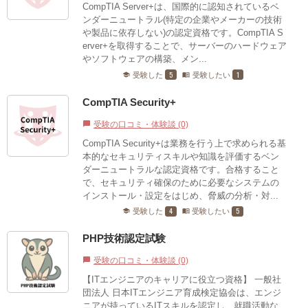
CompTIA Server+は、国際的に認知されているベ
ンダーニュートラル(特定の企業やメーカーの技術
や製品に依存しない)の認定資格です。CompTIA S
erver+を取得することで、サーバーのハードウェア
やソフトウェアの構築、メン...
5
1
受験した
受験したい
school
menu_book
CompTIA Security+
受験の口コミ・体験談 (0)
chat_bubble
CompTIA Security+は業務を行う上で求められる基
本的なセキュリティスキルや知識を評価するベン
ダーニュートラルな認定資格です。合格すること
で、セキュリティ確保のために必要なシステムの
インストール・設定をはじめ、脅威の分析・対...
4
5
受験した
受験したい
school
menu_book
PHP技術認定試験
受験の口コミ・体験談 (0)
chat_bubble
【ITエンジニアのキャリアに役立つ資格】 一般社
団法人 日本ITエンジニア育成検定協会は、エンジ
ニアが持っているITスキルを認定し、就職活動な