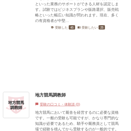
といった業務のサポートができる人材を認定しま
す。試験ではビジネスプランや販路選択、販売戦
略といった幅広い知識が問われます。現在、多く
の有資格者が中堅...
45
25
受験した
受験したい
school
menu_book
地方競馬調教師
受験の口コミ・体験談 (0)
chat_bubble
地方競馬において厩舎を経営するのに必要な資格
です。一般の受験も可能ですが、かなり専門的な
知識が必要であるため、騎手や厩務員として競馬
場で経験を積んでから受験するのが一般的です。