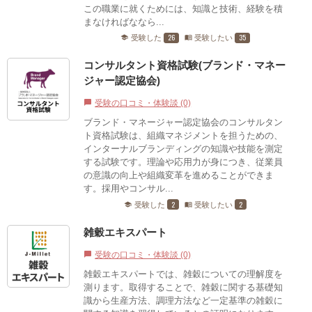
この職業に就くためには、知識と技術、経験を積
まなければななら...
26
35
受験した
受験したい
school
menu_book
コンサルタント資格試験(ブランド・マネー
ジャー認定協会)
受験の口コミ・体験談 (0)
chat_bubble
ブランド・マネージャー認定協会のコンサルタン
ト資格試験は、組織マネジメントを担うための、
インターナルブランディングの知識や技能を測定
する試験です。理論や応用力が身につき、従業員
の意識の向上や組織変革を進めることができま
す。採用やコンサル...
2
2
受験した
受験したい
school
menu_book
雑穀エキスパート
受験の口コミ・体験談 (0)
chat_bubble
雑穀エキスパートでは、雑穀についての理解度を
測ります。取得することで、雑穀に関する基礎知
識から生産方法、調理方法など一定基準の雑穀に