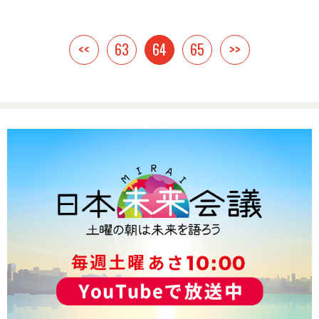
<<
63
64
65
>>