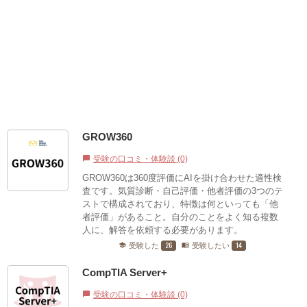
GROW360
受験の口コミ・体験談 (0)
chat_bubble
GROW360は360度評価にAIを掛け合わせた適性検
査です。気質診断・自己評価・他者評価の3つのテ
ストで構成されており、特徴は何といっても「他
者評価」があること。自分のことをよく知る複数
人に、解答を依頼する必要があります。
26
14
受験した
受験したい
school
menu_book
CompTIA Server+
受験の口コミ・体験談 (0)
chat_bubble