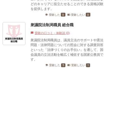
どのキャリアに役立たせることのできる資格試験
を提供します。
0
0
受験した
受験したい
school
menu_book
衆議院法制局職員 総合職
受験の口コミ・体験談 (0)
chat_bubble
衆議院法制局職員は、議員立法のサポートや憲法
問題・法律問題についての照会に対する調査回答
といった「法律づくりのお手伝い」を通して、国
会議員の立法活動を幅広く補佐する国家公務員で
す。
5
1
受験した
受験したい
school
menu_book