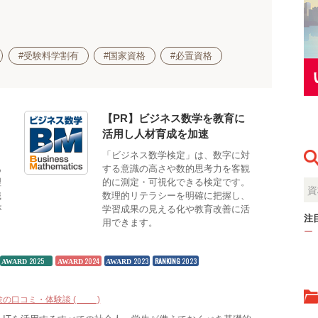
#受験料学割有
#国家資格
#必置資格
【PR】ビジネス数学を教育に
活用し人材育成を加速
も
「ビジネス数学検定」は、数字に対
あ
する意識の高さや数的思考力を客観
理
的に測定・可視化できる検定です。
識
数理的リテラシーを明確に把握し、
が
学習成果の見える化や教育改善に活
注
用できます。
ー
2025
2024
2023
RANKING
2023
AWARD
AWARD
AWARD
験の口コミ・体験談 (21)