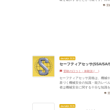
受
school
2026
AWARD
セーフティアセッサ(SSA/SA/
受験の口コミ・体験談 (0)
chat_bubble
セーフティアセッサ資格は、機械
基づく機械安全の知識・能力レベ
者は機械安全に関する十分な知識を
school
2026
AWARD