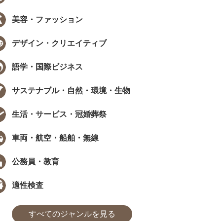
美容・ファッション
デザイン・クリエイティブ
EW
NEW
語学・国際ビジネス
サステナブル・自然・環境・生物
生活・サービス・冠婚葬祭
データで見る資格・検定
インタビュー
車両・航空・船舶・無線
職で資格は武器になる？採用担当
［ PR ］ 時間が限られていても、学
405人に聞いた、資格...
び方は工夫できる。福田萌さんに学..
公務員・教育
た
まなびインサイト
#モチベーション
#採用担当者に聞いた
#アンケート
#勉強方法
#PROMOTION
#モチベーション
#気になるあの
#アンケ
適性検査
すべてのジャンルを見る