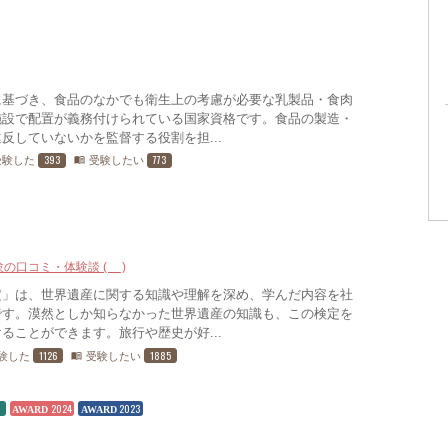
に基づき、食品のなかでも衛生上の考慮が必要な乳製品・食肉
施設で配置が義務付けられている国家資格です。食品の製造・
反していないかを監督する役割を担...
393
773
受験した
受験したい
menu_book
験の口コミ・体験談 (9)
定」は、世界遺産に関する知識や理解を深め、学んだ内容を社
です。漠然としか知らなかった世界遺産の知識も、この検定を
ることができます。旅行や歴史が好...
1126
1885
験した
受験したい
menu_book
5
2024
2023
AWARD
AWARD