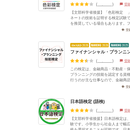
(3.81)
受
chat_bubble
【文部科学省後援】「色彩検定®
ネートの技術を証明する検定試験
を推奨している場合もあります。フ
受
school
2026
RANKING
2026
RANKING
2025
AWARD
ファイナンシャル・プランニン
(3.69)
受
chat_bubble
この検定は、金融商品・不動産・
プランニングの技能を認定する資
行うのが主な仕事なので、金融商品
受
school
日本語検定 (語検)
(3.95)
受
chat_bubble
【文部科学省後援】日本語検定は
験です。小学生から社会人まで幅
級を選択することが可能です。日本