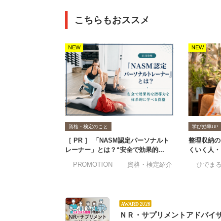
こちらもおススメ
NEW
NEW
資格・検定のこと
学び効率UP
［ PR ］ 「NASM認定パーソナルト
整理収納の
レーナー」とは？“安全で効果的...
くいく人・
#PROMOTION
#資格・検定紹介
#ひでま
2026
AWARD
ＮＲ・サプリメントアドバイ