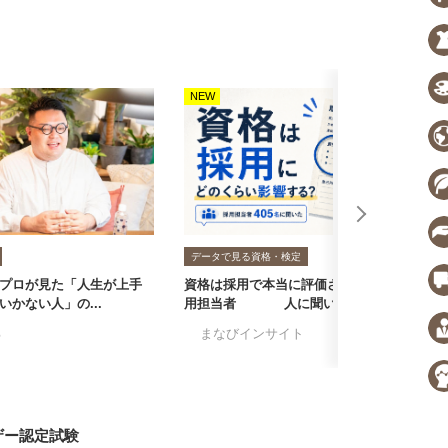
NEW
N
データで見る資格・検定
プロが見た「人生が上手
資格は採用で本当に評価される？採
転
いかない人」の...
用担当者405人に聞いた...
者
る
#まなびインサイト
#採用担当者に聞い
#
ザー認定試験