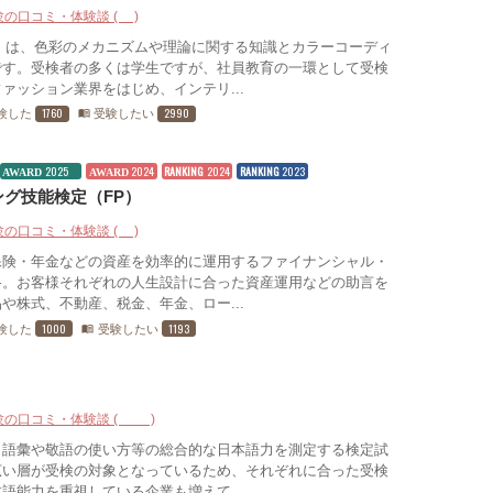
験の口コミ・体験談 (9)
」は、色彩のメカニズムや理論に関する知識とカラーコーディ
です。受検者の多くは学生ですが、社員教育の一環として受検
ァッション業界をはじめ、インテリ...
1760
2990
験した
受験したい
menu_book
2025
2024
RANKING
2024
RANKING
2023
AWARD
AWARD
グ技能検定（FP）
験の口コミ・体験談 (9)
保険・年金などの資産を効率的に運用するファイナンシャル・
格。お客様それぞれの人生設計に合った資産運用などの助言を
や株式、不動産、税金、年金、ロー...
1000
1193
験した
受験したい
menu_book
験の口コミ・体験談 (12)
、語彙や敬語の使い方等の総合的な日本語力を測定する検定試
広い層が受検の対象となっているため、それぞれに合った受検
語能力を重視している企業も増えて...