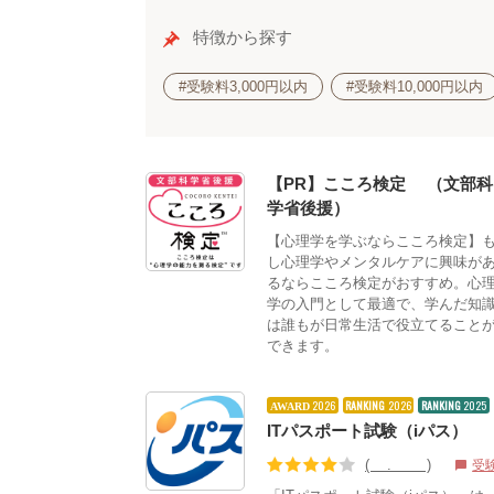
特徴から探す
#受験料3,000円以内
#受験料10,000円以内
【PR】こころ検定®（文部科
学省後援）
【心理学を学ぶならこころ検定】
し心理学やメンタルケアに興味が
るならこころ検定がおすすめ。心
学の入門として最適で、学んだ知
は誰もが日常生活で役立てること
できます。
2026
RANKING
2026
RANKING
2025
AWARD
ITパスポート試験（iパス）
(4.04)
受
chat_bubble