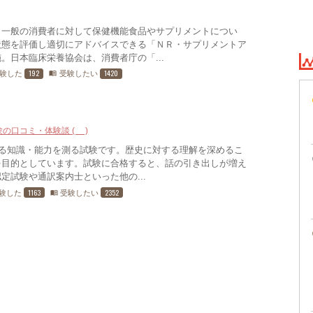
、一般の消費者に対して保健機能食品やサプリメントについ
状態を評価し適切にアドバイスできる「ＮＲ・サプリメントア
。日本臨床栄養協会は、消費者庁の「...
192
1420
験した
受験したい
menu_book
験の口コミ・体験談 (4)
する知識・能力を測る試験です。歴史に対する理解を深めるこ
を目的としています。試験に合格すると、話の引き出しが増え
定試験や通訳案内士といった他の...
1163
2352
験した
受験したい
menu_book