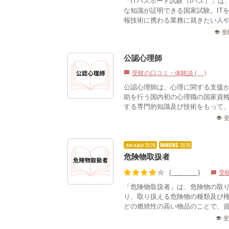
「ITパスポート試験（iパス）」
な知識が証明できる国家試験。ITを
報技術に携わる業務に就きたい人や、
受
school
公認心理師
受験の口コミ・体験談 (2)
chat_bubble
公認心理師は、心理に関する支援
助を行う国内初の心理職の国家資
する専門的知識及び技術をもって
school
2026
RANKING
2026
AWARD
危険物取扱者
(3.76)
受
chat_bubble
「危険物取扱者」は、危険物の取
り、取り扱える危険物の種類及び
どの燃焼性の高い物品のことで、資
school