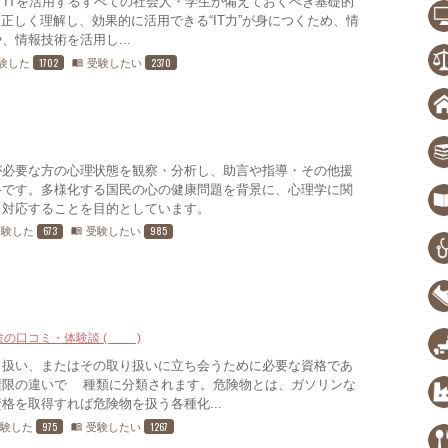
は、ITを活用するすべての社会人・学生が備えておくべき基礎的
正しく理解し、効果的に活用できる“IT力”が身につくため、情
情報技術を活用し...
1702
2370
験した
受験したい
menu_book
が必要な方の心理状態を観察・分析し、助言や指導・その他援
格です。多様化する国民の心の健康問題を背景に、心理学に関
、対応することを目的としています。
673
985
受験した
受験したい
menu_book
験の口コミ・体験談 (15)
り扱い、またはその取り扱いに立ち会うために必要な資格であ
権限の違いで3種類に分類されます。危険物とは、ガソリンな
格を取得すれば危険物を扱う各種化...
975
1267
受験した
受験したい
menu_book