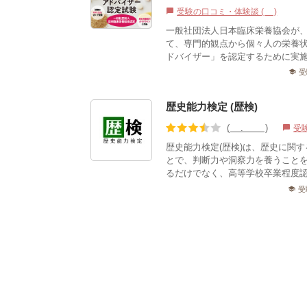
受験の口コミ・体験談 (1)
chat_bubble
一般社団法人日本臨床栄養協会が
て、専門的観点から個々人の栄養
ドバイザー」を認定するために実施
受
school
歴史能力検定 (歴検)
(3.73)
受
chat_bubble
歴史能力検定(歴検)は、歴史に関
とで、判断力や洞察力を養うこと
るだけでなく、高等学校卒業程度認
受
school