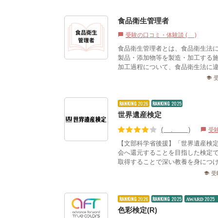
食品衛生管理者
受験の口コミ・体験談 (1)
chat_bubble
食品衛生管理者とは、食品衛生法
製品・添加物等を製造・加工する
加工過程について、食品衛生法に違
school
RANKING
2026
RANKING
2025
世界遺産検定
(4.19)
受
chat_bubble
【文部科学省後援】「世界遺産検
会へ還元することを目指した検定
取得することで深い教養を身につけ
受
school
RANKING
2026
RANKING
2025
202
AWARD
色彩検定(R)