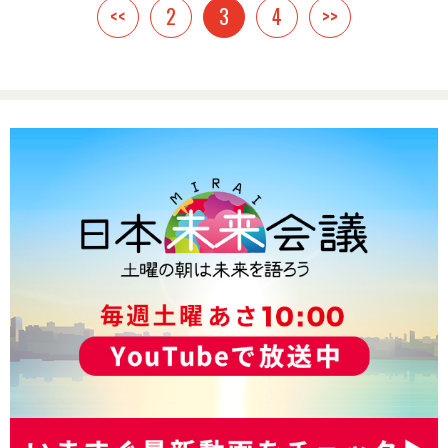
<<
2
3
4
>>