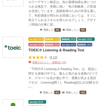
カラーデザイン検定は、色の基礎知識を身につけ
られる検定で、実務に強い「色の戦略家」の育成
を目指しています。資格取得のための学習を通し
て、色彩感覚が問われる現場においては、すぐに
役立てられるスキルを得られるでしょう。デザイ
ン関係の仕事に就...
497
443
受験した
受験したい
school
menu_book
2026
RANKING
2026
RANKING
2025
2025
AWARD
AWARD
2024
RANKING
2024
2023
RANKING
2023
AWARD
AWARD
TOEIC® Listening & Reading Test
(4.13)
受験の口コミ・体験談 (16)
chat_bubble
「TOEIC® Listening & Reading Test」は、英語に
関する資格の中でも、最も人気のある資格の1つで
す。グローバル化が進む中で、需要が高まる英語
ですが、Listening(聞く)、Reading(読む)の試験を行
い...
475
995
受験した
受験したい
school
menu_book
2025
AWARD