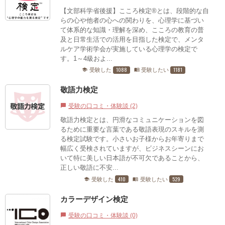
【文部科学省後援】こころ検定®とは、段階的な自
らの心や他者の心への関わりを、心理学に基づい
て体系的な知識・理解を深め、こころの教育の普
及と日常生活での活用を目指した検定で、メンタ
ルケア学術学会が実施している心理学の検定で
す。1～4級およ...
1088
1181
受験した
受験したい
school
menu_book
敬語力検定
受験の口コミ・体験談 (2)
chat_bubble
敬語力検定とは、円滑なコミュニケーションを図
るために重要な言葉である敬語表現のスキルを測
る検定試験です。小さいお子様からお年寄りまで
幅広く受検されていますが、ビジネスシーンにお
いて特に美しい日本語が不可欠であることから、
正しい敬語に不安...
410
529
受験した
受験したい
school
menu_book
カラーデザイン検定
受験の口コミ・体験談 (0)
chat_bubble