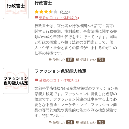
行政書士
(3.55)
受験の口コミ・体験談 (4)
chat_bubble
行政書士は、官公署や行政機関への許可・認可に
関する行政書類、権利義務、事実証明に関する書
類の作成や申請の代行を主に行っています。国民
と行政の橋渡しを担う法律の専門家として、個
人・企業・社会と多くの接点が生まれるのがこの
仕事の特徴です。
917
730
受験した
受験したい
school
menu_book
ファッション色彩能力検定
受験の口コミ・体験談 (1)
chat_bubble
文部科学省後援/経済産業省後援のファッション色
彩能力検定です。ファッションに特化した色彩の
検定です。ファッション関連の仕事をする上で必
要となる流通・マーケティング、ファッション商
品の専門的知識や実務的な能力を測る検定試験で
す。特にアパレ...
574
706
受験した
受験したい
school
menu_book