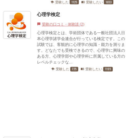
1125
1653
受験した
受験したい
school
menu_book
心理学検定
受験の口コミ・体験談 (2)
chat_bubble
心理学検定とは、学術団体である一般社団法人日
本心理学諸学会連合が行っている検定です。この
試験では、客観的に心理学の知識・能力を測りま
す。どなたでも受検できるので、心理学に興味の
ある方、心理学部や心理学科に所属している方の
レベルチェックな...
725
1195
受験した
受験したい
school
menu_book