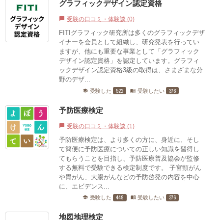
グラフィックデザイン認定資格
受験の口コミ・体験談 (0)
chat_bubble
FITIグラフィック研究所は多くのグラフィックデザ
イナーを会員として組織し、研究発表を行ってい
ますが、他にも重要な事業として「グラフィック
デザイン認定資格」を認定しています。グラフィ
ックデザイン認定資格3級の取得は、さまざまな分
野のデザ...
522
376
受験した
受験したい
school
menu_book
予防医療検定
受験の口コミ・体験談 (1)
chat_bubble
予防医療検定は、より多くの方に、身近に、そし
て簡便に予防医療についての正しい知識を習得し
てもらうことを目指し、予防医療普及協会が監修
する無料で受験できる検定制度です。 子宮頸がん
や胃がん、大腸がんなどの予防啓発の内容を中心
に、エビデンス...
449
376
受験した
受験したい
school
menu_book
地図地理検定