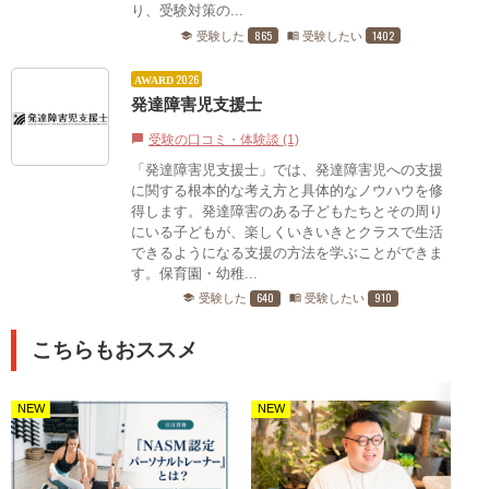
り、受験対策の...
865
1402
受験した
受験したい
school
menu_book
2026
AWARD
発達障害児支援士
受験の口コミ・体験談 (1)
chat_bubble
「発達障害児支援士」では、発達障害児への支援
に関する根本的な考え方と具体的なノウハウを修
得します。発達障害のある子どもたちとその周り
にいる子どもが、楽しくいきいきとクラスで生活
できるようになる支援の方法を学ぶことができま
す。保育園・幼稚...
640
910
受験した
受験したい
school
menu_book
こちらもおススメ
NEW
NEW