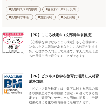
#受験料3,000円以内
#受験料10,000円以内
#受験料学割有
#国家資格
#必置資格
【PR】こころ検定®（文部科学省後援）
【心理学を学ぶならこころ検定】もし心理学やメ
ンタルケアに興味があるならこころ検定がおすす
め。心理学の入門として最適で、学んだ知識は誰
もが日常生活で役立てることができます。
【PR】ビジネス数学を教育に活用し人材育
成を加速
「ビジネス数学検定」は、数字に対する意識の高
さや数的思考力を客観的に測定・可視化できる検
定です。数理的リテラシーを明確に把握し、学習
成果の見える化や教育改善に活用できます。