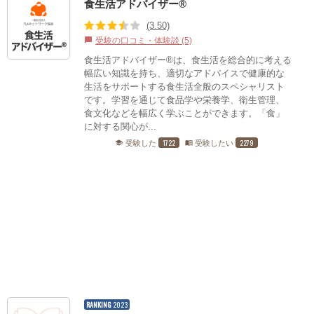
食生活アドバイザー®
(3.50)
受験の口コミ・体験談 (5)
chat_bubble
食生活アドバイザー®は、食生活を総合的に考える
幅広い知識を持ち、適切なアドバイスで健康的な
生活をサポートする食生活全般のスペシャリスト
です。学習を通じて食品学や栄養学、衛生管理、
食文化などを幅広く学ぶことができます。「食」
に対する関心が...
1722
2279
受験した
受験したい
school
menu_book
RANKING
2023