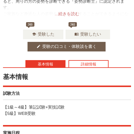
ると、周りの方の姿勢を診断できる『姿勢診断士』に認定されま
す。
ご家族など身近な人の姿勢を的確に診断することができるようにな
...続きを読む
るため、普段から健康に興味・関心がある方やスポーツ競技やダン
249
240
スをしている方をはじめ、さまざまな方にオススメです。
受験した
受験したい
school
menu_book
受験の口コミ・体験談を書く
edit
基本情報
詳細情報
基本情報
試験方法
【1級～4級】筆記試験+実技試験
【5級】WEB受験
実施日程