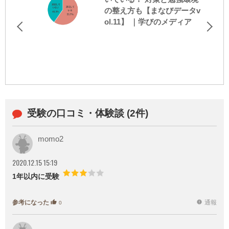
の整え方も【まなびデータv
ol.11】 ｜学びのメディア
受験の口コミ・体験談 (2件)
momo2
2020.12.15 15:19
1年以内に受験
参考になった
通報
thumb_up
report
0