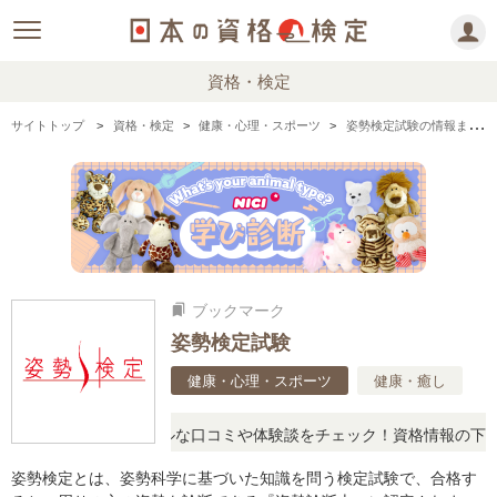
資格・検定
サイトトップ
資格・検定
健康・心理・スポーツ
姿勢検定試験の情報まとめ・口コミ・体験談
ブックマーク
bookmarks
姿勢検定試験
健康・心理・スポーツ
健康・癒し
問に思ったら、リアルな口コミや体験談をチェック！資格情報の下から
姿勢検定とは、姿勢科学に基づいた知識を問う検定試験で、合格す