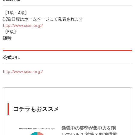
【1級～4級】
試験日程はホームページにて発表されます
http://www.sisei.or.jp/
【5級】
随時
公式URL
http://www.sisei.or.jp/
コチラもおススメ
勉強中の姿勢が集中力を削
いでいる？ 対策と勉強環境