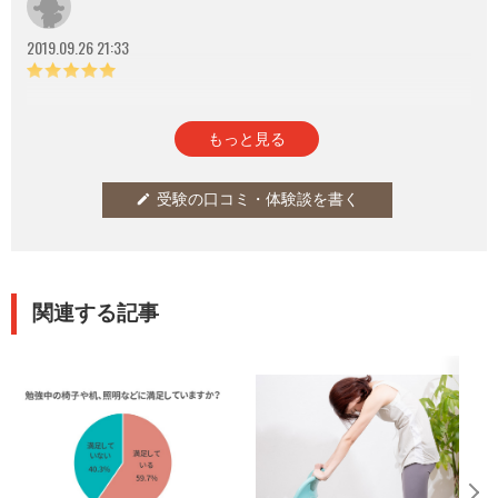
2019.09.26 21:33
参考になった
通報
thumb_up
report
0
もっと見る
受験の口コミ・体験談を書く
edit
関連する記事