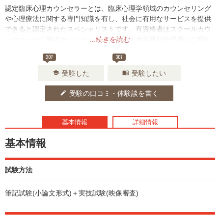
認定臨床心理カウンセラーとは、臨床心理学領域のカウンセリング
や心理療法に関する専門知識を有し、社会に有用なサービスを提供
できると認定されたスペシャリストです。有資格者はスクールカウ
ンセラーや企業内カウンセラー、精神障害者作業所指導員など幅広
...続きを読む
い領域で活動することができるでしょう。
207
307
受験した
受験したい
school
menu_book
受験の口コミ・体験談を書く
edit
基本情報
詳細情報
基本情報
試験方法
筆記試験(小論文形式)＋実技試験(映像審査)