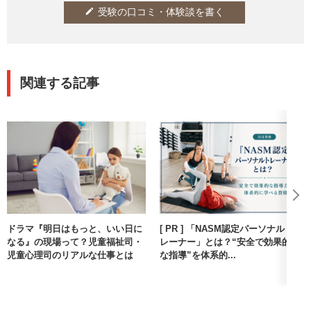
受験の口コミ・体験談を書く
edit
関連する記事
ドラマ『明日はもっと、いい日に
[ PR ] 「NASM認定パーソナルト
なる』の現場って？児童福祉司・
レーナー」とは？“安全で効果的
児童心理司のリアルな仕事とは
な指導”を体系的...