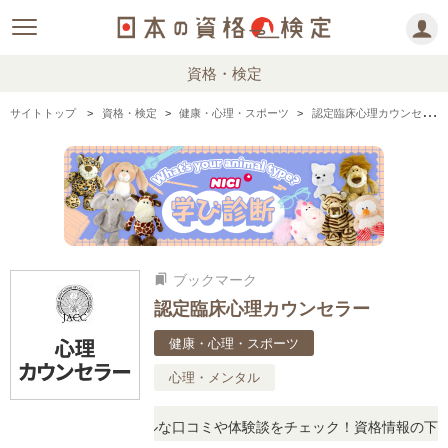
資格・検定
サイトトップ
資格・検定
健康・心理・スポーツ
認定臨床心理カウンセラーの情報まとめ
ブックマーク
bookmarks
認定臨床心理カウンセラー
健康・心理・スポーツ
心理・メンタル
問に思ったら、リアルな口コミや体験談をチェック！資格情報の下から