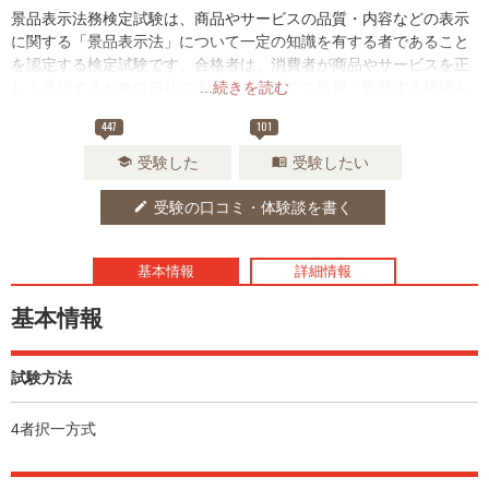
景品表示法務検定試験は、商品やサービスの品質・内容などの表示
に関する「景品表示法」について一定の知識を有する者であること
を認定する検定試験です。合格者は、消費者が商品やサービスを正
しく選択するために自社の表示などに関して監視・監督する権限を
...続きを読む
持ちます。事業者と消費者の信頼関係をとりもつことを保証する、
447
101
非常に重要な検定試験と言えるでしょう。
受験した
受験したい
school
menu_book
受験の口コミ・体験談を書く
edit
基本情報
詳細情報
基本情報
試験方法
4者択一方式