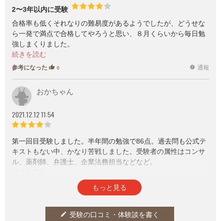
2〜3年以内に受験
合格率も低くそれなりの難易度があるようでしたが、どうせな
ら一発で満点で合格してやろうと思い、８月くらいから毎日勉
強しまくりました。
どこでどう間違えたのか分かりませんが、満点には届きません
でしたがアドバンスに合格したので良かったです。
参考になった
通報
thumb_up
report
6
とりあえず出題範囲が広く、どういう形式で問題が出るかもわ
からず、ひたすら消費者庁の資料や参考書をみて勉強しまし
おかちゃん
た。
2021.12.12 11:54
第一回目受験しました。半年間の勉強で86点。過去問も公式テ
キストもない中、かなり苦戦しました。受験者の属性はコンサ
ル、薬剤師、弁護士、企業法務担当などなど。
出題範囲がとにかく広く、消費者庁のホームページを隅から隅
まで熟読し、ひたすら条文を覚えました。
参考になった
通報
thumb_up
report
6
もっと見る
問題文の日本語もかなり難解で普段から法律の条文を読み慣れ
ている人じゃないとまず読解からして無理だと思います。
企業の一担当者が気軽に受験するような小手先だけの知識レベ
受験の口コミ・体験談を書く
edit