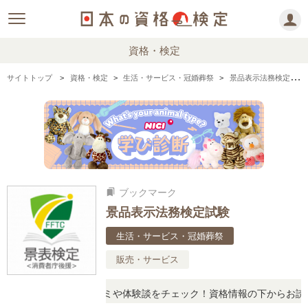
資格・検定
サイトトップ
資格・検定
生活・サービス・冠婚葬祭
景品表示法務検定試験の情報まとめ・口コミ・体験談
ブックマーク
bookmarks
景品表示法務検定試験
生活・サービス・冠婚葬祭
販売・サービス
たら、リアルな口コミや体験談をチェック！資格情報の下からお読みい