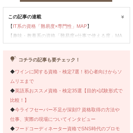
この記事の連載
【
IT系の資格「難易度×専門性」MAP
】
【趣味・教養系の資格「難易度×仕事で使える度」MA
P】……今回はコチラ
【
子どもにおススメの資格「難易度×適年齢」MAP
】
tips_and_updates
コチラの記事も要チェック！
◆
ワインに関する資格・検定7選！初心者向けからソ
ムリエまで
◆
英語系おススメ資格・検定35選【目的×試験形式で
比較！】
◆
今ライフセーバー不足が深刻!? 資格取得の方法や
仕事、実際の現場についてインタビュー
◆
フードコーディネーター資格でSNS時代のプロモ