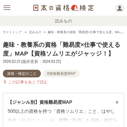
読みもの
サイトトップ
読みもの
趣味・教養系の資格「難易度×仕事で使える度」MAP【資格ソムリエがジャッジ！】
趣味・教養系の資格「難易度×仕事で使える
度」MAP【資格ソムリエがジャッジ！】
2024.03.22 (最終更新：2024.03.22)
資格・検定のこと
#資格難易度MAP
この記事をあとで読む
attach_file
【ジャンル別】資格難易度MAP
500以上の資格を持つ「資格ソムリエ」こと、はやし
先生（
林 雄次さん
）が、実際に取得した資格・検定を