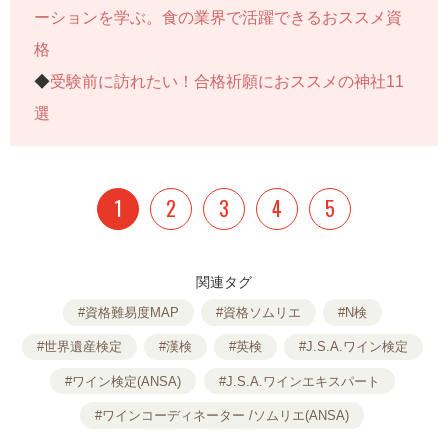
ーションを学ぶ。食の業界で活躍できるおススメ資
格
◆
受験前に訪れたい！合格祈願におススメの神社11
選
1
2
3
4
5
関連タグ
#資格難易度MAP
#資格ソムリエ
#N検
#世界遺産検定
#漢検
#英検
#J.S.A.ワイン検定
#ワイン検定(ANSA)
#J.S.A.ワインエキスパート
#ワインコーディネーター /ソムリエ(ANSA)