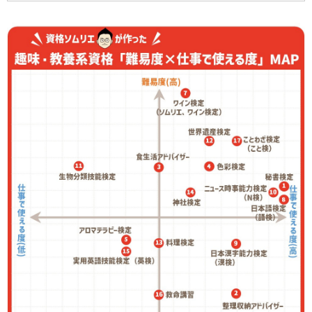
マッピング。
趣味・教養系ジャンルでは、「難易度」と「仕事で使
える度」が一目で分かるようになっています。何を受
験しようか迷っているときや、資格のレベルを知りた
いときなどに、ぜひ活用ください！
使い方＞＞
MAP内の番号とMAP下のINDEX番号は連動
しています。INDEXの資格名をクリックすると、活用
度スコアや取得までにかかった費用など、より詳しい
情報が確認できます。