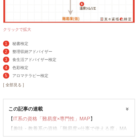
クリックで拡大
秘書検定
整理収納アドバイザー
食生活アドバイザー検定
色彩検定
アロマテラピー検定
[ 全部見る ]
この記事の連載
【
IT系の資格「難易度×専門性」MAP
】
【趣味・教養系の資格「難易度×仕事で使える度」MA