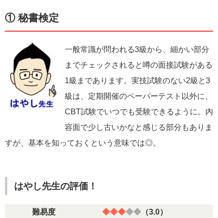
P】……今回はコチラ
【
子どもにおススメの資格「難易度×適年齢」MAP
】
① 秘書検定
一般常識が問われる3級から、細かい部分
までチェックされると噂の面接試験がある
1級まであります。実技試験のない2級と3
級は、定期開催のペーパーテスト以外に、
CBT試験でいつでも受験できるように。内
容面で少し古いかなと感じる部分もありま
すが、基本を知っておくという意味では◎。
はやし先生の評価！
難易度
◆◆◆
◆◆
（3.0）