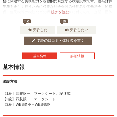
務に関連する実務能力を客観的に判定する検定試験です。給与計算
業務を正しく行うために必要な社会保険の仕組みや労働法令、所得
税・住民税等の税法などの幅広い知識が身に付くので、企業・団体
...続きを読む
の総務・人事・経理などの管理部門で勤務する方には特におススメ
1192
1246
です。
受験した
受験したい
school
menu_book
受験の口コミ・体験談を書く
edit
基本情報
詳細情報
基本情報
試験方法
【1級】四肢択一、マークシート、記述式
【2級】四肢択一、マークシート
【3級】WEB講座＋WEB試験