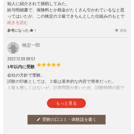
知人に紹介されて挑戦してみた。
給与明細書で、保険料とか税金がたくさん引かれているなと思
ってはいたが、この検定の２級できちんとした仕組みのもとで
計算されていることがわかり、面白かった。
また、ただマイナスされているだけではなくて、不測の事態で
参考になった
通報
thumb_up
report
7
は自分もいろいろな給付が受けられることも知り、社会のなか
でのお金の流れがわかって、とてもためになった。
検定一郎
2022.12.09 08:57
1年以内に受験
会社の方針で受験。
試験の印象としては、２級は基本的な内容で簡単だった。
１級も難しくはないが、計算問題が多いため、試験時間の面で
厳しい部分があった。
人事労務担当であれば、２級を持ってると基礎理解という意味
参考になった
通報
thumb_up
report
2
もっと見る
では信頼できそう。
１級は年調の比重が高く、退職金計算などもあるので、実務者
は１級もあれば尚よしという感じ。
受験の口コミ・体験談を書く
edit
法的な面は２級でカバーされてるので、２級が何気に大事かと
も思った。