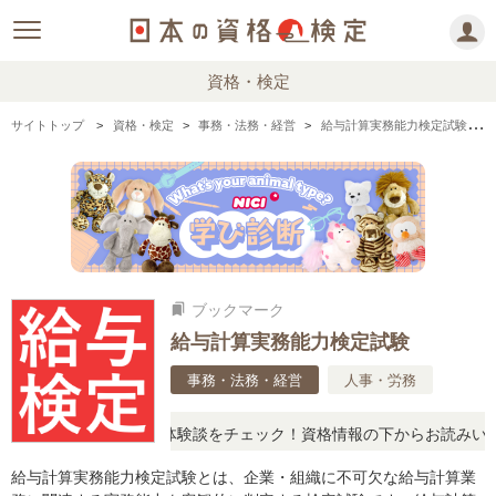
資格・検定
サイトトップ
資格・検定
事務・法務・経営
給与計算実務能力検定試験の情報まとめ・口コミ・体験談
ブックマーク
bookmarks
給与計算実務能力検定試験
事務・法務・経営
人事・労務
、リアルな口コミや体験談をチェック！資格情報の下からお読みいただ
給与計算実務能力検定試験とは、企業・組織に不可欠な給与計算業