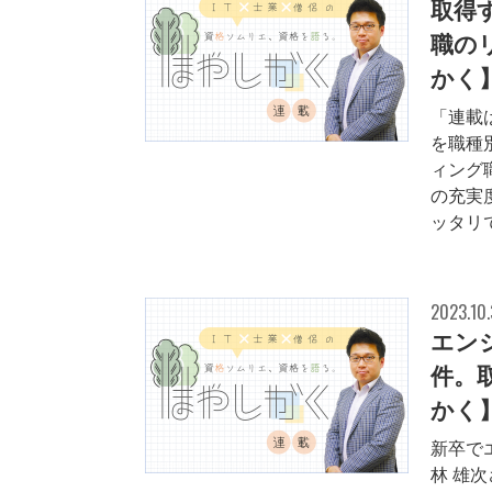
取得
職の
かく
「連載
を職種
ィング
の充実
ッタリで
2023.10
エン
件。
かく
新卒で
林 雄