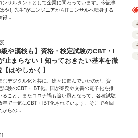
コンサルタントとして企業に関わっています。今記事
"はやし先生”がエンジニアからITコンサルへ転身する
得...
.25
3級や漢検も】資格・検定試験のCBT・I
化が止まらない！知っておきたい基本を徹
説【はやしかく】
進むデジタル化と共に、徐々に進んでいたのが、資
定試験のCBT・IBT化。国が業務や文書の電子化を推
いること、またコロナ禍も追い風となって、各種試験
数年で一気にCBT・IBT化されています。そこで今回
からの...
11