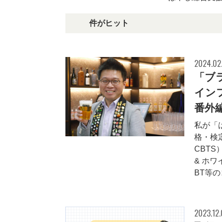
24件がヒット
2024.02
「ブ
イン
番外
私が「
格・検
CBT
& ホ
BT等のコ
2023.12.