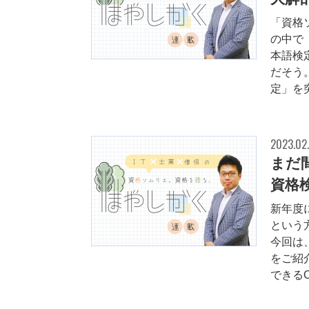
「資格
の中で
本語検
だそう
定」を突
2023.02
まだ
資格
新年度
という
今回は
をご紹
できるCB