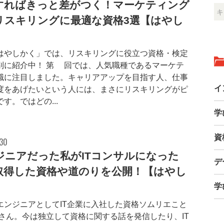
すればきっと差がつく！マーケティング
リスキリングに最適な資格3選【はやし
】
はやしかく」では、リスキリングに役立つ資格・検定
別に紹介中！ 第3回では、人気職種であるマーケテ
職に注目しました。キャリアアップを目指す人、仕事
イ
度をあげたいという人には、まさにリスキリングがピ
す。ではどの...
学
資
.30
ジニアだった私がITコンサルになった
デ
取得した資格や道のりを公開！【はやし
】
学
エンジニアとしてIT企業に入社した資格ソムリエこと
次さん。今は独立して資格に関する話を発信したり、IT