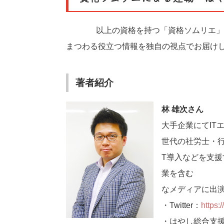
500以上の資格を持つ「資格ソムリエ」
まつわる役立つ情報を独自の視点でお届け
著者紹介
林 雄次さん
大手企業にてIT
世代の社労士・行
T導入などを支
業を含む500
なメディアに出
・Twitter：
https:/
・はやし総合支