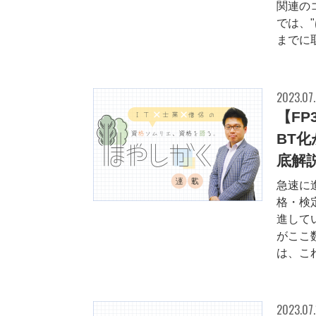
関連の
では、
までに取
2023.07
【FP
BT
底解
急速に
格・検
進して
がここ
は、これ
2023.07.