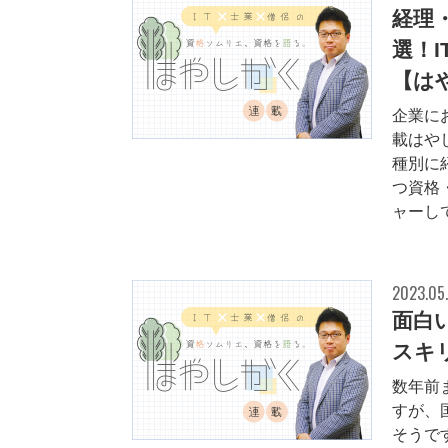
経理
選！
【は
企業に
載はや
種別に
つ資格
ャーし
2023.05
面白
スキ
数年前
すが、
そうで