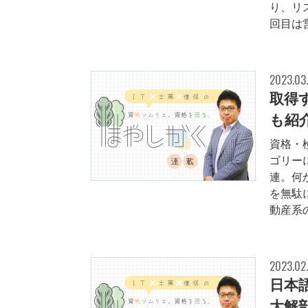
り、リ
回目は営
2023.03
取得
も紹
資格・
ゴリー
連。何
を無駄
動産系の
2023.02
日本
大解