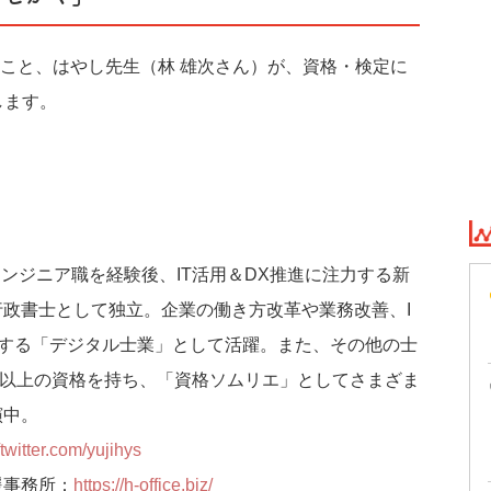
こと、はやし先生（林 雄次さん）が、資格・検定に
します。
エンジニア職を経験後、IT活用＆DX推進に注力する新
政書士として独立。企業の働き方改革や業務改善、I
援する「デジタル士業」として活躍。また、その他の士
以上の資格を持ち、「資格ソムリエ」としてさまざま
演中。
/twitter.com/yujihys
援事務所：
https://h-office.biz/