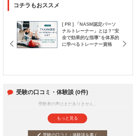
コチラもおススメ
[ PR ] 「NASM認定パーソ
ナルトレーナー」とは？“安
全で効果的な指導”を体系的
に学べるトレーナー資格
受験の口コミ・体験談 (0件)
受験者の声はまだありません。
皆さまの投稿をお待ちしております。
もっと見る
受験の口コミ・体験談を書く
edit