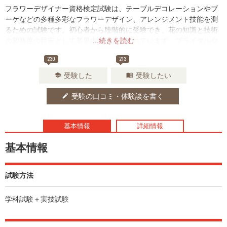
フラワーデザイナー資格検定試験は、テーブルデコレーションやブ
ーケなどの多種多彩なフラワーデザイン、アレンジメント技能を測
るための試験です。初心者から段階的に受験でき、花の知識と技術
の習熟度の目安として業界内で広く知られています。ブライダルや
...続きを読む
レストランなど様々な場面で活躍が期待できるでしょう。
230
213
受験した
受験したい
school
menu_book
受験の口コミ・体験談を書く
edit
基本情報
詳細情報
基本情報
試験方法
学科試験＋実技試験