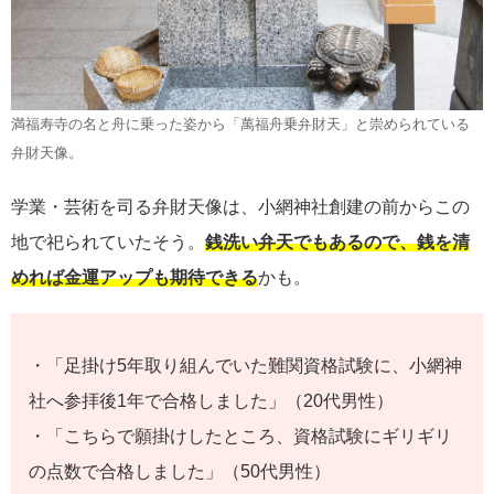
満福寿寺の名と舟に乗った姿から「萬福舟乗弁財天」と崇められている
弁財天像。
学業・芸術を司る弁財天像は、小網神社創建の前からこの
地で祀られていたそう。
銭洗い弁天でもあるので、銭を清
めれば金運アップも期待できる
かも。
・「足掛け5年取り組んでいた難関資格試験に、小網神
社へ参拝後1年で合格しました」（20代男性）
・「こちらで願掛けしたところ、資格試験にギリギリ
の点数で合格しました」（50代男性）