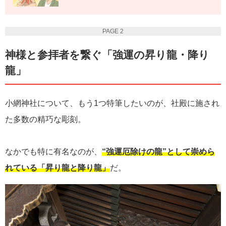
PAGE 2
神様と参拝者を繋ぐ「強運の昇り龍・降り
龍」
小網神社について、もう1つ特筆したいのが、社殿に施され
た多数の精巧な彫刻。
なかでも特に有名なのが、
“強運厄除けの龍”として崇めら
れている「昇り龍と降り龍」
だ。