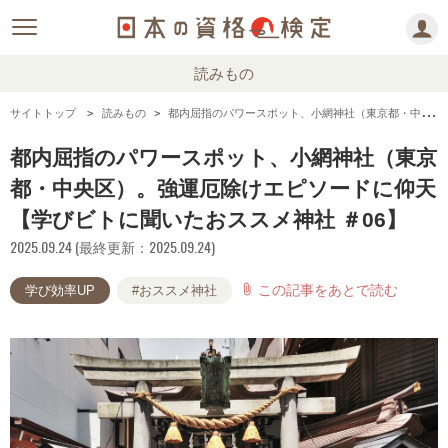
読みもの
サイトトップ
読みもの
都内屈指のパワースポット、小網神社（東京都・中央区）。強運厄除けエピソードに仰天【学びビトに聞いたおススメ神社 ＃06】
都内屈指のパワースポット、小網神社（東京
都・中央区）。強運厄除けエピソードに仰天
【学びビトに聞いたおススメ神社 ＃06】
2025.09.24 (最終更新：2025.09.24)
この記事をあとで読む
attach_file
学び効率UP
#おススメ神社