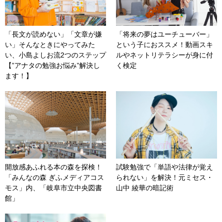
「長文が読めない」「文章が嫌
「将来の夢はユーチューバー」
い」そんなときにやってみた
という子におススメ！動画スキ
い、小島よしお流2つのステップ
ルやネットリテラシーが身に付
【”アナタの勉強お悩み”解決し
く検定
ます！】
開放感あふれる本の森を探検！
試験勉強で「単語や法律が覚え
「みんなの森 ぎふメディアコス
られない」を解決！元ミセス・
モス」内、「岐阜市立中央図書
山中 綾華の暗記術
館」