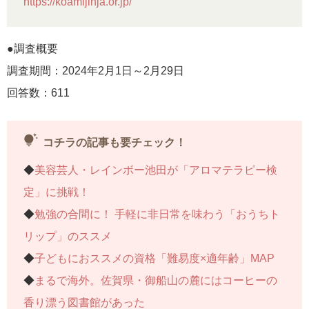
https://koamijinja.or.jp/
●調査概要
調査期間：2024年2月1日～2月29日
回答数：611
tips_and_updates
コチラの記事も要チェック！
◆
美容芸人・レインボー池田が「アロマテラピー検
定」に挑戦！
◆
勉強の合間に！ 手軽に非日常を味わう「おうちト
リップ」のススメ
◆
子どもにおススメの資格「難易度×適年齢」MAP
◆
まるで海外。佐賀県・御船山の麓にはコーヒーの
香り漂う図書館があった