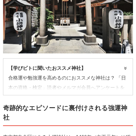
【学びビトに聞いたおススメ神社】
合格運や勉強運を高めるのにおススメな神社は？ 「日
本の資格・検定」読者やメルマガ会員へアンケートを
行った。そのなかから、ご利益期待大な神社をピック
アップ！ 合格エピソードなども参考に。
奇跡的なエピソードに裏付けされる強運神
社