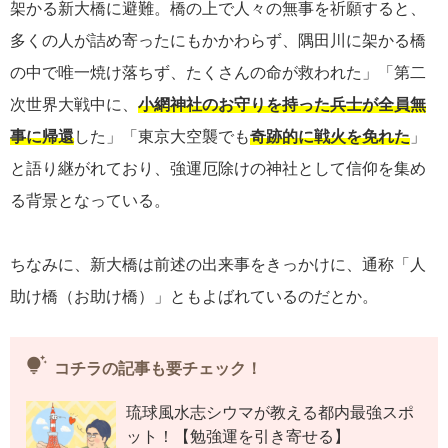
架かる新大橋に避難。橋の上で人々の無事を祈願すると、
多くの人が詰め寄ったにもかかわらず、隅田川に架かる橋
の中で唯一焼け落ちず、たくさんの命が救われた」「第二
次世界大戦中に、
小網神社のお守りを持った兵士が全員無
事に帰還
した」「東京大空襲でも
奇跡的に戦火を免れた
」
と語り継がれており、強運厄除けの神社として信仰を集め
る背景となっている。
ちなみに、新大橋は前述の出来事をきっかけに、通称「人
助け橋（お助け橋）」ともよばれているのだとか。
tips_and_updates
コチラの記事も要チェック！
琉球風水志シウマが教える都内最強スポ
ット！【勉強運を引き寄せる】