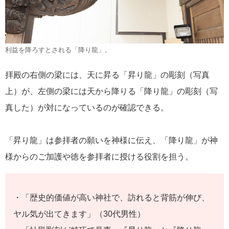
利益を降ろすとされる「降り龍」。
拝殿の右側の梁には、天に昇る「昇り龍」の彫刻（写真
上）が、左側の梁には天から降りる「降り龍」の彫刻（写
真した）が対になっているのが確認できる。
「昇り龍」は参拝者の願いを神様に伝え、「降り龍」が神
様からのご加護や徳を参拝者に授ける役割を担う。
・「歴史的価値が高い神社で、訪れると背筋が伸び、
ヤル気が出てきます」（30代男性）