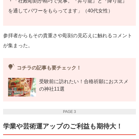
・「社殿彫刻が精巧で見事。『昇り龍』と『降り龍』
を通してパワーをもらってます」（40代女性）
参拝者からもその貴重さや彫刻の見応えに触れるコメント
が集まった。
tips_and_updates
コチラの記事も要チェック！
受験前に訪れたい！合格祈願におススメ
の神社11選
PAGE 3
学業や芸術運アップのご利益も期待大！