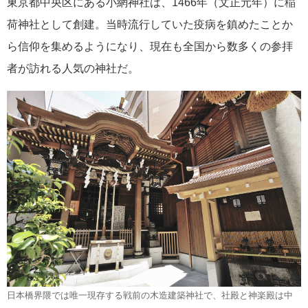
東京都中央区にある小網神社は、1466年（文正元年）に稲
荷神社として創建。当時流行していた疫病を鎮めたことか
ら信仰を集めるようになり、現在も全国から数多くの参拝
者が訪れる人気の神社だ。
日本橋界隈では唯一現存する戦前の木造建築神社で、社殿と神楽殿は中