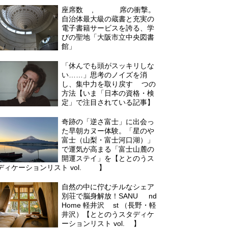
座席数1,000席の衝撃。
自治体最大級の蔵書と充実の
電子書籍サービスを誇る、学
びの聖地「大阪市立中央図書
館」
「休んでも頭がスッキリしな
い……」思考のノイズを消
し、集中力を取り戻す3つの
方法【いま「日本の資格・検
定」で注目されている記事】
奇跡の「逆さ富士」に出会っ
た早朝カヌー体験。「星のや
富士（山梨・富士河口湖）」
で運気が高まる「富士山麓の
開運ステイ」を【ととのうス
ディケーションリスト vol.09】
自然の中に佇むチルなシェア
別荘で脳身解放！SANU 2nd
Home 軽井沢1st （長野・軽
井沢）【ととのうスタディケ
ーションリスト vol.5】