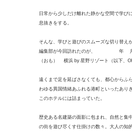
日常から少しだけ離れた静かな空間で学び
息抜きをする。
そんな、学びと遊びのスムーズな切り替え
編集部が今回訪れたのが、2026年4月
（おも）7横浜 by 星野リゾート（以下、
遠くまで足を延ばさなくても、都心からふ
わゆる異国情緒あふれる港町といったあり
このホテルには詰まっていた。
歴史ある名建築の面影に包まれ、自然と集
の街を遊び尽くす仕掛けの数々。大人の知