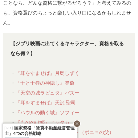
ことなら、どんな資格に繋がるだろう？」と考えてみるの
も、資格選びのちょっと楽しい入り口になるかもしれませ
ん。
【ジブリ映画に出てくるキャラクター、資格を取る
なら何？】
・
『耳をすませば』月島しずく
・
『千と千尋の神隠し』釜爺
・
『天空の城ラピュタ』パズー
・
『耳をすませば』天沢 聖司
・
『ハウルの動く城』ソフィー
・
『もののけ姫』アシタカ
close
国家資格「賃貸不動産経営管理
・
『崖の上のポニョ』フジモト（ポニョの父）
士」4つの合格戦略