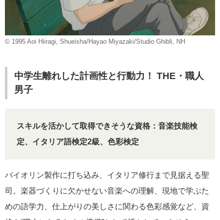
© 1995 Aoi Hiiragi, Shueisha/Hayao Miyazaki/Studio Ghibli, NH
中学生離れした計画性と行動力！ THE・職人
男子
スキルを活かして取得できそうな資格：音楽技能検
定、イタリア語検定2級、色彩検定
バイオリン製作に打ち込み、イタリア修行まで見据える聖
司。楽器づくりに欠かせない音楽への理解、現地で学ぶた
めの語学力、仕上がりの美しさに関わる色彩感覚など、資