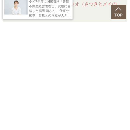
令和7年度に国家資格「賃貸
・
『となりのトトロ』草壁タツオ（さつきとメイの
不動産経営管理士」試験に合
格した福田 萌さん。 仕事や
父）
家事、育児との両立が大きな
課題だった福田さんが語る
「必ず受講したほうがい
い！」制度とは……？
一覧で見る>>
tips_and_updates
コチラの記事も要チェック！
◆
資格って、本当に必要？調査で見えた資格取得の
実態
◆
心理系資格「難易度×活用方向」MAP【資格ソムリ
エがジャッジ！】
◆
【医療事務資格まとめ】11種類を難易度・スキル
別で紹介！
◆
資格選びから見る現代人の優先順位。それぞれの