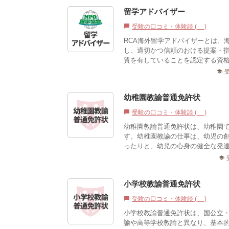
留学アドバイザー
受験の口コミ・体験談 (0)
chat_bubble
RCA海外留学アドバイザーとは、
し、適切かつ信頼のおける提案・
質を有していることを認定する資格
school
幼稚園教諭普通免許状
受験の口コミ・体験談 (0)
chat_bubble
幼稚園教諭普通免許状は、幼稚園
す。幼稚園教諭の仕事は、幼児の
ったりと、幼児の心身の健全な発達
school
小学校教諭普通免許状
受験の口コミ・体験談 (0)
chat_bubble
小学校教諭普通免許状は、国公立
諭や高等学校教諭と異なり、基本