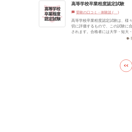
高等学校卒業程度認定試験
受験の口コミ・体験談 (0)
chat_bubble
高等学校卒業程度認定試験は、様
切に評価するもので、この試験に
されます。合格者には大学・短大・
school
<<