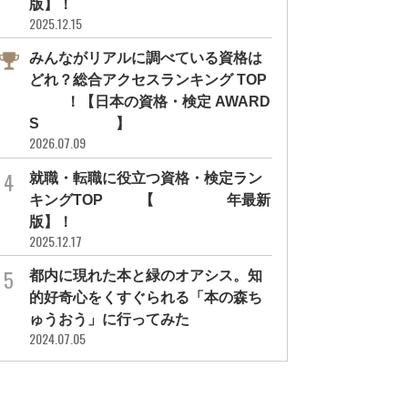
版】！
2025.12.15
みんながリアルに調べている資格は
どれ？総合アクセスランキング TOP
10！【日本の資格・検定 AWARD
S 2026】
2026.07.09
就職・転職に役立つ資格・検定ラン
キングTOP30【2026年最新
版】！
2025.12.17
都内に現れた本と緑のオアシス。知
学び効率UP
資格・検定のこと
的好奇心をくすぐられる「本の森ち
務員こそ資格取得に励む理由があ
子供におススメしたい意外な資格！
ゅうおう」に行ってみた
！ 取得後すぐに役立つ...
ゲーム好きがハマるMO...
2024.07.05
ート
アンケート
勉強方法
#仕事内容
#資格・検定に関するアンケート
#ファイナンス・お金
#連載・はやしかく
#保護者向