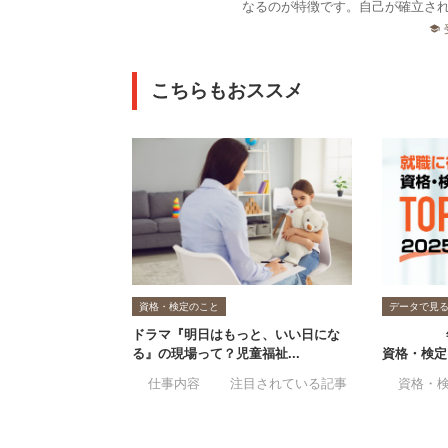
なるのが特徴です。自己が確立され
school
こちらもおススメ
資格・検定のこと
データで見
ドラマ『明日はもっと、いい日にな
2025
る』の現場って？児童福祉...
資格・検定ラ
#仕事内容
#注目されている記事
#おススメ資
#資格・