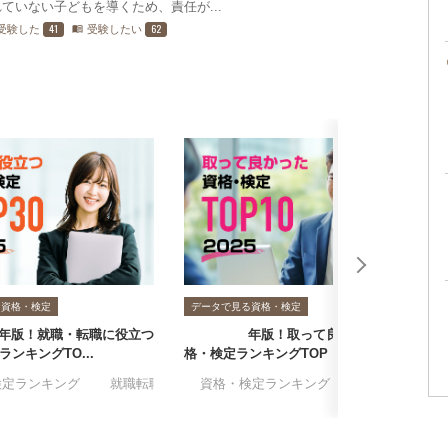
ていない子どもを導くため、責任が...
41
62
受験した
受験したい
menu_book
る資格・検定
データで見る資格・検定
年版！就職・転職に役立つ
2025年版！取って良かった資
公
ンキングTO...
格・検定ランキングTOP10
る
格・検定
検定ランキング
#就職転職
#アンケート
#資格・検定ランキング
#資格・検定に関するアンケ
#就職転職
#
#