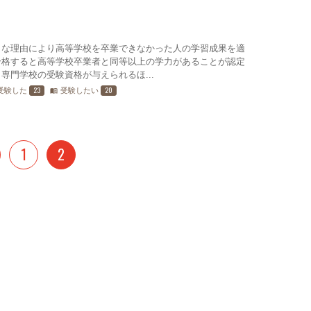
々な理由により高等学校を卒業できなかった人の学習成果を適
合格すると高等学校卒業者と同等以上の学力があることが認定
専門学校の受験資格が与えられるほ...
23
20
受験した
受験したい
menu_book
1
2