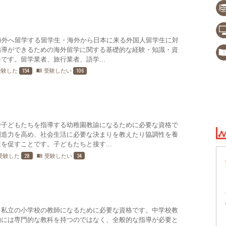
海外へ留学する留学生・海外から日本に来る外国人留学生に対
指導ができるための海外留学に関する基礎的な経験・知識・資
です。留学業者、旅行業者、語学...
154
106
受験した
受験したい
menu_book
で子どもたちを指導する幼稚園教諭になるために必要な資格で
創造力を高め、社会生活に必要な決まりを教えたり協調性を養
を促すことです。子どもたちと接す...
28
34
受験した
受験したい
menu_book
・私立の小学校の教師になるために必要な資格です。中学校教
的には専門的な教科を持つのではなく、全般的な指導が必要と