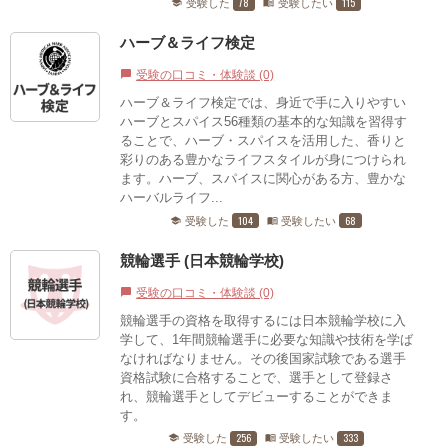
78
115
受験した
受験したい
school
menu_book
ハーブ＆ライフ検定
受験の口コミ・体験談 (0)
chat_bubble
ハーブ＆ライフ検定では、身近で手に入りやすい
ハーブとスパイス56種類の基本的な知識を習得す
ることで、ハーブ・スパイスを活用した、香りと
彩りのある豊かなライフスタイルが身につけられ
ます。ハーブ、スパイスに関心がある方、豊かな
ハーバルライフ...
104
68
受験した
受験したい
school
menu_book
競輪選手 (日本競輪学校)
受験の口コミ・体験談 (0)
chat_bubble
競輪選手の資格を取得するには日本競輪学校に入
学して、1年間競輪選手に必要な知識や技術を学ば
なければなりません。その後国家試験である選手
資格試験に合格することで、選手として登録さ
れ、競輪選手としてデビューすることができま
す。
256
333
受験した
受験したい
school
menu_book