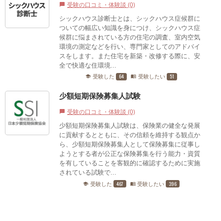
受験の口コミ・体験談 (0)
chat_bubble
シックハウス診断士とは、シックハウス症候群に
ついての幅広い知識を身につけ、シックハウス症
候群に悩まされている方の住宅の調査、室内空気
環境の測定などを行い、専門家としてのアドバイ
スをします。また住宅を新築・改修する際に、安
全で快適な住環境...
64
51
受験した
受験したい
school
menu_book
少額短期保険募集人試験
受験の口コミ・体験談 (0)
chat_bubble
少額短期保険募集人試験は、保険業の健全な発展
に貢献するとともに、その信頼を維持する観点か
ら、少額短期保険募集人として保険募集に従事し
ようとする者が公正な保険募集を行う能力・資質
を有していることを客観的に確認するために実施
されている試験で...
467
396
受験した
受験したい
school
menu_book