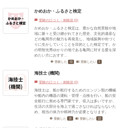
かめおか・ふるさと検定
受験の口コミ・体験談 (0)
chat_bubble
かめおか・ふるさと検定は、豊かな自然景観や地
域に脈々と受け継がれてきた歴史、文化的遺産な
どの亀岡市の魅力を再発見し、地域振興や街づく
りに生かしていくことを目的とした検定です。か
の明智光秀ゆかりの地である亀岡に対する愛を深
めたい方におすす...
13
7
受験した
受験したい
school
menu_book
海技士 (機関)
受験の口コミ・体験談 (0)
chat_bubble
海技士は、船が航行するためのエンジン類の機械
や船内の機器の運転・管理・点検を行い、船の安
全航行に努める専門家です。収入は多いですが、
生活の大部分を海上で過ごさなければならないた
め、相当の体力や精神力が必要となります。
31
22
受験した
受験したい
school
menu_book