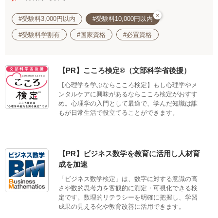
×
#受験料3,000円以内
#受験料10,000円以内
#受験料学割有
#国家資格
#必置資格
【PR】こころ検定®（文部科学省後援）
【心理学を学ぶならこころ検定】もし心理学やメ
ンタルケアに興味があるならこころ検定がおすす
め。心理学の入門として最適で、学んだ知識は誰
もが日常生活で役立てることができます。
【PR】ビジネス数学を教育に活用し人材育
成を加速
「ビジネス数学検定」は、数字に対する意識の高
さや数的思考力を客観的に測定・可視化できる検
定です。数理的リテラシーを明確に把握し、学習
成果の見える化や教育改善に活用できます。