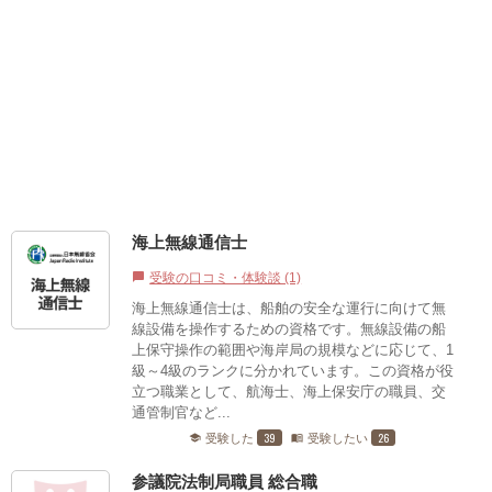
海上無線通信士
受験の口コミ・体験談 (1)
chat_bubble
海上無線通信士は、船舶の安全な運行に向けて無
線設備を操作するための資格です。無線設備の船
上保守操作の範囲や海岸局の規模などに応じて、1
級～4級のランクに分かれています。この資格が役
立つ職業として、航海士、海上保安庁の職員、交
通管制官など...
39
26
受験した
受験したい
school
menu_book
参議院法制局職員 総合職