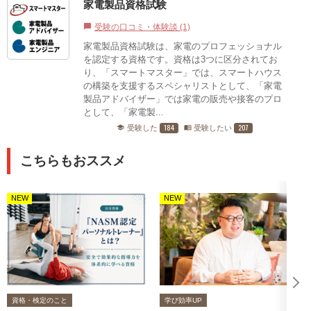
家電製品資格試験
受験の口コミ・体験談 (1)
chat_bubble
家電製品資格試験は、家電のプロフェッショナル
を認定する資格です。資格は3つに区分されてお
り、「スマートマスター」では、スマートハウス
の構築を支援するスペシャリストとして、「家電
製品アドバイザー」では家電の販売や接客のプロ
として、「家電製...
184
207
受験した
受験したい
school
menu_book
こちらもおススメ
NEW
NEW
資格・検定のこと
学び効率UP