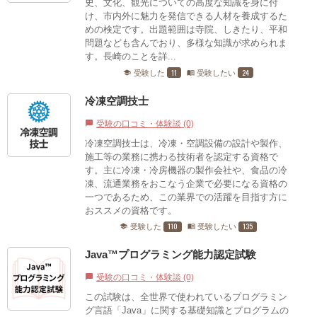
史、文化、観光についての高度な知識を身に付
け、市内外に魅力を発信できる人材を養成するた
めの検定です。出題範囲は寺院、しきたり、平和
問題なども含んでおり、多様な知識が求められま
す。長崎のことを詳...
11
24
受験した
受験したい
school
menu_book
冷凍空調技士
受験の口コミ・体験談 (0)
chat_bubble
冷凍空調技士は、冷凍・空調設備の設計や製作、
施工等の業務に携わる技術者を認定する資格で
す。主に冷凍・冷房機器の製作会社や、食品の冷
凍、流通業務をおこなう企業で必要になる資格の
一つであるため、この業界での活躍を目指す方に
おススメの資格です。
110
135
受験した
受験したい
school
menu_book
Java™プログラミング能力認定試験
受験の口コミ・体験談 (0)
chat_bubble
この試験は、全世界で使われているプログラミン
グ言語「Java」に関する基礎知識とプログラムの