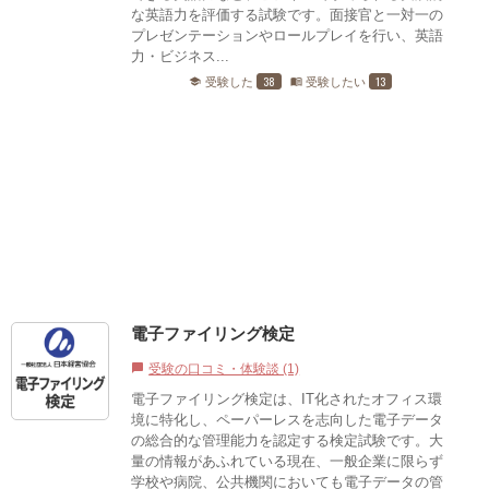
な英語力を評価する試験です。面接官と一対一の
プレゼンテーションやロールプレイを行い、英語
力・ビジネス...
38
13
受験した
受験したい
school
menu_book
電子ファイリング検定
受験の口コミ・体験談 (1)
chat_bubble
電子ファイリング検定は、IT化されたオフィス環
境に特化し、ペーパーレスを志向した電子データ
の総合的な管理能力を認定する検定試験です。大
量の情報があふれている現在、一般企業に限らず
学校や病院、公共機関においても電子データの管