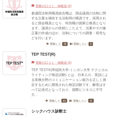
受験の口コミ・体験談 (0)
chat_bubble
参議院法制局職員総合職は、国会議員の法制に関
する立案を補佐する法制局の職員です。採用され
ると国会職員となり、特別職の国家公務員となり
ます。議員からの依頼にこたえて、法案やその修
正案の作成のほか、法制についての調査・研究な
どを行います。
16
5
受験した
受験したい
school
menu_book
TEP TEST(R)
受験の口コミ・体験談 (0)
chat_bubble
TEP TEST®(早稲田大学-ミシガン大学 テクニカル
ライティング検定試験) とは、日本人の、英語によ
る実務分野のコミュニケーション能力を正しく測
定するために開発された検定試験です。解答はす
べて記述式となっており、国際ビジネスに不可
欠...
43
37
受験した
受験したい
school
menu_book
シックハウス診断士