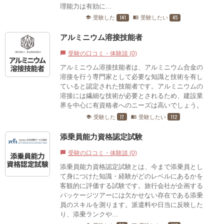
理能力は有効に...
141
45
受験した
受験したい
school
menu_book
アルミニウム溶接技能者
受験の口コミ・体験談 (0)
chat_bubble
アルミニウム溶接技能者は、アルミニウム合金の
溶接を行う専門家として必要な知識と技術を有し
ていると認定された技能者です。アルミニウムの
溶接には繊細な技術が必要とされるため、建設業
界を中心に有資格者へのニーズは高いでしょう。
77
112
受験した
受験したい
school
menu_book
添乗員能力資格認定試験
受験の口コミ・体験談 (0)
chat_bubble
添乗員能力資格認定試験とは、今まで添乗員とし
て身につけた知識・経験がどのレベルにあるかを
客観的に評価する試験です。旅行会社が企画する
パッケージツアーには欠かせない存在である添乗
員のスキルを測ります。派遣料や日当に反映した
り、添乗ランクや...