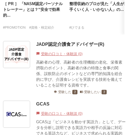
［ PR ］ 「NASM認定パーソナル
整理収納のプロが見た「人生が上
トレーナー」とは？“安全で効果
手くいく人・いかない人」の...
的...
#PROMOTION
#資格・検定紹介
#ひでまる
JADP認定介護食アドバイザー(R)
受験の口コミ・体験談 (0)
chat_bubble
高齢者の心理、高齢者の生理機能の老化、栄養素
摂取のポイント、高齢者の体の特徴と食事の関
係、誤飲防止のポイントなどの専門的知識を総合
的に学び、介護食レシピを実践する技術を備えて
いることを証明する資格です。
2
2
受験した
受験したい
school
menu_book
GCAS
受験の口コミ・体験談 (0)
chat_bubble
GCASは「ビジネスを動かす英語力」として、デー
タを分析し説明できる英語力や相手の反論に対応
できる英語力など、ビジネスで求められる実践的