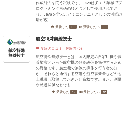
作成能力を問う試験です。Javaは多くの業界でプ
ログラミング言語のひとつとして使用されてお
り、Javaを学ぶことでエンジニアとしての活躍の
場が広...
117
179
受験した
受験したい
school
menu_book
航空特殊無線技士
受験の口コミ・体験談 (0)
chat_bubble
航空特殊無線技士とは、国内限定の自家用機や農
薬散布といった航空機の無線設備を操作するため
の資格です。航空機で無線の操作を行う者のほ
か、それらと通信する空港や航空事業者などの地
上職員も取得しておきたい資格です。また、測量
や報道関係などでも...
46
52
受験した
受験したい
school
menu_book