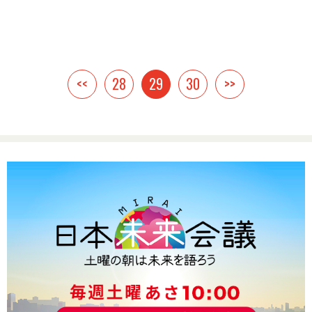
<<
28
29
30
>>