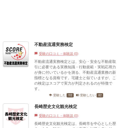
不動産流通実務検定
受験の口コミ・体験談 (0)
chat_bubble
不動産流通実務検定とは、安心・安全な不動産取
引に必要である実務知識・行動規範・実戦応用力
が身に付いているかを測る、不動産流通業務の新
指標となる資格です。宅建士と似ていますが、こ
の検定はスコアで実力が判定されるのが特徴で
す。
112
82
受験した
受験したい
school
menu_book
長崎歴史文化観光検定
受験の口コミ・体験談 (0)
chat_bubble
長崎歴史文化観光検定は、長崎市を中心とした歴