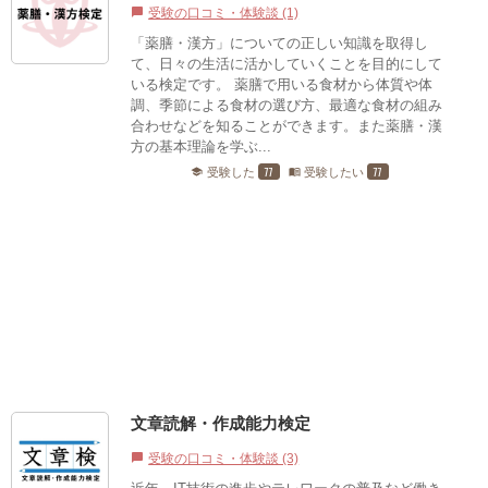
受験の口コミ・体験談 (1)
chat_bubble
「薬膳・漢方」についての正しい知識を取得し
て、日々の生活に活かしていくことを目的にして
いる検定です。 薬膳で用いる食材から体質や体
調、季節による食材の選び方、最適な食材の組み
合わせなどを知ることができます。また薬膳・漢
方の基本理論を学ぶ...
77
77
受験した
受験したい
school
menu_book
文章読解・作成能力検定
受験の口コミ・体験談 (3)
chat_bubble