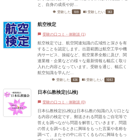
と、自身の成長や好...
109
143
受験した
受験したい
school
menu_book
航空検定
受験の口コミ・体験談 (1)
chat_bubble
航空検定では、航空関連知識の広域性と深さを有
することを認定します。出題範囲は航空工学や機
内サービス、操縦など、航空業界全般に及び、関
連業種・企業などの様々な最新情報も幅広く取り
入れた内容となっています。受験を通じ、幅広く
航空知識を学んだ...
636
1082
受験した
受験したい
school
menu_book
日本仏教検定(仏検)
受験の口コミ・体験談 (0)
chat_bubble
日本仏教検定(仏検)は日本仏教の知識の入り口とな
る内容の検定です。郵送される問題をご自宅等で
答えを調べながら問題を解答していきます。問題
の答えを調べるときに興味をもった言葉や名称を
調べて、またその中に出てくるものに興味をもっ