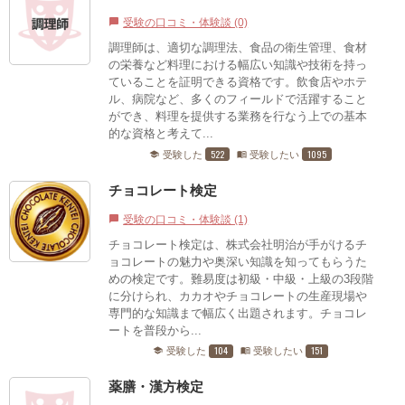
受験の口コミ・体験談 (0)
chat_bubble
調理師は、適切な調理法、食品の衛生管理、食材
の栄養など料理における幅広い知識や技術を持っ
ていることを証明できる資格です。飲食店やホテ
ル、病院など、多くのフィールドで活躍すること
ができ、料理を提供する業務を行なう上での基本
的な資格と考えて...
522
1095
受験した
受験したい
school
menu_book
チョコレート検定
受験の口コミ・体験談 (1)
chat_bubble
チョコレート検定は、株式会社明治が手がけるチ
ョコレートの魅力や奥深い知識を知ってもらうた
めの検定です。難易度は初級・中級・上級の3段階
に分けられ、カカオやチョコレートの生産現場や
専門的な知識まで幅広く出題されます。チョコレ
ートを普段から...
104
151
受験した
受験したい
school
menu_book
薬膳・漢方検定