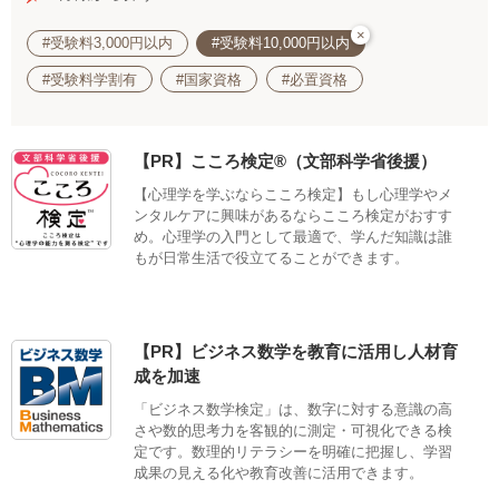
×
#受験料3,000円以内
#受験料10,000円以内
#受験料学割有
#国家資格
#必置資格
【PR】こころ検定®（文部科学省後援）
【心理学を学ぶならこころ検定】もし心理学やメ
ンタルケアに興味があるならこころ検定がおすす
め。心理学の入門として最適で、学んだ知識は誰
もが日常生活で役立てることができます。
【PR】ビジネス数学を教育に活用し人材育
成を加速
「ビジネス数学検定」は、数字に対する意識の高
さや数的思考力を客観的に測定・可視化できる検
定です。数理的リテラシーを明確に把握し、学習
成果の見える化や教育改善に活用できます。