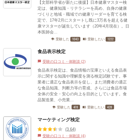
【文部科学省が新たに後援】日本健康マスター検
定は、健康知識・リテラシーを高め、自身の健康
づくりと地域・職域での健康リーダーを育てる検
定で、17年2月にスタートし既に3万名を超える健
康マスターが誕生しています（20年4月現在）。日
本医師会...
1043
1222
受験した
受験したい
school
menu_book
食品表示検定
受験の口コミ・体験談 (2)
chat_bubble
食品表示検定は、食品情報の宝庫といえる食品表
示に関する知識や理解度を測る検定試験です。事
業者に適正な食品表示を促し、また消費者の適正
な食品知識、判断力等の育成、さらには食品市場
全体の安全・安心の向上を目的としています。食
品製造業、小売業...
478
428
受験した
受験したい
school
menu_book
マーケティング検定
(3.64)
受験の口コミ・体験談 (4)
chat_bubble