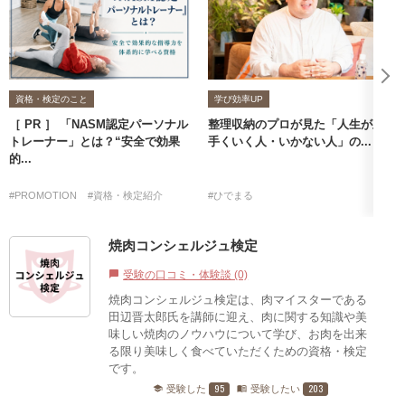
資格・検定のこと
学び効率UP
［ PR ］ 「NASM認定パーソナル
整理収納のプロが見た「人生が上
トレーナー」とは？“安全で効果
手くいく人・いかない人」の...
的...
#PROMOTION
#資格・検定紹介
#ひでまる
焼肉コンシェルジュ検定
受験の口コミ・体験談 (0)
chat_bubble
焼肉コンシェルジュ検定は、肉マイスターである
田辺晋太郎氏を講師に迎え、肉に関する知識や美
味しい焼肉のノウハウについて学び、お肉を出来
る限り美味しく食べていただくための資格・検定
です。
95
203
受験した
受験したい
school
menu_book