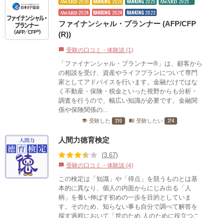
2026
RANKING
2026
RANKING
2025
2025
AWARD
AWARD
2024
RANKING
2024
RANKING
2023
AWARD
ファイナンシャル・プランナー (AFP/CFP
(R))
受験の口コミ・体験談 (1)
chat_bubble
「ファイナンシャル・プランナー®」は、顧客から
の相談を受け、資産やライフプランについて専門
家としてアドバイスを行います。金融だけではな
く不動産・保険・税金といった視野からも分析・
調査を行うので、幅広い知識が必要です。金融関
係や保険関係の...
210
274
受験した
受験したい
school
menu_book
人間力徳育検定
(3.67)
受験の口コミ・体験談 (4)
chat_bubble
この検定は「知識」や「得点」を競うものとは基
本的に異なり、個人の内面からにじみ出る「人
柄」を養い伸ばす初めの一歩を目的としていま
す。そのため、知らない事も自分で調べて解答を
探す過程において「世のため 人のために役立つこ