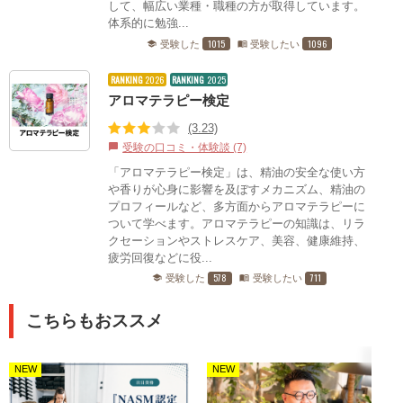
して、幅広い業種・職種の方が取得しています。
体系的に勉強...
1015
1096
受験した
受験したい
school
menu_book
RANKING
2026
RANKING
2025
アロマテラピー検定
(3.23)
受験の口コミ・体験談 (7)
chat_bubble
「アロマテラピー検定」は、精油の安全な使い方
や香りが心身に影響を及ぼすメカニズム、精油の
プロフィールなど、多方面からアロマテラピーに
ついて学べます。アロマテラピーの知識は、リラ
クセーションやストレスケア、美容、健康維持、
疲労回復などに役...
578
711
受験した
受験したい
school
menu_book
こちらもおススメ
NEW
NEW