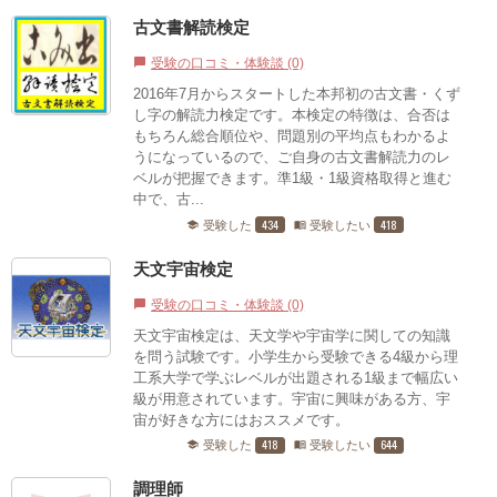
古文書解読検定
受験の口コミ・体験談 (0)
chat_bubble
2016年7月からスタートした本邦初の古文書・くず
し字の解読力検定です。本検定の特徴は、合否は
もちろん総合順位や、問題別の平均点もわかるよ
うになっているので、ご自身の古文書解読力のレ
ベルが把握できます。準1級・1級資格取得と進む
中で、古...
434
418
受験した
受験したい
school
menu_book
天文宇宙検定
受験の口コミ・体験談 (0)
chat_bubble
天文宇宙検定は、天文学や宇宙学に関しての知識
を問う試験です。小学生から受験できる4級から理
工系大学で学ぶレベルが出題される1級まで幅広い
級が用意されています。宇宙に興味がある方、宇
宙が好きな方にはおススメです。
418
644
受験した
受験したい
school
menu_book
調理師