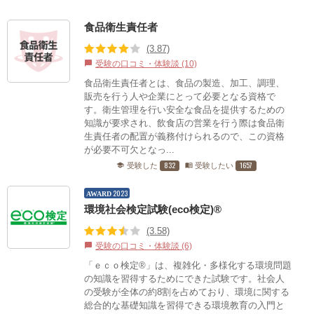
食品衛生責任者
(3.87)
受験の口コミ・体験談 (10)
chat_bubble
食品衛生責任者とは、食品の製造、加工、調理、
販売を行う人や企業にとって必要となる資格で
す。衛生管理を行い安全な食品を提供するための
知識が要求され、飲食店の営業を行う際は食品衛
生責任者の配置が義務付けられるので、この資格
が必要不可欠となっ...
832
1657
受験した
受験したい
school
menu_book
2023
AWARD
環境社会検定試験(eco検定)®
(3.58)
受験の口コミ・体験談 (6)
chat_bubble
「ｅｃｏ検定®」は、複雑化・多様化する環境問題
の知識を習得するためにできた試験です。社会人
の受験が全体の約8割を占めており、環境に関する
総合的な基礎知識を習得できる環境教育の入門と