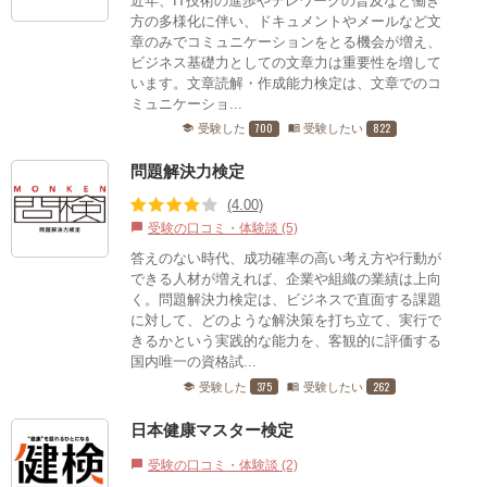
近年、IT技術の進歩やテレワークの普及など働き
方の多様化に伴い、ドキュメントやメールなど文
章のみでコミュニケーションをとる機会が増え、
ビジネス基礎力としての文章力は重要性を増して
います。文章読解・作成能力検定は、文章でのコ
ミュニケーショ...
700
822
受験した
受験したい
school
menu_book
問題解決力検定
(4.00)
受験の口コミ・体験談 (5)
chat_bubble
答えのない時代、成功確率の高い考え方や行動が
できる人材が増えれば、企業や組織の業績は上向
く。問題解決力検定は、ビジネスで直面する課題
に対して、どのような解決策を打ち立て、実行で
きるかという実践的な能力を、客観的に評価する
国内唯一の資格試...
375
262
受験した
受験したい
school
menu_book
日本健康マスター検定
受験の口コミ・体験談 (2)
chat_bubble