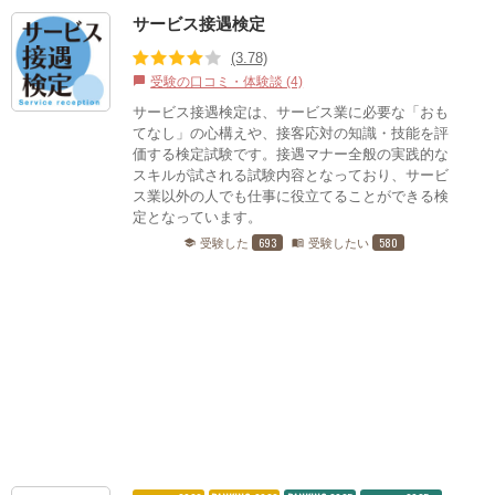
サービス接遇検定
(3.78)
受験の口コミ・体験談 (4)
chat_bubble
サービス接遇検定は、サービス業に必要な「おも
てなし」の心構えや、接客応対の知識・技能を評
価する検定試験です。接遇マナー全般の実践的な
スキルが試される試験内容となっており、サービ
ス業以外の人でも仕事に役立てることができる検
定となっています。
693
580
受験した
受験したい
school
menu_book