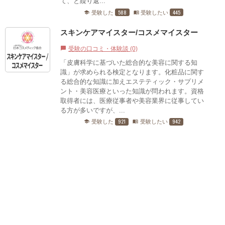
て、と繰り返...
588
445
受験した
受験したい
school
menu_book
スキンケアマイスター/コスメマイスター
受験の口コミ・体験談 (0)
chat_bubble
「皮膚科学に基づいた総合的な美容に関する知
識」が求められる検定となります。化粧品に関す
る総合的な知識に加えエステティック・サプリメ
ント・美容医療といった知識が問われます。資格
取得者には、医療従事者や美容業界に従事してい
る方が多いですが、...
921
942
受験した
受験したい
school
menu_book