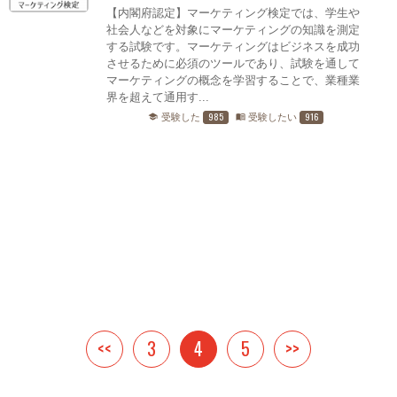
【内閣府認定】マーケティング検定では、学生や
社会人などを対象にマーケティングの知識を測定
する試験です。マーケティングはビジネスを成功
させるために必須のツールであり、試験を通して
マーケティングの概念を学習することで、業種業
界を超えて通用す...
985
916
受験した
受験したい
school
menu_book
<<
3
4
5
>>