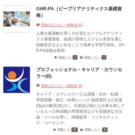
GHR-PA（ピープリアナリティクス基礎資
格）
受験の口コミ・体験談 (0)
chat_bubble
人事の最適解を導く力を育むピープルアナリティ
クス基礎講座。知識の習得とエクセル実習を通じ
戦略提言をまとめることで成果を学習可視化。GH
R-PA資格を取得。
1
1
受験した
受験したい
school
menu_book
プロフェッショナル・キャリア・カウンセ
ラー(R)
受験の口コミ・体験談 (0)
chat_bubble
キャリア・カウンセラーとは就職・出向・転籍・
早期退職・独立・転職といった進路選択上の支援
(悩みの解決)並びに、失業及び新たな仕事を探して
いる人々の再就職の早期実現などを実践的な方法
論・ツールを用い、情報提供・コンサルティン
グ・コーチング...
21
8
受験した
受験したい
school
menu_book