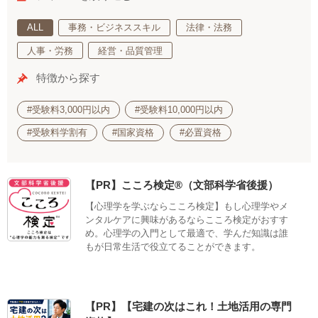
ALL
事務・ビジネススキル
法律・法務
人事・労務
経営・品質管理
特徴から探す
#受験料3,000円以内
#受験料10,000円以内
#受験料学割有
#国家資格
#必置資格
【PR】こころ検定®（文部科学省後援）
【心理学を学ぶならこころ検定】もし心理学やメ
ンタルケアに興味があるならこころ検定がおすす
め。心理学の入門として最適で、学んだ知識は誰
もが日常生活で役立てることができます。
【PR】【宅建の次はこれ！土地活用の専門