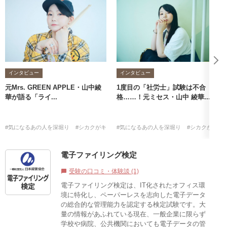
インタビュー
インタビュー
元Mrs. GREEN APPLE・山中綾
1度目の「社労士」試験は不合
華が語る「ライ...
格……！元ミセス・山中 綾華...
#気になるあの人を深堀り
#シカクがキッカケ
#気になるあの人を深堀り
#山中綾華
#社労士
#シカクがキッ
電子ファイリング検定
受験の口コミ・体験談 (1)
chat_bubble
電子ファイリング検定は、IT化されたオフィス環
境に特化し、ペーパーレスを志向した電子データ
の総合的な管理能力を認定する検定試験です。大
量の情報があふれている現在、一般企業に限らず
学校や病院、公共機関においても電子データの管