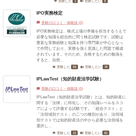
3
8
受験した
受験したい
school
menu_book
IPO実務検定
受験の口コミ・体験談 (0)
chat_bubble
IPO実務検定は、株式上場の準備を担当するうえで
必要な知識を総合的に問う検定試験です。試験は
豊富な実務経験と知識を持つ専門家が中心となっ
て作問しており、実務を強く意識した問題で構成
されています。そのため、合格するための勉強を
すると、自然...
86
34
受験した
受験したい
school
menu_book
IPLawTest（知的財産法学試験）
受験の口コミ・体験談 (0)
chat_bubble
IPLawTest（知的財産法学試験）とは、知的財産に
関する「法律」に特化し、その知識レベルをスコ
アによって評価する試験です。「総合テスト」と
「法領域別テスト」の二つの種別があり、法領域
別テストでは知的財産法の中から必要な法領域を
選択し...
23
40
受験した
受験したい
school
menu_book