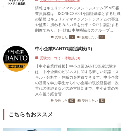
受験の口コミ・体験談 (0)
情報セキュリティマネジメントシステム(ISMS)審
査員資格は、ISO/IEC27001を認証基準とする組織
の情報セキュリティマネジメントシステムの審査
や監査に携わる方の力量を公平・公正に認証する
制度であり、(一財)日本規格協会のグループ...
12
10
受験した
受験したい
school
menu_book
中小企業BANTO認定試験(R)
受験の口コミ・体験談 (3)
chat_bubble
【中小企業庁後援】中小企業BANTO認定試験®
は、中小企業のビジネスに関する新しい知識・ス
キル・分析力・判断力を習得できます。中小企業
の基礎を学ぶ学生から中小企業の現役経営者・次
世代の後継者などの経営幹部まで、中小企業の将
来を担う経営管...
60
43
受験した
受験したい
school
menu_book
こちらもおススメ