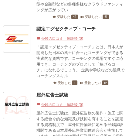
型や金融型などの多種多様なクラウドファンディ
ングが広がってい...
45
61
受験した
受験したい
school
menu_book
認定エグゼクティブ・コーチ
受験の口コミ・体験談 (0)
chat_bubble
「認定エグゼクティブ・コーチ」とは、日本人が
開発した日本の風土に合ったコーチングができる
実践的な資格です。コーチングの現場ですぐに応
用でき、コーチングのプロとして「稼げるコー
チ」になれるでしょう。 企業や学校などの組織で
コーチングスキル...
9
12
受験した
受験したい
school
menu_book
屋外広告士試験
受験の口コミ・体験談 (0)
chat_bubble
屋外広告士試験は、屋外広告物の製作・施工に関
する総合令的な知識及び技術を有することを認定
する資格制度で、屋外広告物法に定める登録試験
機関である日本屋外広告業団体連合会が実施して