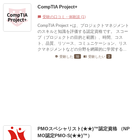
CompTIA Project+
受験の口コミ・体験談 (1)
chat_bubble
CompTIA Project +は、プロジェクトマネジメント
のスキルと知識を評価する認定資格です。 スコー
プ（プロジェクトの目的と範囲）、時間、コス
ト、品質、リソース、コミュニケーション、リス
クマネジメントなどの分野を網羅的に学習する...
10
2
受験した
受験したい
school
menu_book
PMOスペシャリスト(★★)™認定資格 （NP
MO認定PMO-S(★★)™）