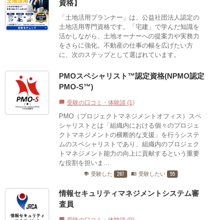
資格】
「土地活用プランナー」は、公益社団法人認定の
土地活用専門資格です。「宅建」で学んだ知識を
活かしながら、土地オーナーへの提案力や実務力
をさらに強化。不動産の仕事の幅を広げたい方
に、次のステップとして選ばれています。
PMOスペシャリスト™認定資格(NPMO認定
PMO-S™)
受験の口コミ・体験談 (1)
chat_bubble
PMO（プロジェクトマネジメントオフィス）スペ
シャリストとは「組織内における個々のプロジェ
クトマネジメントの横断的な支援」を行うシステ
ムのスペシャリストであり、組織内のプロジェク
トマネジメント能力の向上に貢献するという重要
な役割を担いま...
287
55
受験した
受験したい
school
menu_book
情報セキュリティマネジメントシステム審
査員
chat_bubble