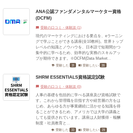
ANA公認ファンダメンタルマーケター資格
(DCFM)
受験の口コミ・体験談 (1)
chat_bubble
現代のマーケティングにおける要点を、eラーニン
グで学ぶことができる講座(全10教科)。世界トップ
レベルの知識とノウハウを、日本語で短期間かつ
集中的に学べるため、効率的な実務のスキルアッ
プが期待できます。※DCFM(Data Market...
31
20
受験した
受験したい
school
menu_book
SHRM ESSENTIALS資格認定試験
受験の口コミ・体験談 (0)
chat_bubble
人事の基礎を包括的に学べる講座及び資格試験で
す。これから管理職を目指す方や経営層の方をは
じめ、あらゆる方が事業継続に活かせる知識を得
ることができるため、アメリカでは大学の講義と
しても提供されています。講座は人財獲得・報酬
制度・社員教育と...
33
29
受験した
受験したい
school
menu_book