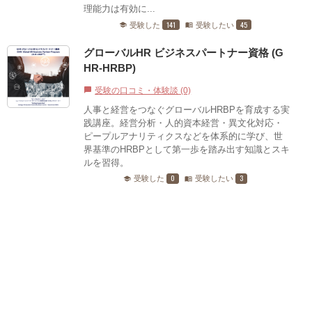
理能力は有効に...
141
45
受験した
受験したい
school
menu_book
グローバルHR ビジネスパートナー資格 (G
HR-HRBP)
受験の口コミ・体験談 (0)
chat_bubble
人事と経営をつなぐグローバルHRBPを育成する実
践講座。経営分析・人的資本経営・異文化対応・
ピープルアナリティクスなどを体系的に学び、世
界基準のHRBPとして第一歩を踏み出す知識とスキ
ルを習得。
0
3
受験した
受験したい
school
menu_book