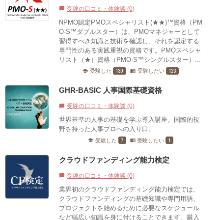
受験の口コミ・体験談 (0)
chat_bubble
NPMO認定PMOスペシャリスト(★★)™資格（PM
O-S™ダブルスター）は、PMOマネジャーとして
習得すべき知識と技術を確認し、それを認定する
専門性のある実践重視の資格です。PMOスペシャ
リスト（★）資格（PMO-S™シングルスター）...
130
123
受験した
受験したい
school
menu_book
GHR-BASIC 人事国際基礎資格
受験の口コミ・体験談 (0)
chat_bubble
世界基準の人事の基礎を学ぶ導入講座。国際的視
野を持った人事プロへの入り口。
7
1
受験した
受験したい
school
menu_book
クラウドファンディング能力検定
受験の口コミ・体験談 (0)
chat_bubble
業界初のクラウドファンディング能力検定では、
クラウドファンディングの基礎知識や専門用語、
プロジェクトを始めるために必要なスケジュール
など幅広い知識を身に付けることできます。購入