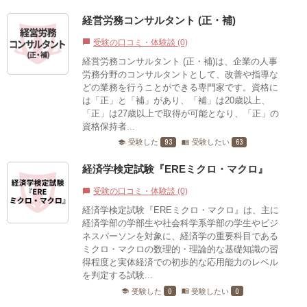
経営労務コンサルタント (正・補)
受験の口コミ・体験談 (0)
chat_bubble
経営労務コンサルタント (正・補)は、企業の人事
労務分野のコンサルタントとして、改善や指導な
どの業務を行うことができる専門家です。資格に
は「正」と「補」があり、「補」は20歳以上、
「正」は27歳以上で取得が可能となり、「正」の
資格保持者...
93
63
受験した
受験したい
school
menu_book
経済学検定試験『EREミクロ・マクロ』
受験の口コミ・体験談 (0)
chat_bubble
経済学検定試験『EREミクロ・マクロ』は、主に
経済学部の学部生や社会科学系学部の学生やビジ
ネスパーソンを対象に、経済学の重要科目である
ミクロ・マクロの数理的・理論的な基礎知識の習
得程度と実体経済での初歩的な応用能力のレベル
を判定する試験...
0
0
受験した
受験したい
school
menu_book