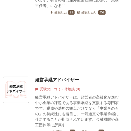
います。有資格者は屋外広業登録に必須の「業務
主任者」になるこ...
91
151
受験した
受験したい
school
menu_book
経営承継アドバイザー
受験の口コミ・体験談 (0)
chat_bubble
経営承継アドバイザーは、経営者の高齢化が進む
中小企業の課題である事業承継を支援する専門家
です。税務や法務の観点だけでなく「事業そのも
の」の持続性にも着目し、一気通貫で事業承継に
伴走することが期待されています。金融機関や商
工団体等に所属す...