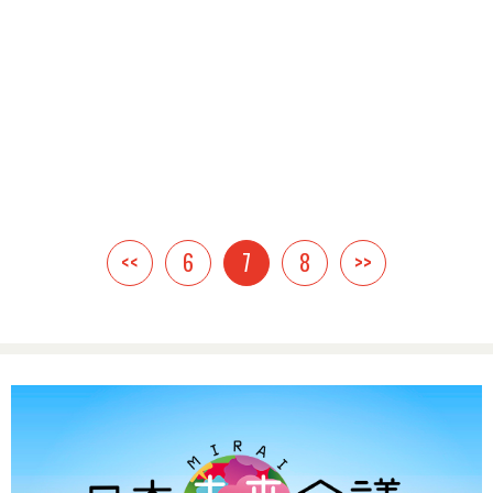
<<
6
7
8
>>