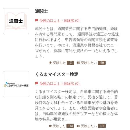
通関士
受験の口コミ・体験談 (0)
chat_bubble
通関士とは、通関業務に関する専門的知識、経験
を有する専門家として、 通関手続が適正かつ迅速
に行われるよう、申告書類等の通関書類を審査等
を行います。やはり、流通業や貿易会社でのニー
ズが高く、就職に有利な資格の一つといえるでし
ょう。
197
130
受験した
受験したい
school
menu_book
くるまマイスター検定
受験の口コミ・体験談 (0)
chat_bubble
くるまマイスター検定は、自動車に関する総合的
な知識を測る唯一の検定です。受検を通して、普
段何気なく触れ合っている自動車が持つ魅力を発
見できるでしょう。また、検定受験者や合格者に
は、自動車関連施設の見学ツアーなどの様々な体
験や特典が用意さ...
193
190
受験した
受験したい
school
menu_book