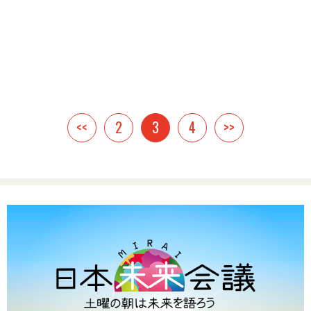
<<
2
3
4
>>