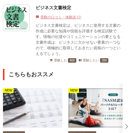
ビジネス文書検定
受験の口コミ・体験談 (1)
chat_bubble
ビジネス文書検定は、ビジネスに使用する文書の
作成に必要な知識や技能を評価する検定試験で
す。情報の伝達やコミュニケーションの要となる
文書作成は、ビジネスに欠かせない要素の一つな
ので、積極的に取得しておきたい資格の一つとい
えるでしょう。
406
286
受験した
受験したい
school
menu_book
こちらもおススメ
NEW
NEW