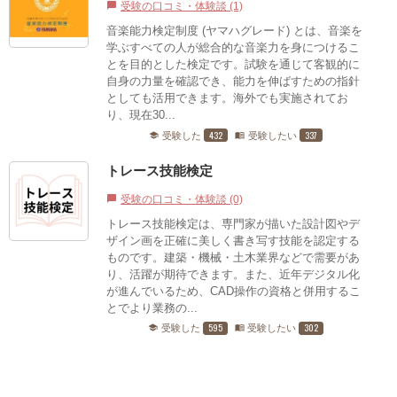
受験の口コミ・体験談 (1)
chat_bubble
音楽能力検定制度 (ヤマハグレード) とは、音楽を
学ぶすべての人が総合的な音楽力を身につけるこ
とを目的とした検定です。試験を通じて客観的に
自身の力量を確認でき、能力を伸ばすための指針
としても活用できます。海外でも実施されてお
り、現在30...
432
337
受験した
受験したい
school
menu_book
トレース技能検定
受験の口コミ・体験談 (0)
chat_bubble
トレース技能検定は、専門家が描いた設計図やデ
ザイン画を正確に美しく書き写す技能を認定する
ものです。建築・機械・土木業界などで需要があ
り、活躍が期待できます。また、近年デジタル化
が進んでいるため、CAD操作の資格と併用するこ
とでより業務の...
595
302
受験した
受験したい
school
menu_book