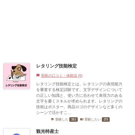
レタリング技能検定
受験の口コミ・体験談 (0)
chat_bubble
レタリング技能検定とは、レタリングの表現能力
を審査する検定試験です。文字デザインについて
の正しい知識と、使い方に合わせて表現力のある
文字を書くスキルが求められます。レタリングの
技術はポスター、商品ロゴのデザインなど多くの
シーンで活かすこ...
383
275
受験した
受験したい
school
menu_book
観光特産士