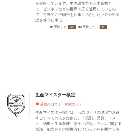
が受験しています。中国語能力を示す資格とし
て、ビジネスなどの世界で広く通用しているの
で、将来的に中国語を仕事に活かしたい方や中国
語を使う仕事に...
339
541
受験した
受験したい
school
menu_book
生産マイスター検定
受験の口コミ・体験談 (0)
chat_bubble
生産マイスター検定は、ものづくりの現場で活躍
するすべての人を対象に、「役割、品質、コス
ト、納期・生産管理、安全・環境」の5つに関する
知識・能力をどの程度有しているかを判断するも