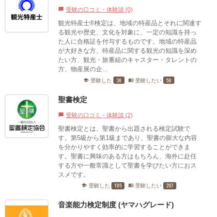
受験の口コミ・体験談 (0)
chat_bubble
観光特産士®検定は、地域の特産品とそれに関連す
る観光や歴史、文化を対象に、一定の知識を持っ
た人に合格証を付与するものです。地域の特産品
が大好きな方、特産品に関する観光の知識を深め
たい方、観光・旅番組のキャスター・タレントの
方、物産展の企...
38
58
受験した
受験したい
school
menu_book
聖書検定
受験の口コミ・体験談 (2)
chat_bubble
聖書検定とは、聖書から出題される検定試験で
す。第5級から第1級まであり、聖書の膨大な内容
を分かりやすく効率的に学習することができま
す。聖書に興味のある方はもちろん、海外に赴任
する方や一般常識として聖書を学びたい方におス
スメです。
195
207
受験した
受験したい
school
menu_book
音楽能力検定制度 (ヤマハグレード)