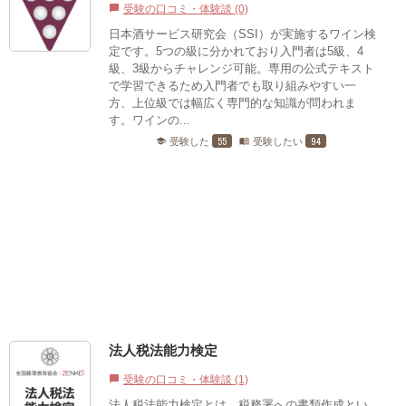
受験の口コミ・体験談 (0)
chat_bubble
日本酒サービス研究会（SSI）が実施するワイン検
定です。5つの級に分かれており入門者は5級、4
級、3級からチャレンジ可能。専用の公式テキスト
で学習できるため入門者でも取り組みやすい一
方、上位級では幅広く専門的な知識が問われま
す。ワインの...
55
94
受験した
受験したい
school
menu_book
法人税法能力検定
受験の口コミ・体験談 (1)
chat_bubble
法人税法能力検定とは、税務署への書類作成とい