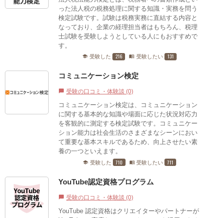
った法人税の税務処理に関する知識・実務を問う
検定試験です。試験は税務実務に直結する内容と
なっており、企業の経理担当者はもちろん、税理
士試験を受験しようとしている人にもおすすめで
す。
216
131
受験した
受験したい
school
menu_book
コミュニケーション検定
受験の口コミ・体験談 (0)
chat_bubble
コミュニケーション検定は、コミュニケーション
に関する基本的な知識や場面に応じた状況対応力
を客観的に測定する検定試験です。コミュニケー
ション能力は社会生活のさまざまなシーンにおい
て重要な基本スキルであるため、向上させたい素
養の一つといえます。
710
711
受験した
受験したい
school
menu_book
YouTube認定資格プログラム
受験の口コミ・体験談 (0)
chat_bubble
YouTube 認定資格はクリエイターやパートナーが