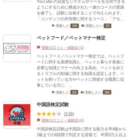
YouTube の高度なシステムやツールを活用できる
ようにするために構成された一連のコースの受講
を修了し、試験に合格することで与えられます。
「コンテンツの所有権に関するコース」「アセ...
100
121
受験した
受験したい
school
menu_book
ペットフード／ペットマナー検定
受験の口コミ・体験談 (1)
chat_bubble
ペットフード／ペットマナー検定では、ペットフ
ードに関する基礎知識と、ペットと暮らす家族に
必要な知識とマナーの向上を高め、ペットをめぐ
るトラブルの削減に関する知識を認定します。ペ
ットを飼っている方やペットに関係する職業に従
事している方に、...
274
304
受験した
受験したい
school
menu_book
中国語検定試験
(3.56)
受験の口コミ・体験談 (4)
chat_bubble
中国語検定試験は中国語に関する能力を準4級から
1級までの6段階で判定する資格で、年間3万人以上