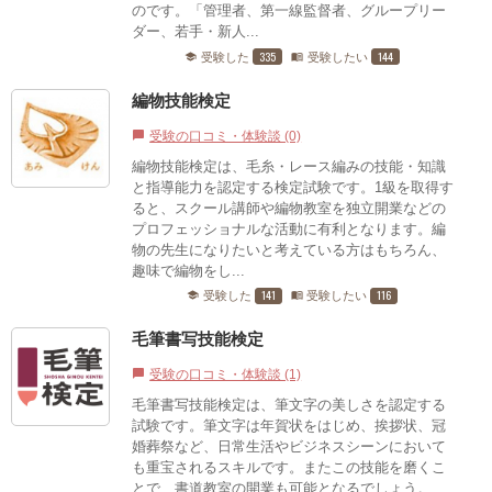
のです。「管理者、第一線監督者、グループリー
ダー、若手・新人...
335
144
受験した
受験したい
school
menu_book
編物技能検定
受験の口コミ・体験談 (0)
chat_bubble
編物技能検定は、毛糸・レース編みの技能・知識
と指導能力を認定する検定試験です。1級を取得す
ると、スクール講師や編物教室を独立開業などの
プロフェッショナルな活動に有利となります。編
物の先生になりたいと考えている方はもちろん、
趣味で編物をし...
141
116
受験した
受験したい
school
menu_book
毛筆書写技能検定
受験の口コミ・体験談 (1)
chat_bubble
毛筆書写技能検定は、筆文字の美しさを認定する
試験です。筆文字は年賀状をはじめ、挨拶状、冠
婚葬祭など、日常生活やビジネスシーンにおいて
も重宝されるスキルです。またこの技能を磨くこ
とで、書道教室の開業も可能となるでしょう。