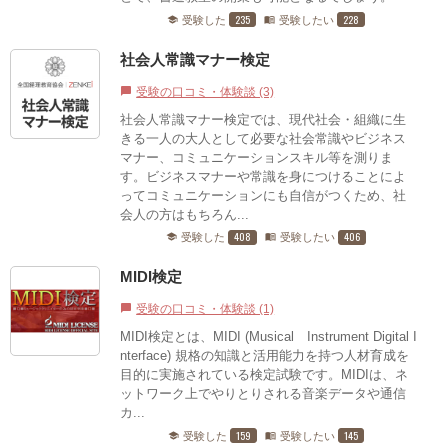
235
228
受験した
受験したい
school
menu_book
社会人常識マナー検定
受験の口コミ・体験談 (3)
chat_bubble
社会人常識マナー検定では、現代社会・組織に生
きる一人の大人として必要な社会常識やビジネス
マナー、コミュニケーションスキル等を測りま
す。ビジネスマナーや常識を身につけることによ
ってコミュニケーションにも自信がつくため、社
会人の方はもちろん...
408
406
受験した
受験したい
school
menu_book
MIDI検定
受験の口コミ・体験談 (1)
chat_bubble
MIDI検定とは、MIDI (Musical Instrument Digital I
nterface) 規格の知識と活用能力を持つ人材育成を
目的に実施されている検定試験です。MIDIは、ネ
ットワーク上でやりとりされる音楽データや通信
カ...
159
145
受験した
受験したい
school
menu_book