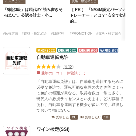
インタビュー
資格・検定のこと
「簿記3級」は現代の“読み書きそ
［ PR ］ 「NASM認定パーソナル
ろばん”。公認会計士・小...
トレーナー」とは？“安全で効果
的...
#勉強方法
#資格・検定紹介
#日商簿記検定
#PROMOTION
#資格・検定紹介
RANKING
2026
RANKING
2025
RANKING
2024
RANKING
2023
自動車運転免許
(4.12)
受験の口コミ・体験談 (11)
chat_bubble
「自動車運転免許」は、自動車を運転するために
必要な免許で、運転可能な車両の大きさ等によっ
て免許の種類が異なる。取得者数は非常に多く、
現代人の必携ライセンスといえます。どの職種で
あれ、自動車を運転する機会が多いので、取得し
ておいて損はない...
136
136
受験した
受験したい
school
menu_book
ワイン検定(SSI)