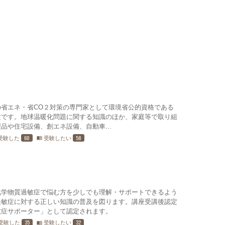
省エネ・省CO２対策の専門家として環境省公的資格である
験です。地球温暖化問題に関する知識のほか、家庭等で取り組
品や住宅設備、創エネ設備、自動車...
60
58
受験した
受験したい
menu_book
化学物質過敏症で悩む方を少しでも理解・サポートできるよう
過敏症に対する正しい知識の普及を図ります。講座受講後認定
敏症サポーター」として認定されます。
35
32
受験した
受験したい
menu_book