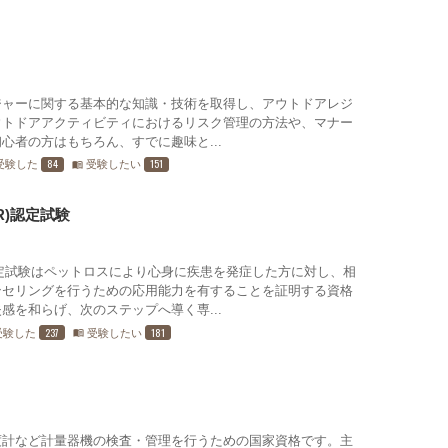
ジャーに関する基本的な知識・技術を取得し、アウトドアレジ
ウトドアアクティビティにおけるリスク管理の方法や、マナー
心者の方はもちろん、すでに趣味と...
84
151
受験した
受験したい
menu_book
R)認定試験
定試験はペットロスにより心身に疾患を発症した方に対し、相
ンセリングを行うための応用能力を有することを証明する資格
感を和らげ、次のステップへ導く専...
237
181
受験した
受験したい
menu_book
度計など計量器機の検査・管理を行うための国家資格です。主