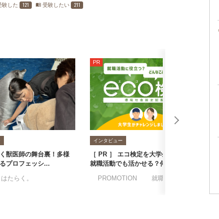
121
211
受験した
受験したい
menu_book
PR
ー
インタビュー
く獣医師の舞台裏！多様
［ PR ］ エコ検定を大学生が受験！
気
るプロフェッシ...
就職活動でも活かせる？何を学べる...
格
とはたらく。
テラピー検定
#アロマ空間デザイン検定
#PROMOTION
#就職転職
#座談会
#