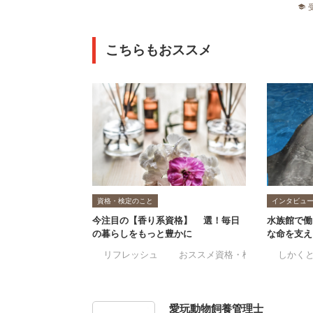
school
こちらもおススメ
資格・検定のこと
インタビュ
今注目の【香り系資格】3選！毎日
水族館で働
の暮らしをもっと豊かに
な命を支え
#リフレッシュ
#おススメ資格・検定
#しかく
#アロマ
愛玩動物飼養管理士