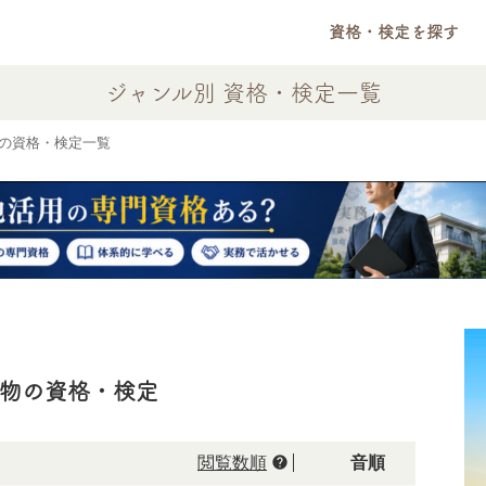
資格・検定を探す
ジャンル別 資格・検定一覧
の資格・検定一覧
生物の資格・検定
help
閲覧数順
50音順