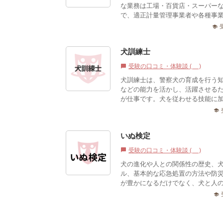
な業務は工場・百貨店・スーパー
で、適正計量管理事業者や各種事業
school
犬訓練士
受験の口コミ・体験談 (0)
chat_bubble
犬訓練士は、警察犬の育成を行う
などの能力を活かし、活躍させる
が仕事です。犬を従わせる技能に加
school
いぬ検定
受験の口コミ・体験談 (0)
chat_bubble
犬の進化や人との関係性の歴史、
ル、基本的な応急処置の方法や防
が豊かになるだけでなく、犬と人の
school