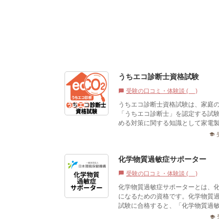
うちエコ診断士資格試験
受験の口コミ・体験談 (1)
chat_bubble
うちエコ診断士資格試験は、家庭の
「うちエコ診断士」を認定する試
める対策に関する知識として家電製
school
化学物質過敏症サポーター
受験の口コミ・体験談 (0)
chat_bubble
化学物質過敏症サポーターとは、
になるための資格です。化学物質
試験に合格すると、「化学物質過
school