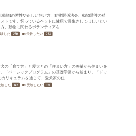
玩動物)の習性や正しい飼い方、動物関係法令、動物愛護の精
リストです。飼っているペットに健康で長生きしてほしいとい
方、動物に関わるボランティアを...
269
283
受験した
受験したい
menu_book
愛犬の「育て方」と愛犬との「住まい方」の両軸から住まいを
す。「ベーシックプログラム」の基礎学習から始まり、「ドッ
カリキュラムを通じて、愛犬家の住...
145
151
受験した
受験したい
menu_book