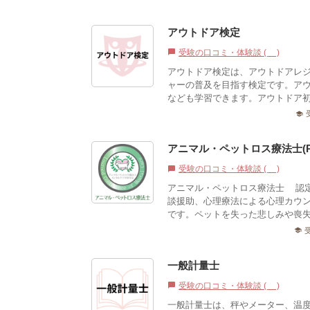
アウトドア検定
受験の口コミ・体験談 (1)
chat_bubble
アウトドア検定は、アウトドアレ
ャーの普及を目指す検定です。ア
なども学習できます。アウトドア初
school
アニマル・ペットロス療法士(
受験の口コミ・体験談 (0)
chat_bubble
アニマル・ペットロス療法士®認
談援助、心理療法による心理カウ
です。ペットを失った悲しみや喪失
school
一般計量士
受験の口コミ・体験談 (0)
chat_bubble
一般計量士は、秤やメーター、温