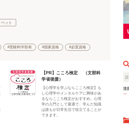
・ペット
#受験料学割有
#国家資格
#必置資格
【PR】こころ検定®（文部科
学省後援）
対
【心理学を学ぶならこころ検定】も
注
観
し心理学やメンタルケアに興味があ
ー
。
るならこころ検定がおすすめ。心理
、
学の入門として最適で、学んだ知識
活
は誰もが日常生活で役立てることが
できます。