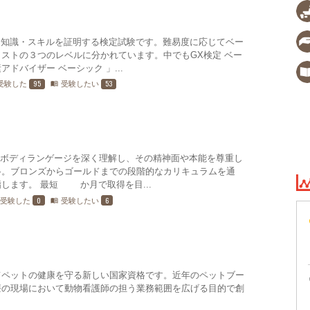
礎知識・スキルを証明する検定試験です。難易度に応じてベー
ストの３つのレベルに分かれています。中でもGX検定 ベー
ドバイザー ベーシック 」...
95
53
受験した
受験したい
menu_book
のボディランゲージを深く理解し、その精神面や本能を尊重し
格。ブロンズからゴールドまでの段階的なカリキュラムを通
します。 最短18か月で取得を目...
0
6
受験した
受験したい
menu_book
てペットの健康を守る新しい国家資格です。近年のペットブー
療の現場において動物看護師の担う業務範囲を広げる目的で創