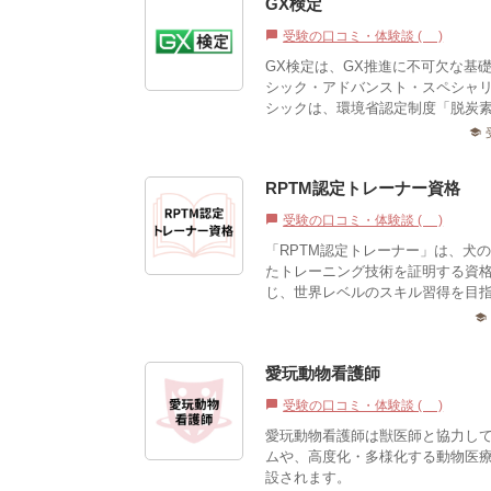
GX検定
受験の口コミ・体験談 (0)
chat_bubble
GX検定は、GX推進に不可欠な基
シック・アドバンスト・スペシャリ
シックは、環境省認定制度「脱炭素ア
school
RPTM認定トレーナー資格
受験の口コミ・体験談 (0)
chat_bubble
「RPTM認定トレーナー」は、犬
たトレーニング技術を証明する資
じ、世界レベルのスキル習得を目指
school
愛玩動物看護師
受験の口コミ・体験談 (0)
chat_bubble
愛玩動物看護師は獣医師と協力し
ムや、高度化・多様化する動物医
設されます。