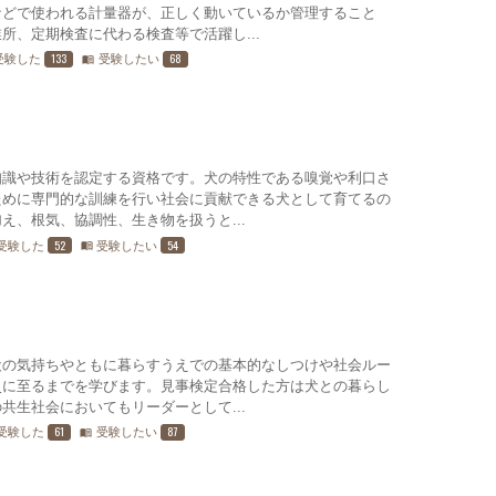
などで使われる計量器が、正しく動いているか管理すること
所、定期検査に代わる検査等で活躍し...
133
68
受験した
受験したい
menu_book
知識や技術を認定する資格です。犬の特性である嗅覚や利口さ
ために専門的な訓練を行い社会に貢献できる犬として育てるの
え、根気、協調性、生き物を扱うと...
52
54
受験した
受験したい
menu_book
犬の気持ちやともに暮らすうえでの基本的なしつけや社会ルー
災に至るまでを学びます。見事検定合格した方は犬との暮らし
共生社会においてもリーダーとして...
61
87
受験した
受験したい
menu_book