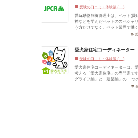
受験の口コミ・体験談 (1)
chat_bubble
愛玩動物飼養管理士は、ペット(愛
神などを学んだペットのスペシャ
う方だけでなく、ペット業界で働く
school
愛犬家住宅コーディネーター
受験の口コミ・体験談 (0)
chat_bubble
愛犬家住宅コーディネーターは、
考える「愛犬家住宅」の専門家で
グライフ編」と「建築編」の2つの
school