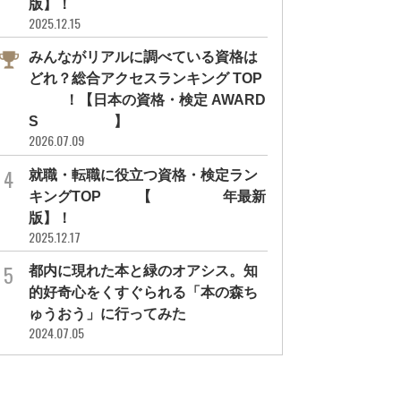
版】！
2025.12.15
みんながリアルに調べている資格は
どれ？総合アクセスランキング TOP
10！【日本の資格・検定 AWARD
NEW
S 2026】
2026.07.09
就職・転職に役立つ資格・検定ラン
キングTOP30【2026年最新
版】！
2025.12.17
インタビュー
資格・検定のこと
都内に現れた本と緑のオアシス。知
象予報士試験突破の道のりと、資
［ PR ］ 「NASM認定パーソナルト
的好奇心をくすぐられる「本の森ち
を活かす働き方をお天気...
レーナー」とは？“安全で効果的...
ゅうおう」に行ってみた
気になるあの人を深堀り
#勉強方法
#資格ゲッターズ
#勉強方法
#環境社会検定試験(ｅｃｏ検定)
#PROMOTION
#合格者活用事例
#資格・検定紹
#仕事内容
2024.07.05