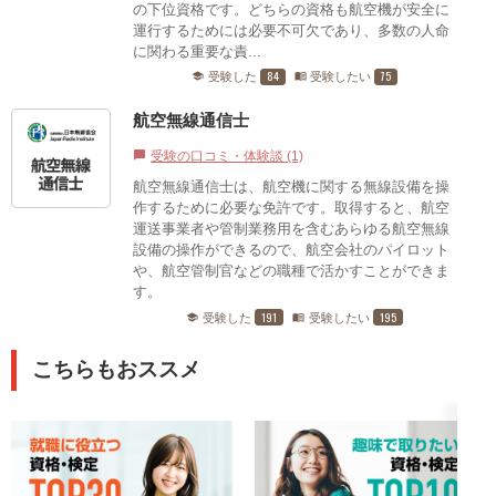
の下位資格です。どちらの資格も航空機が安全に
運行するためには必要不可欠であり、多数の人命
に関わる重要な責...
84
75
受験した
受験したい
school
menu_book
航空無線通信士
受験の口コミ・体験談 (1)
chat_bubble
航空無線通信士は、航空機に関する無線設備を操
作するために必要な免許です。取得すると、航空
運送事業者や管制業務用を含むあらゆる航空無線
設備の操作ができるので、航空会社のパイロット
や、航空管制官などの職種で活かすことができま
す。
191
195
受験した
受験したい
school
menu_book
こちらもおススメ