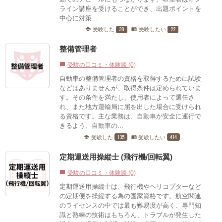
ライン講座を受けることができ、出題ポイントを
中心に対策...
30
22
受験した
受験したい
school
menu_book
整備管理者
受験の口コミ・体験談 (0)
chat_bubble
自動車の整備管理者の資格を取得するために試験
などはありませんが、取得条件は定められていま
す。その条件を満たし、使用者によって選任さ
れ、また地方運輸局に届を出した場合に受けられ
る資格です。主な業務は、自動車が安全に運行で
きるよう、自動車の...
135
414
受験した
受験したい
school
menu_book
定期運送用操縦士 (飛行機/回転翼)
受験の口コミ・体験談 (0)
chat_bubble
定期運送用操縦士は、飛行機やヘリコプターなど
の定期便を操縦する為の国家資格です。航空関連
のライセンスの中では最も難易度が高く、専門知
識と熟練の技術はもちろん、トラブルが発生した