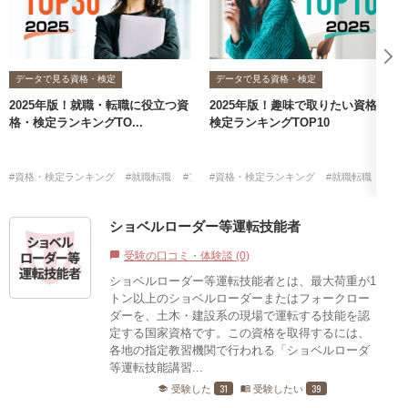
データで見る資格・検定
データで見る資格・検定
2025年版！就職・転職に役立つ資
2025年版！趣味で取りたい資格・
格・検定ランキングTO...
検定ランキングTOP10
#資格・検定ランキング
#就職転職
#アンケート
#資格・検定ランキング
#資格・検定に関するアンケート
#就職転職
#資
ショベルローダー等運転技能者
受験の口コミ・体験談 (0)
chat_bubble
ショベルローダー等運転技能者とは、最大荷重が1
トン以上のショベルローダーまたはフォークロー
ダーを、土木・建設系の現場で運転する技能を認
定する国家資格です。この資格を取得するには、
各地の指定教習機関で行われる「ショベルローダ
等運転技能講習...
31
39
受験した
受験したい
school
menu_book