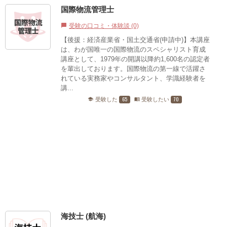
国際物流管理士
受験の口コミ・体験談 (0)
chat_bubble
【後援：経済産業省・国土交通省(申請中)】本講座
は、わが国唯一の国際物流のスペシャリスト育成
講座として、1979年の開講以降約1,600名の認定者
を輩出しております。国際物流の第一線で活躍さ
れている実務家やコンサルタント、学識経験者を
講...
65
70
受験した
受験したい
school
menu_book
海技士 (航海)