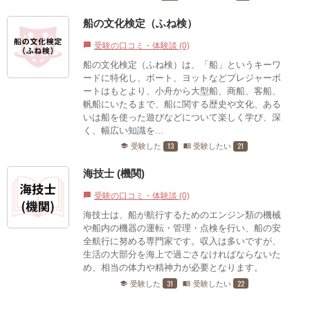
船の文化検定（ふね検）
受験の口コミ・体験談 (0)
chat_bubble
船の文化検定（ふね検）は、「船」というキーワ
ードに特化し、ボート、ヨットなどプレジャーボ
ートはもとより、小舟から大型船、商船、客船、
帆船にいたるまで、船に関する歴史や文化、ある
いは船を使った遊びなどについて楽しく学び、深
く、幅広い知識を...
13
21
受験した
受験したい
school
menu_book
海技士 (機関)
受験の口コミ・体験談 (0)
chat_bubble
海技士は、船が航行するためのエンジン類の機械
や船内の機器の運転・管理・点検を行い、船の安
全航行に努める専門家です。収入は多いですが、
生活の大部分を海上で過ごさなければならないた
め、相当の体力や精神力が必要となります。
31
22
受験した
受験したい
school
menu_book