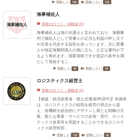
148
120
受験した
受験したい
school
menu_book
海事補佐人
受験の口コミ・体験談 (0)
chat_bubble
海事補佐人は海の弁護士と言われており、海難審
判で補佐人として受審人の正当な利益の申し立て
や主張を代弁する役割を担っています。主に受審
人や指定海難関係人の側に立ち、公正な審判が下
るよう努めます。国家資格ですが規定の条件を満
たして登録するこ...
44
30
受験した
受験したい
school
menu_book
ロジスティクス経営士
受験の口コミ・体験談 (0)
chat_bubble
【後援：経済産業省・国土交通省(申請中)】本講座
は、ロジスティクスの役割を経営の視点から捉
え、各機能を総合的にデザインし新たな戦略の立
案、新たな事業・サービスの企画・実行、ロジス
ティクス改革等を実践することができるロジステ
ィクス経営幹部...
130
66
受験した
受験したい
school
menu_book