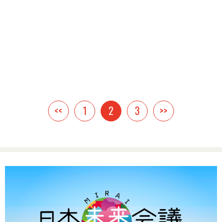
<<
1
2
3
>>