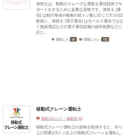
海技士は、船舶のスムーズな運航を通信技術でサ
ポートをするために必要な資格です。海技士 (通
信) は航行海域や船舶の総トン数に応じて3つの試
験級に、海技士 (電子通信) はモールス通信ではな
く無線電話などの電子通信設備の操作範囲などに
応じ...
86
152
受験した
受験したい
school
menu_book
移動式クレーン運転士
受験の口コミ・体験談 (0)
chat_bubble
移動式クレーン運転士の資格を取得すると、吊り
上げ荷重が5トン以上の移動式クレーンを運転し、