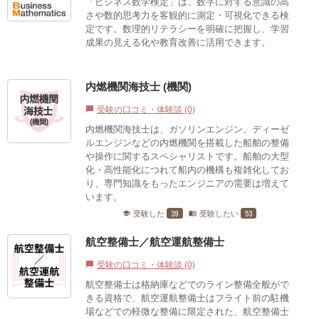
「ビジネス数学検定」は、数字に対する意識の高
さや数的思考力を客観的に測定・可視化できる検
定です。数理的リテラシーを明確に把握し、学習
成果の見える化や教育改善に活用できます。
内燃機関海技士 (機関)
受験の口コミ・体験談 (0)
chat_bubble
内燃機関海技士は、ガソリンエンジン、ディーゼ
ルエンジンなどの内燃機関を搭載した船舶の整備
や操作に関するスペシャリストです。船舶の大型
化・高性能化につれて船内の機構も複雑化してお
り、専門知識をもったエンジニアの需要は増えて
います。
39
53
受験した
受験したい
school
menu_book
航空整備士／航空運航整備士
受験の口コミ・体験談 (0)
chat_bubble
航空整備士は格納庫などでのライン整備全般がで
きる資格で、航空運航整備士はフライト前の駐機
場などでの軽微な整備に限定された、航空整備士