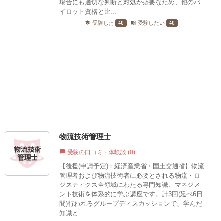
場合にも適切な判断と対処が必要なため、他のパ
イロット資格と比...
40
40
受験した
受験したい
school
menu_book
物流技術管理士
受験の口コミ・体験談 (0)
chat_bubble
【後援(申請予定)：経済産業省・国土交通省】物流
管理者および物流技術者に必要とされる物流・ロ
ジスティクス全領域にわたる専門知識、マネジメ
ント技術を体系的に学ぶ講座です。計3回(延べ6日
間)行われるグループディスカッションで、学んだ
知識と...