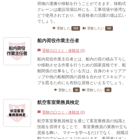
荷物の運搬や移動を行うことができます。移動式
クレーンは建設現場以外にも、工事現場や港湾な
どで使用されており、有資格者の活躍の場は広い
でしょう。
108
147
受験した
受験したい
school
menu_book
船内荷役作業主任者
受験の口コミ・体験談 (0)
chat_bubble
船内荷役作業主任者とは、船内の荷の積み下ろし
や移動させる作業を行うための国家資格です。船
舶関係の仕事をしている方は、自身のキャリアア
ップや他の船舶関係の資格を合わせてスキルアッ
プを図るためにも有効な資格といえるでしょう。
36
46
受験した
受験したい
school
menu_book
航空客室乗務員検定
受験の口コミ・体験談 (0)
chat_bubble
航空客室乗務員検定を通じて客室乗務員の知識と
技能を習得することで、 客室乗務員の業務や立ち
居振る舞い、 マナーを学べるだけでなく、 就職活
動でのアピールにもつながります。希望者はオン