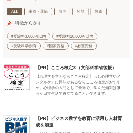
ALL
車両・運輸
航空
船舶
無線
特徴から探す
#受験料3,000円以内
#受験料10,000円以内
#受験料学割有
#国家資格
#必置資格
【PR】こころ検定®（文部科学省後援）
【心理学を学ぶならこころ検定】もし心理学やメ
ンタルケアに興味があるならこころ検定がおすす
め。心理学の入門として最適で、学んだ知識は誰
もが日常生活で役立てることができます。
【PR】ビジネス数学を教育に活用し人材育
成を加速