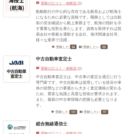
受験の口コミ・体験談 (0)
chat_bubble
船舶航行の中心的な存在である船長および航海士
になるために必要な資格です。職務としては出航
前の安全確認から船上業務まで、航海の指針を示
す重要な役割を果たします。資格を取得すれば貿
易会社や客船を運航する会社、海洋関連会社等、
様々な業界で活躍...
64
88
受験した
受験したい
school
menu_book
中古自動車査定士
受験の口コミ・体験談 (0)
chat_bubble
中古自動車査定士は、中古車の査定を適正に行う
専門家です。中古自動車は使用している状況や車
体の状態などの要素から大きく査定価格が変わる
ため、豊富な知識と高度な技術が要求されます。
また、最新の中古車情報の把握も必要となりま
す。
122
177
受験した
受験したい
school
menu_book
総合無線通信士
受験の口コミ・体験談 (0)
chat_bubble