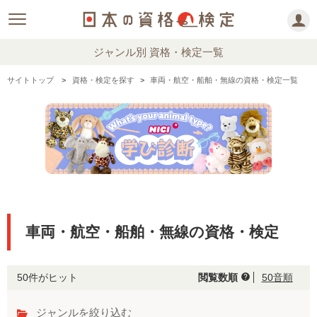
ジャンル別 資格・検定一覧
サイトトップ
資格・検定を探す
車両・航空・船舶・無線の資格・検定一覧
車両・航空・船舶・無線の資格・検定
50件がヒット
閲覧数順
50音順
help
ジャンルを絞り込む