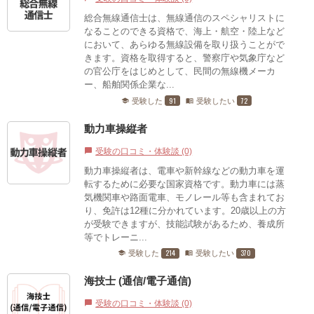
総合無線通信士は、無線通信のスペシャリストに
なることのできる資格で、海上・航空・陸上など
において、あらゆる無線設備を取り扱うことがで
きます。資格を取得すると、警察庁や気象庁など
の官公庁をはじめとして、民間の無線機メーカ
ー、船舶関係企業な...
91
72
受験した
受験したい
school
menu_book
動力車操縦者
受験の口コミ・体験談 (0)
chat_bubble
動力車操縦者は、電車や新幹線などの動力車を運
転するために必要な国家資格です。動力車には蒸
気機関車や路面電車、モノレール等も含まれてお
り、免許は12種に分かれています。20歳以上の方
が受験できますが、技能試験があるため、養成所
等でトレーニ...
214
370
受験した
受験したい
school
menu_book
海技士 (通信/電子通信)
受験の口コミ・体験談 (0)
chat_bubble