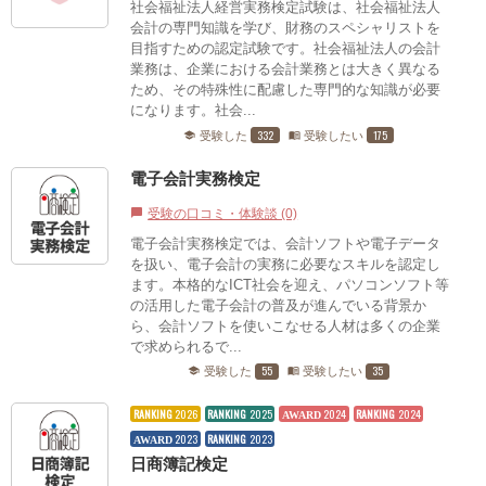
社会福祉法人経営実務検定試験は、社会福祉法人
会計の専門知識を学び、財務のスペシャリストを
目指すための認定試験です。社会福祉法人の会計
業務は、企業における会計業務とは大きく異なる
ため、その特殊性に配慮した専門的な知識が必要
になります。社会...
332
175
受験した
受験したい
school
menu_book
電子会計実務検定
受験の口コミ・体験談 (0)
chat_bubble
電子会計実務検定では、会計ソフトや電子データ
を扱い、電子会計の実務に必要なスキルを認定し
ます。本格的なICT社会を迎え、パソコンソフト等
の活用した電子会計の普及が進んでいる背景か
ら、会計ソフトを使いこなせる人材は多くの企業
で求められるで...
55
35
受験した
受験したい
school
menu_book
RANKING
2026
RANKING
2025
2024
RANKING
2024
AWARD
2023
RANKING
2023
AWARD
日商簿記検定