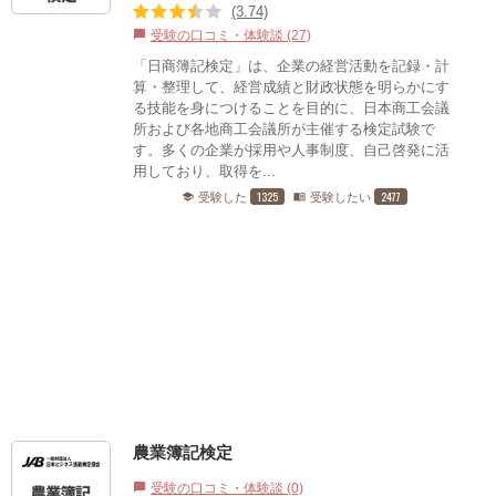
(3.74)
受験の口コミ・体験談 (27)
chat_bubble
「日商簿記検定」は、企業の経営活動を記録・計
算・整理して、経営成績と財政状態を明らかにす
る技能を身につけることを目的に、日本商工会議
所および各地商工会議所が主催する検定試験で
す。多くの企業が採用や人事制度、自己啓発に活
用しており、取得を...
1325
2477
受験した
受験したい
school
menu_book
農業簿記検定
受験の口コミ・体験談 (0)
chat_bubble