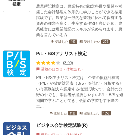
農業簿記検定は、農業特有の勘定科目や慣習を考
慮した会計処理を体系的に学ぶことができる検定
試験です。農業は一般的な業種に比べて保有する
資産の種類も多く、生産する作物も多いため、農
業経営には農業簿記のスキルが求められます。農
業を営んでいる方...
163
205
受験した
受験したい
school
menu_book
P/L・B/Sアナリスト検定
(3.90)
受験の口コミ・体験談 (5)
chat_bubble
P/L・B/Sアナリスト検定は、企業の損益計算書
（P/L）や貸借対照表（B/S）を読む・分析すると
いう実務能力を認定する検定試験です。会計の分
野の中でも、学習者が挫折しやすいP/L・B/Sを短
期間で学ぶことができ、会計の学習をする際の
土...
1126
1653
受験した
受験したい
school
menu_book
ビジネス会計検定試験(R)
受験の口コミ・体験談 (1)
chat_bubble