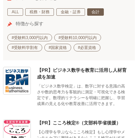
ALL
税務・財務
金融・証券
会計
特徴から探す
#受験料3,000円以内
#受験料10,000円以内
#受験料学割有
#国家資格
#必置資格
【PR】ビジネス数学を教育に活用し人材育
成を加速
「ビジネス数学検定」は、数字に対する意識の高
さや数的思考力を客観的に測定・可視化できる検
定です。数理的リテラシーを明確に把握し、学習
成果の見える化や教育改善に活用できます。
【PR】こころ検定®（文部科学省後援）
【心理学を学ぶならこころ検定】もし心理学やメ
ンタルケアに興味があるならこころ検定がおすす