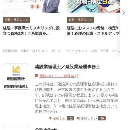
資格・検定のこと
資格・検定のこと
経理・事務職のリスキリングに役
経理におススメの資格・検定9
立つ資格3選！IT系知識を...
選！経理の転職・スキルアップ...
#就職転職
#連載・はやしかく
#リスキリング
#ファイナンス・お金
#情報セキュリティマネジメント試験
#士業
#ビジネス
建設業経理士／建設業経理事務士
受験の口コミ・体験談 (3)
chat_bubble
この資格は、建設業での経理事務処理の知識およ
び処理能力、経営改善の能力を認定するもので
す。試験はその内容及び程度によって1級から4級
に分かれており、難易度の高い1・2級は建設業経
理士検定、3・4級は建設業経理事務士検定という
名称で行われ...
162
140
受験した
受験したい
school
menu_book
公認会計士