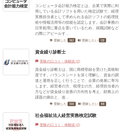
コンピュータ会計能力検定とは、企業で実際に利
用している会計ソフトを用いた検定試験で、経理
実務担当者として求められる会計ソフトの処理技
術や情報活用等の技能を認定します。会計事務の
日常処理に重点を置いているため、就職試験など
の際にアピールす...
182
137
受験した
受験したい
school
menu_book
資金繰り診断士
受験の口コミ・体験談 (2)
chat_bubble
資金繰り診断士は、国に商標登録を受けた資格制
度です。バランスシートを深く理解し、資金の調
達と運用を正しく行うことで、企業の発展に寄与
します。経営者の方、税理士の方、経理担当者の
方などが資金繰り改善の方向性を考え、財務上の
課題の摘出と、改...
100
88
受験した
受験したい
school
menu_book
社会福祉法人経営実務検定試験
受験の口コミ・体験談 (2)
chat_bubble