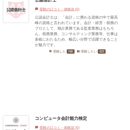
受験の口コミ・体験談 (0)
chat_bubble
公認会計士は、「会計」に携わる資格の中で最高
峰の資格と言われています。会計・経営・税務の
プロとして、独占業務である監査業務はもちろ
ん、税務業務、コンサルティング業務等、仕事は
多岐にわたるため、幅広い分野で活躍できること
が魅力です。
768
623
受験した
受験したい
school
menu_book
コンピュータ会計能力検定
受験の口コミ・体験談 (0)
chat_bubble