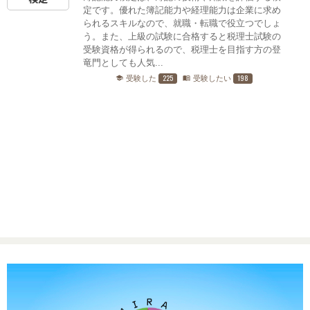
定です。優れた簿記能力や経理能力は企業に求め
られるスキルなので、就職・転職で役立つでしょ
う。また、上級の試験に合格すると税理士試験の
受験資格が得られるので、税理士を目指す方の登
竜門としても人気...
225
198
受験した
受験したい
school
menu_book