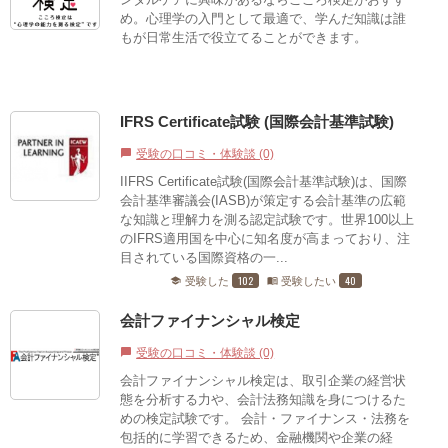
め。心理学の入門として最適で、学んだ知識は誰
もが日常生活で役立てることができます。
IFRS Certificate試験 (国際会計基準試験)
受験の口コミ・体験談 (0)
chat_bubble
IIFRS Certificate試験(国際会計基準試験)は、国際
会計基準審議会(IASB)が策定する会計基準の広範
な知識と理解力を測る認定試験です。世界100以上
のIFRS適用国を中心に知名度が高まっており、注
目されている国際資格の一...
102
40
受験した
受験したい
school
menu_book
会計ファイナンシャル検定
受験の口コミ・体験談 (0)
chat_bubble
会計ファイナンシャル検定は、取引企業の経営状
態を分析する力や、会計法務知識を身につけるた
めの検定試験です。 会計・ファイナンス・法務を
包括的に学習できるため、金融機関や企業の経