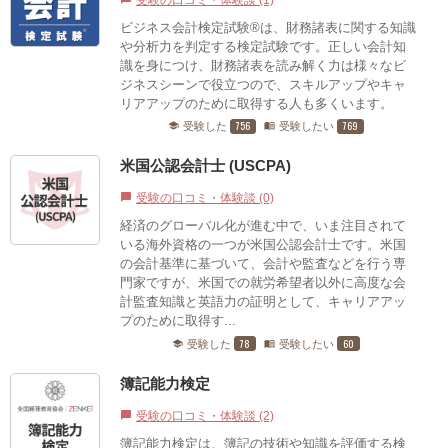
ビジネス会計検定試験®は、財務諸表に関する知識
や分析力を判定する検定試験です。正しい会計知
識を身につけ、財務諸表を読み解く力は様々なビ
ジネスシーンで役立つので、スキルアップやキャ
リアアップのために取得する人も多くいます。
756
769
受験した
受験したい
school
menu_book
米国公認会計士 (USCPA)
受験の口コミ・体験談 (0)
chat_bubble
経済のグローバル化が進む中で、いま注目されて
いる海外資格の一つが米国公認会計士です。米国
の会計基準に基づいて、会計や監査などを行う専
門家ですが、米国での就労希望者以外に高度な会
計監査知識と英語力の証明として、キャリアアッ
プのために取得す...
78
60
受験した
受験したい
school
menu_book
簿記能力検定
受験の口コミ・体験談 (2)
chat_bubble
簿記能力検定は、簿記の技術や知識を評価する検