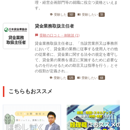
理・経営企画部門等の就職に役立つ資格といえま
す。
107
51
受験した
受験したい
school
menu_book
貸金業務取扱主任者
受験の口コミ・体験談 (1)
chat_bubble
貸金業務取扱主任者は、「当該営業所又は事務所
において、貸金業の業務に従事する使用人その他
の従業者に、貸金業に関する法令の規定を遵守し
て、貸金業の業務を適正に実施するために必要な
ものを行わせるための助言又は指導を行う」とそ
の役割が定義され...
125
68
受験した
受験したい
school
menu_book
こちらもおススメ