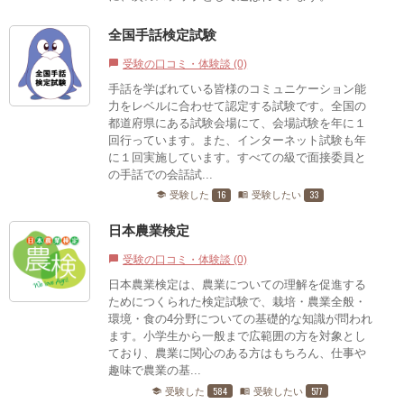
全国手話検定試験
受験の口コミ・体験談 (0)
chat_bubble
手話を学ばれている皆様のコミュニケーション能
力をレベルに合わせて認定する試験です。全国の
都道府県にある試験会場にて、会場試験を年に１
回行っています。また、インターネット試験も年
に１回実施しています。すべての級で面接委員と
の手話での会話試...
16
33
受験した
受験したい
school
menu_book
日本農業検定
受験の口コミ・体験談 (0)
chat_bubble
日本農業検定は、農業についての理解を促進する
ためにつくられた検定試験で、栽培・農業全般・
環境・食の4分野についての基礎的な知識が問われ
ます。小学生から一般まで広範囲の方を対象とし
ており、農業に関心のある方はもちろん、仕事や
趣味で農業の基...
584
577
受験した
受験したい
school
menu_book