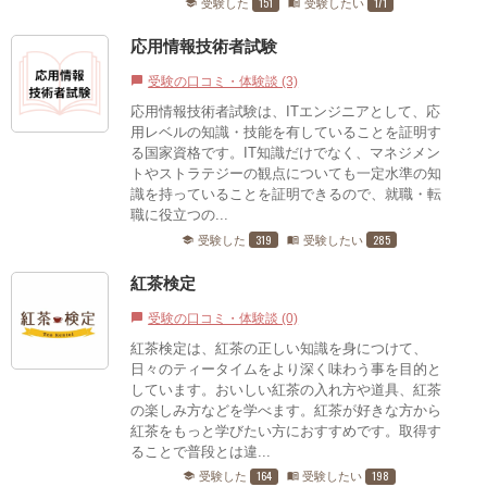
151
171
受験した
受験したい
school
menu_book
応用情報技術者試験
受験の口コミ・体験談 (3)
chat_bubble
応用情報技術者試験は、ITエンジニアとして、応
用レベルの知識・技能を有していることを証明す
る国家資格です。IT知識だけでなく、マネジメン
トやストラテジーの観点についても一定水準の知
識を持っていることを証明できるので、就職・転
職に役立つの...
319
285
受験した
受験したい
school
menu_book
紅茶検定
受験の口コミ・体験談 (0)
chat_bubble
紅茶検定は、紅茶の正しい知識を身につけて、
日々のティータイムをより深く味わう事を目的と
しています。おいしい紅茶の入れ方や道具、紅茶
の楽しみ方などを学べます。紅茶が好きな方から
紅茶をもっと学びたい方におすすめです。取得す
ることで普段とは違...
164
198
受験した
受験したい
school
menu_book