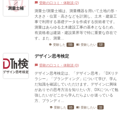
受験の口コミ・体験談 (2)
chat_bubble
測量士/測量士補は、測量機器を用いて土地の形・
大きさ・位置・高さなどを計測し、土木・建築工
事で利用する基礎データを作成する技術者です。
測量はあらゆる土木建設工事の基本となるため、
有資格者は建築・建設業界等で特に重要な存在で
す。また、測量...
155
127
受験した
受験したい
school
menu_book
デザイン思考検定
受験の口コミ・体験談 (0)
chat_bubble
デザイン思考検定は、「デザイン思考」「DXリテ
ラシー」「ブランディング」について学び、学ん
だ知識を確認していただけます。デザインに興味
がありその思考方法を知りたい方、DXについて勉
強したいがどこから学んだらよいか迷っている
方、ブランディ...
85
33
受験した
受験したい
school
menu_book