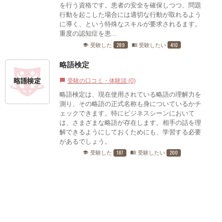
を行う資格です。患者の安全を確保しつつ、問題
行動を起こした場合には適切な行動が取れるよう
に導く、という特殊なスキルが要求されるます。
重度の認知症を患...
289
410
受験した
受験したい
school
menu_book
略語検定
受験の口コミ・体験談 (0)
chat_bubble
略語検定は、現在使用されている略語の理解力を
測り、その略語の正式名称も身についているかチ
ェックできます。特にビジネスシーンにおいて
は、さまざまな略語が存在します。相手の話を理
解できるようにしておくためにも、学習する必要
があるでしょう。
187
200
受験した
受験したい
school
menu_book