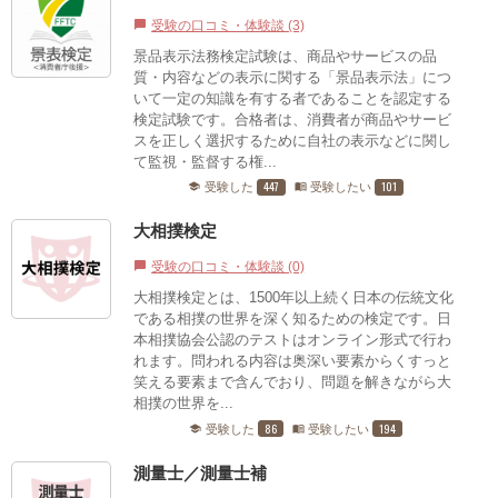
受験の口コミ・体験談 (3)
chat_bubble
景品表示法務検定試験は、商品やサービスの品
質・内容などの表示に関する「景品表示法」につ
いて一定の知識を有する者であることを認定する
検定試験です。合格者は、消費者が商品やサービ
スを正しく選択するために自社の表示などに関し
て監視・監督する権...
447
101
受験した
受験したい
school
menu_book
大相撲検定
受験の口コミ・体験談 (0)
chat_bubble
大相撲検定とは、1500年以上続く日本の伝統文化
である相撲の世界を深く知るための検定です。日
本相撲協会公認のテストはオンライン形式で行わ
れます。問われる内容は奥深い要素からくすっと
笑える要素まで含んでおり、問題を解きながら大
相撲の世界を...
86
194
受験した
受験したい
school
menu_book
測量士／測量士補