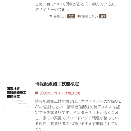
じめ、色について興味がある方、学んでいる方、
デザイナーや芸術...
355
273
受験した
受験したい
school
menu_book
情報配線施工技能検定
受験の口コミ・体験談 (0)
chat_bubble
情報配線施工技能検定は、光ファイバーの配線やL
ANの設計などの、情報通信配線の施工スキルを認
定する国家資格です。インターネットが広く普及
し、多くの家庭でブロードバンド環境が整ってい
る現在、有資格者の活躍がますます期待されてい
ます。