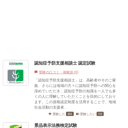
認知症予防支援相談士 認定試験
受験の口コミ・体験談 (0)
chat_bubble
「認知症予防支援相談士」は、高齢者やそのご家
族、さらには地域の方々に認知症予防への関心を
深めていただき、認知症予防の知識を一人でも多
くの人に理解していただくことを目的にしており
ます。この資格認定制度を活用することで、地域
社会活動の支援者...
670
712
受験した
受験したい
school
menu_book
景品表示法務検定試験