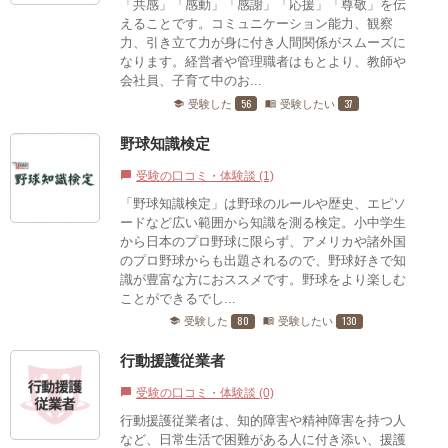
「共感」「感動」「感謝」「応援」「尊敬」を伝
えることです。コミュニケーション能力、観察
力、引き立て力が身に付き人間関係がスムーズに
なります。経営者や管理職者はもとより、教師や
会社員、子育て中のお...
56
37
受験した
受験したい
school
menu_book
野球知識検定
受験の口コミ・体験談 (1)
chat_bubble
「野球知識検定」は野球のルールや歴史、エピソ
ードなど広い範囲から知識を測る検定。小中学生
から日本のプロ野球に限らず、アメリカや諸外国
のプロ野球からも出題されるので、野球好きで知
識が豊富な方におススメです。野球をより楽しむ
ことができるでし...
80
130
受験した
受験したい
school
menu_book
行動援護従業者
受験の口コミ・体験談 (0)
chat_bubble
行動援護従業者は、知的障害や精神障害を持つ人
など、日常生活で困難がある人に付き添い、援護