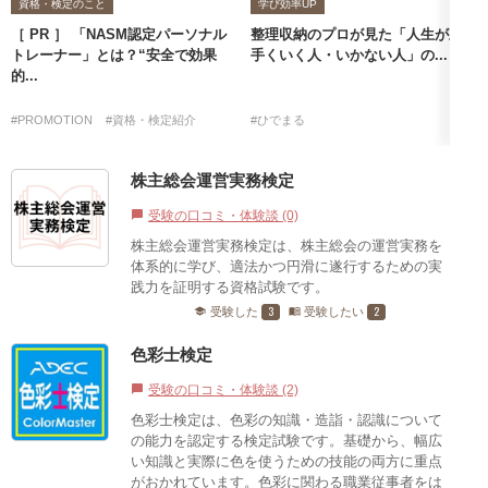
資格・検定のこと
学び効率UP
［ PR ］ 「NASM認定パーソナル
整理収納のプロが見た「人生が上
トレーナー」とは？“安全で効果
手くいく人・いかない人」の...
的...
#PROMOTION
#資格・検定紹介
#ひでまる
株主総会運営実務検定
受験の口コミ・体験談 (0)
chat_bubble
株主総会運営実務検定は、株主総会の運営実務を
体系的に学び、適法かつ円滑に遂行するための実
践力を証明する資格試験です。
3
2
受験した
受験したい
school
menu_book
色彩士検定
受験の口コミ・体験談 (2)
chat_bubble
色彩士検定は、色彩の知識・造詣・認識について
の能力を認定する検定試験です。基礎から、幅広
い知識と実際に色を使うための技能の両方に重点
がおかれています。色彩に関わる職業従事者をは