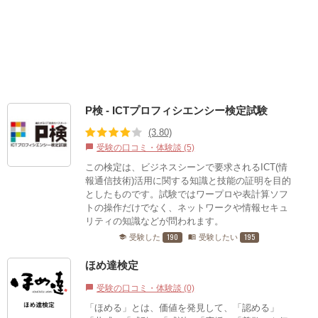
P検 - ICTプロフィシエンシー検定試験
(3.80)
受験の口コミ・体験談 (5)
chat_bubble
この検定は、ビジネスシーンで要求されるICT(情
報通信技術)活用に関する知識と技能の証明を目的
としたものです。試験ではワープロや表計算ソフ
トの操作だけでなく、ネットワークや情報セキュ
リティの知識などが問われます。
190
195
受験した
受験したい
school
menu_book
ほめ達検定
受験の口コミ・体験談 (0)
chat_bubble
「ほめる」とは、価値を発見して、「認める」