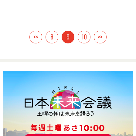
<<
8
9
10
>>