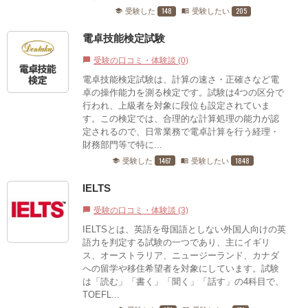
148
205
受験した
受験したい
school
menu_book
電卓技能検定試験
受験の口コミ・体験談 (0)
chat_bubble
電卓技能検定試験は、計算の速さ・正確さなど電
卓の操作能力を測る検定です。試験は4つの区分で
行われ、上級者を対象に段位も設定されていま
す。この検定では、合理的な計算処理の能力が認
定されるので、日常業務で電卓計算を行う経理・
財務部門等で特に...
1467
1848
受験した
受験したい
school
menu_book
IELTS
受験の口コミ・体験談 (3)
chat_bubble
IELTSとは、英語を母国語としない外国人向けの英
語力を判定する試験の一つであり、主にイギリ
ス、オーストラリア、ニュージーランド、カナダ
への留学や移住希望者を対象にしています。試験
は「読む」「書く」「聞く」「話す」の4科目で、
TOEFL...