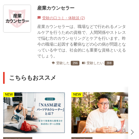
産業カウンセラー
受験の口コミ・体験談 (2)
chat_bubble
産業カウンセラーは、職場などで行われるメンタ
ルケアを行うための資格で、人間関係やストレス
で悩む方のカウンセリングとケアを行います。昨
今の職場に起因する鬱病などの心の病が問題とな
っている中では、社会的にも重要な資格といえる
でしょう。
296
208
受験した
受験したい
school
menu_book
こちらもおススメ
NEW
NEW