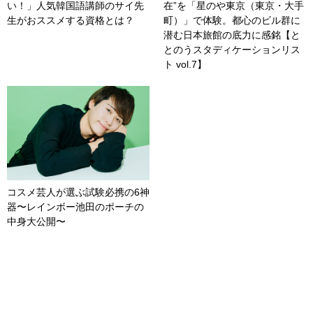
い！」人気韓国語講師のサイ先
在”を「星のや東京（東京・大手
生がおススメする資格とは？
町）」で体験。都心のビル群に
潜む日本旅館の底力に感銘【と
とのうスタディケーションリス
ト vol.7】
コスメ芸人が選ぶ試験必携の6神
器〜レインボー池田のポーチの
中身大公開〜