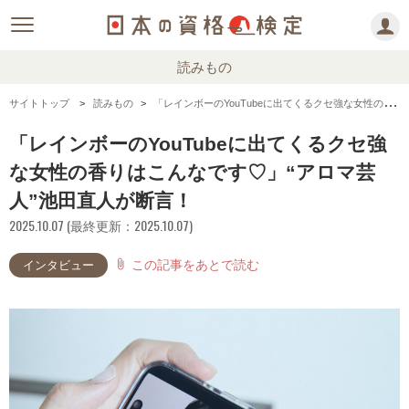
読みもの
サイトトップ
読みもの
「レインボーのYouTubeに出てくるクセ強な女性の香りはこんなです♡」“アロマ芸人”池田直人が断言！
「レインボーのYouTubeに出てくるクセ強
な女性の香りはこんなです♡」“アロマ芸
人”池田直人が断言！
2025.10.07 (最終更新：2025.10.07)
この記事をあとで読む
attach_file
インタビュー