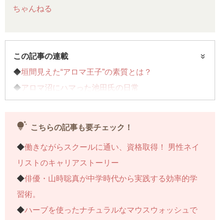
ちゃんねる
この記事の連載
◆
垣間見えた“アロマ王子”の素質とは？
◆
アロマ沼にハマった池田氏の日常
◆レインボーコントの女性の香りはコレ……今回はコ
チラ
tips_and_updates
こちらの記事も要チェック！
◆
合否速報！ 真の“アロマ王子”になれたのか？
◆
働きながらスクールに通い、資格取得！ 男性ネイ
リストのキャリアストーリー
連載記事一覧へ>>
◆
俳優・山時聡真が中学時代から実践する効率的学
習術。
◆
ハーブを使ったナチュラルなマウスウォッシュで