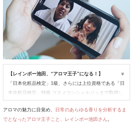
【レインボー池田、“アロマ王子”になる！】
「日本化粧品検定」1級、さらには上位資格である「日
本化粧品検定」特級 コスメコンシェルジュまで取得し
た美容芸人、レインボーの池田 直人さん。美を極めた
アロマの魅力に目覚め、
日常のあらゆる香りを分析するま
男が次に目指すのは、香りの世界。これは、彼が真
でとなったアロマ王子こと、レインボー池田さん
。
の“アロマ王子”になるまでの挑戦の記録である。