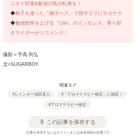
ニオイ対策&勉強の気分転換を！
◆
椅子を使った「猫ポーズ」で背中コリにサヨナラ
◆
勉強効率を上げる「Lisn」のインセンス。香り好
きライターがリコメンド！
撮影＝宇高 尚弘
文=SUGARBOY
関連タグ
#レインボー池田直人
#「アロマテラピー検定」に挑戦！
#アロマテラピー検定
attach_file
この記事を保存する
記事を保存するにはログインまたは会員登録が必要です