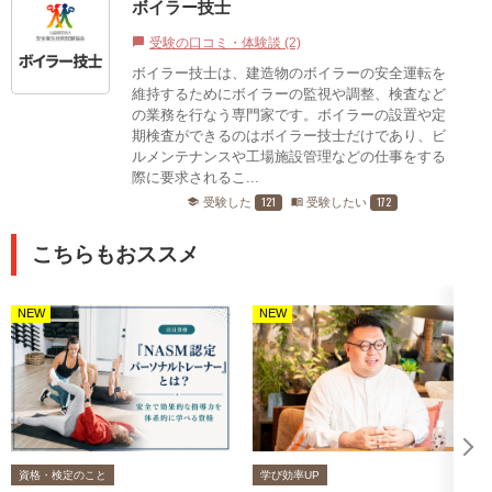
ボイラー技士
受験の口コミ・体験談 (2)
chat_bubble
ボイラー技士は、建造物のボイラーの安全運転を
維持するためにボイラーの監視や調整、検査など
の業務を行なう専門家です。ボイラーの設置や定
期検査ができるのはボイラー技士だけであり、ビ
ルメンテナンスや工場施設管理などの仕事をする
際に要求されるこ...
121
172
受験した
受験したい
school
menu_book
こちらもおススメ
NEW
NEW
資格・検定のこと
学び効率UP