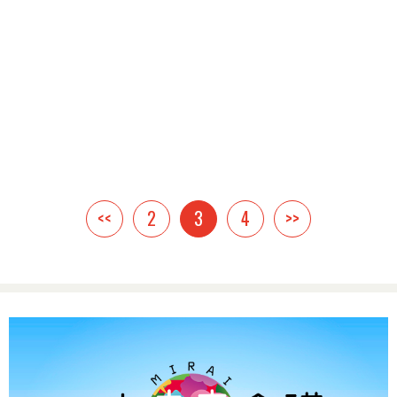
<<
2
3
4
>>