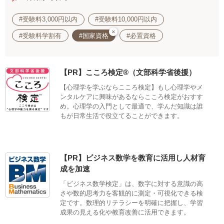
#受験料3,000円以内
#受験料10,000円以内
×
#受験料学割有
#国家資格
#必置資格
【PR】こころ検定®（文部科学省後援）
【心理学を学ぶならこころ検定】もし心理学やメ
ンタルケアに興味があるならこころ検定がおすす
め。心理学の入門として最適で、学んだ知識は誰
もが日常生活で役立てることができます。
【PR】ビジネス数学を教育に活用し人材育
成を加速
「ビジネス数学検定」は、数字に対する意識の高
さや数的思考力を客観的に測定・可視化できる検
定です。数理的リテラシーを明確に把握し、学習
成果の見える化や教育改善に活用できます。