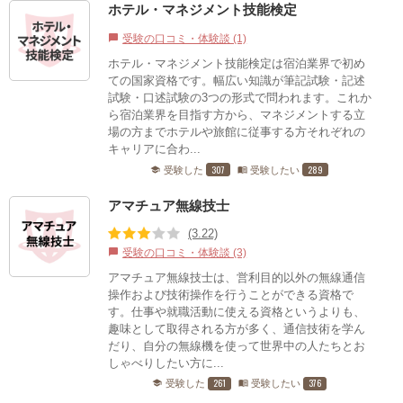
ホテル・マネジメント技能検定
受験の口コミ・体験談 (1)
chat_bubble
ホテル・マネジメント技能検定は宿泊業界で初め
ての国家資格です。幅広い知識が筆記試験・記述
試験・口述試験の3つの形式で問われます。これか
ら宿泊業界を目指す方から、マネジメントする立
場の方までホテルや旅館に従事する方それぞれの
キャリアに合わ...
307
289
受験した
受験したい
school
menu_book
アマチュア無線技士
(3.22)
受験の口コミ・体験談 (3)
chat_bubble
アマチュア無線技士は、営利目的以外の無線通信
操作および技術操作を行うことができる資格で
す。仕事や就職活動に使える資格というよりも、
趣味として取得される方が多く、通信技術を学ん
だり、自分の無線機を使って世界中の人たちとお
しゃべりしたい方に...
261
376
受験した
受験したい
school
menu_book