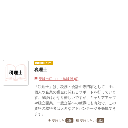
RANKING
2026
税理士
受験の口コミ・体験談 (0)
chat_bubble
「税理士」は、税務・会計の専門家として、主に
個人や企業の税金に関わるサポートを行っていま
す。試験はかなり難しいですが、キャリアアップ
や独立開業、一般企業への就職にも有効で、この
資格の取得者は大きなアドバンテージを発揮でき
ます。
320
232
受験した
受験したい
school
menu_book