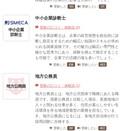
163
121
受験した
受験したい
school
menu_book
中小企業診断士
受験の口コミ・体験談 (0)
chat_bubble
中小企業診断士は、企業の経営状態を総合的に診
断し助言をするための幅広い知識やスキルが求め
られる国家資格です。その魅力は幅広い専門性と
確かな思考力にあり、経験を積んで独立すること
も可能で、企業での活躍の場も多いでしょう。
638
493
受験した
受験したい
school
menu_book
地方公務員
受験の口コミ・体験談 (1)
chat_bubble
地方公務員とは、地方公共団体で職務にあたる職
員です。国家公務員と比較した場合、直接地域の
人々と関わる仕事が多く、住民が暮らしやすい生
活環境を作る地域密着型の業務を担当していま
す。地方公務員になるには、各地方自治体が行う
採用試験に合格する...
267
402
受験した
受験したい
school
menu_book