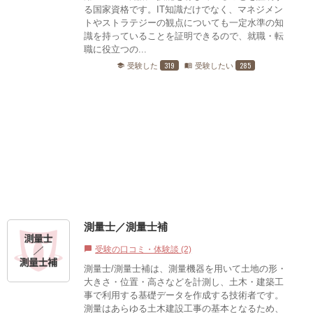
る国家資格です。IT知識だけでなく、マネジメン
トやストラテジーの観点についても一定水準の知
識を持っていることを証明できるので、就職・転
職に役立つの...
319
285
受験した
受験したい
school
menu_book
測量士／測量士補
受験の口コミ・体験談 (2)
chat_bubble
測量士/測量士補は、測量機器を用いて土地の形・
大きさ・位置・高さなどを計測し、土木・建築工
事で利用する基礎データを作成する技術者です。
測量はあらゆる土木建設工事の基本となるため、