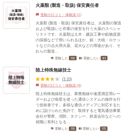
火薬類 (製造・取扱) 保安責任者
受験の口コミ・体験談 (1)
chat_bubble
火薬類 (製造・取扱) 保安責任者は、火薬類の製造
および取扱いと作業の保安を行う火薬のスペシャ
リストです。火薬類は土木・建設工事や鉱物資源
の採掘などで用いられるほか、銃・大砲・ロケッ
トなどの点火用火薬、花火などの用途があり、そ
れらの製造...
110
83
受験した
受験したい
school
menu_book
陸上特殊無線技士
(3.33)
受験の口コミ・体験談 (4)
chat_bubble
陸上特殊無線技士は、業務無線や速度測定用レー
ダーおよび衛星を使った通信システムの操作を行
う技術者です。多様な通信メディアに対応するた
めに設けられた免許で、取得すると電気通信事業
会社や警察、消防、タクシー、鉄道会社などへの
就職に有利となる...
116
115
受験した
受験したい
school
menu_book