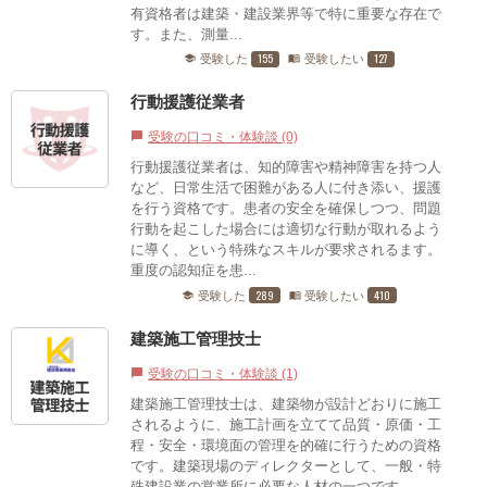
有資格者は建築・建設業界等で特に重要な存在で
す。また、測量...
155
127
受験した
受験したい
school
menu_book
行動援護従業者
受験の口コミ・体験談 (0)
chat_bubble
行動援護従業者は、知的障害や精神障害を持つ人
など、日常生活で困難がある人に付き添い、援護
を行う資格です。患者の安全を確保しつつ、問題
行動を起こした場合には適切な行動が取れるよう
に導く、という特殊なスキルが要求されるます。
重度の認知症を患...
289
410
受験した
受験したい
school
menu_book
建築施工管理技士
受験の口コミ・体験談 (1)
chat_bubble
建築施工管理技士は、建築物が設計どおりに施工
されるように、施工計画を立てて品質・原価・工
程・安全・環境面の管理を的確に行うための資格
です。建築現場のディレクターとして、一般・特
殊建設業の営業所に必要な人材の一つです。