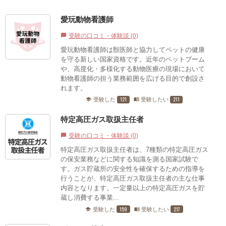
愛玩動物看護師
受験の口コミ・体験談 (0)
chat_bubble
愛玩動物看護師は獣医師と協力してペットの健康
を守る新しい国家資格です。近年のペットブーム
や、高度化・多様化する動物医療の現場において
動物看護師の担う業務範囲を広げる目的で創設さ
れます。
121
211
受験した
受験したい
school
menu_book
特定高圧ガス取扱主任者
受験の口コミ・体験談 (0)
chat_bubble
特定高圧ガス取扱主任者は、7種類の特定高圧ガス
の保安業務などに関する知識を測る国家試験で
す。ガス貯蔵所の安全性を確保するための指導を
行うことが、特定高圧ガス取扱主任者の主な仕事
内容となります。一定量以上の特定高圧ガスを貯
蔵し消費する事業...
159
217
受験した
受験したい
school
menu_book