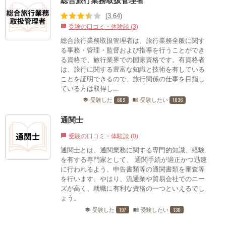
総合旅行業務取扱管理者
(3.64)
受験の口コミ・体験談 (3)
chat_bubble
総合旅行業務取扱管理者は、旅行業務全般に関す
る事務・管理・監督および指導を行うことができ
る資格で、旅行業界での国家資格です。有資格者
は、旅行に関する豊富な知識と技術を有している
ことを証明できるので、旅行関係の仕事を目指し
ている方は取得し...
609
1036
受験した
受験したい
school
menu_book
通関士
受験の口コミ・体験談 (0)
chat_bubble
通関士とは、通関業務に関する専門的知識、経験
を有する専門家として、 通関手続が適正かつ迅速
に行われるよう、申告書類等の通関書類を審査等
を行います。やはり、流通業や貿易会社でのニー
ズが高く、就職に有利な資格の一つといえるでし
ょう。
197
130
受験した
受験したい
school
menu_book