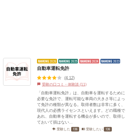
RANKING
2026
RANKING
2025
RANKING
2024
RANKING
2023
自動車運転免許
(4.12)
受験の口コミ・体験談 (11)
chat_bubble
「自動車運転免許」は、自動車を運転するために
必要な免許で、運転可能な車両の大きさ等によっ
て免許の種類が異なる。取得者数は非常に多く、
現代人の必携ライセンスといえます。どの職種で
あれ、自動車を運転する機会が多いので、取得し
ておいて損はない...
136
136
受験した
受験したい
school
menu_book