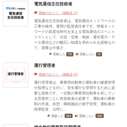
電気通信主任技術者
受験の口コミ・体験談 (1)
chat_bubble
電気通信主任技術者は、電気通信ネットワークの
工事や維持、運用の監督責任者です。情報ネット
ワークの高度化時代を支える電気通信のスペシャ
リストとして、伝送・交換・無線・通信電力・デ
ータ通信などの幅広い知識を求められる資格なの
で、需要は今後さ...
116
74
受験した
受験したい
school
menu_book
運行管理者
受験の口コミ・体験談 (0)
chat_bubble
運行管理者は、事業用自動車の運転者の健康管理
や指導などを行い、安全運行を管理するために必
要な資格です。一定数の事業用自動車を有してい
る営業所ごとに有資格者が必要で、運転者の乗務
割の作成、休憩・睡眠施設の保守管理、運転者の
指導監督、点呼に...
604
859
受験した
受験したい
school
menu_book