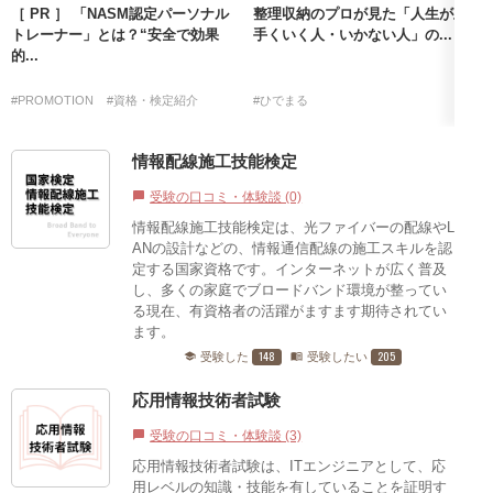
［ PR ］ 「NASM認定パーソナル
整理収納のプロが見た「人生が上
トレーナー」とは？“安全で効果
手くいく人・いかない人」の...
的...
#PROMOTION
#資格・検定紹介
#ひでまる
情報配線施工技能検定
受験の口コミ・体験談 (0)
chat_bubble
情報配線施工技能検定は、光ファイバーの配線やL
ANの設計などの、情報通信配線の施工スキルを認
定する国家資格です。インターネットが広く普及
し、多くの家庭でブロードバンド環境が整ってい
る現在、有資格者の活躍がますます期待されてい
ます。
148
205
受験した
受験したい
school
menu_book
応用情報技術者試験
受験の口コミ・体験談 (3)
chat_bubble
応用情報技術者試験は、ITエンジニアとして、応
用レベルの知識・技能を有していることを証明す