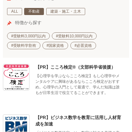
ALL
不動産
建築・施工・土木
特徴から探す
#受験料3,000円以内
#受験料10,000円以内
#受験料学割有
#国家資格
#必置資格
【PR】こころ検定®（文部科学省後援）
【心理学を学ぶならこころ検定】もし心理学やメ
ンタルケアに興味があるならこころ検定がおすす
め。心理学の入門として最適で、学んだ知識は誰
もが日常生活で役立てることができます。
【PR】ビジネス数学を教育に活用し人材育
成を加速