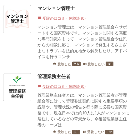
マンション管理士
受験の口コミ・体験談 (0)
chat_bubble
マンション管理士は、マンション管理組合をサポ
ートする国家資格です。マンションに関する高度
な専門知識をもって、マンション管理組合や住民
からの相談に応じ、マンションで発生するさまざ
まなトラブルを法的見地から解決したり、アドバ
イスを行うコンサ...
266
141
受験した
受験したい
school
menu_book
管理業務主任者
受験の口コミ・体験談 (0)
chat_bubble
管理業務主任者とは、マンション管理業者が管理
組合等に対して管理委託契約に関する重要事項の
説明や、管理状況の報告を行う際に必要な国家資
格です。現在日本では約10人に1人がマンションに
居住しているなどの背景から、今後管理業務主任
者のニーズは...
179
122
受験した
受験したい
school
menu_book