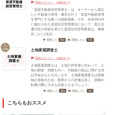
受験の口コミ・体験談 (7)
chat_bubble
「賃貸不動産経営管理士」は、オーナーから受託
した不動産の管理・運営を行う「賃貸不動産管理
を専門とする唯一の国家資格」です。令和3年6月
に施行された賃貸住宅管理業法において、国土交
通大臣の登録を受けた賃貸住宅管理業者は、事務
所ごとに1名以...
593
1131
受験した
受験したい
school
menu_book
土地家屋調査士
受験の口コミ・体験談 (1)
chat_bubble
土地家屋調査士は、土地の所有者に代わって、土
地の調査・測量を行い、不動産の表記に関する登
記手続きなどを行います。土地家屋調査士は業務
独占資格のため、業界からの評価は高く、就職や
転職の際に大きな武器となるでしょう。
283
191
受験した
受験したい
school
menu_book
こちらもおススメ