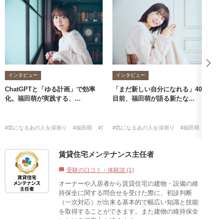
インタビュー
インタビュー
ChatGPTと「ゆる計画」で効率
「まだ新しい自分になれる」40歳
化。福田萌が実践する、...
目前、福田萌が語る新たな...
#気になるあの人を深堀り
#福田萌
#賃貸不動産経営管理士
#気になるあの人を深堀り
#福田萌
#賃
賃貸住宅メンテナンス主任者
受験の口コミ・体験談 (1)
chat_bubble
オーナーや入居者から賃貸住宅の建物・設備の維
持保全に関する問合せを受けた際に、初診判断
（一次対応）が出来る基本的で幅広い知識と技能
を取得することができます。また建物の維持保全