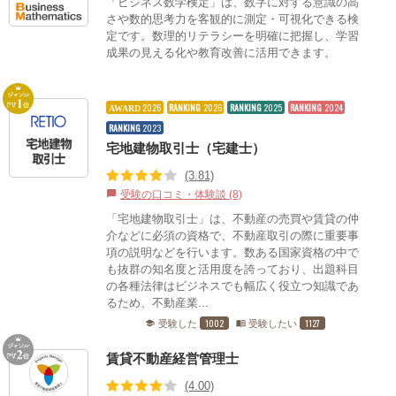
「ビジネス数学検定」は、数字に対する意識の高
さや数的思考力を客観的に測定・可視化できる検
定です。数理的リテラシーを明確に把握し、学習
成果の見える化や教育改善に活用できます。
2026
RANKING
2026
RANKING
2025
RANKING
2024
AWARD
RANKING
2023
宅地建物取引士（宅建士）
(3.81)
受験の口コミ・体験談 (8)
chat_bubble
「宅地建物取引士」は、不動産の売買や賃貸の仲
介などに必須の資格で、不動産取引の際に重要事
項の説明などを行います。数ある国家資格の中で
も抜群の知名度と活用度を誇っており、出題科目
の各種法律はビジネスでも幅広く役立つ知識であ
るため、不動産業...
1002
1127
受験した
受験したい
school
menu_book
賃貸不動産経営管理士
(4.00)