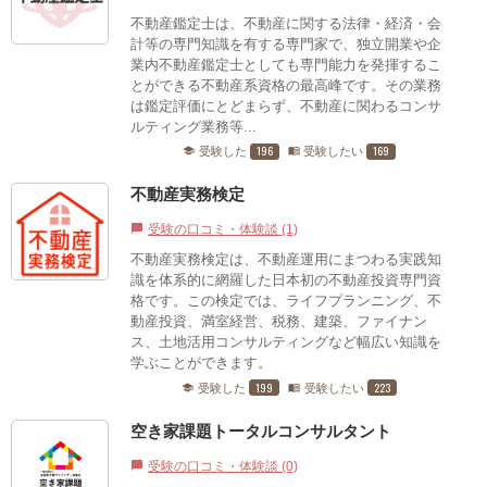
不動産鑑定士は、不動産に関する法律・経済・会
計等の専門知識を有する専門家で、独立開業や企
業内不動産鑑定士としても専門能力を発揮するこ
とができる不動産系資格の最高峰です。その業務
は鑑定評価にとどまらず、不動産に関わるコンサ
ルティング業務等...
196
169
受験した
受験したい
school
menu_book
不動産実務検定
受験の口コミ・体験談 (1)
chat_bubble
不動産実務検定は、不動産運用にまつわる実践知
識を体系的に網羅した日本初の不動産投資専門資
格です。この検定では、ライフプランニング、不
動産投資、満室経営、税務、建築、ファイナン
ス、土地活用コンサルティングなど幅広い知識を
学ぶことができます。
199
223
受験した
受験したい
school
menu_book
空き家課題トータルコンサルタント
受験の口コミ・体験談 (0)
chat_bubble