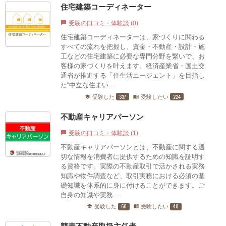
住宅建築コーディネーター
受験の口コミ・体験談 (0)
chat_bubble
住宅建築コーディネーターは、家づくりに関わる
すべての流れを把握し、資金・不動産・設計・施
工などの住宅建築に必要な専門分野を繋いで、お
客様の家づくりを叶えます。経済産業省・国土交
通省が推進する「住生活エージェント」を目指し
た“中立な住まい...
337
224
受験した
受験したい
school
menu_book
不動産キャリアパーソン
受験の口コミ・体験談 (1)
chat_bubble
不動産キャリアパーソンとは、不動産に関する適
切な情報を消費者に提供するための知識を証明す
る資格です。実際の不動産取引で活かされる実務
知識や物件調査など、取引実務における必須の基
礎知識を体系的に身に付けることができます。ご
自身の知識や実務...
60
40
受験した
受験したい
school
menu_book