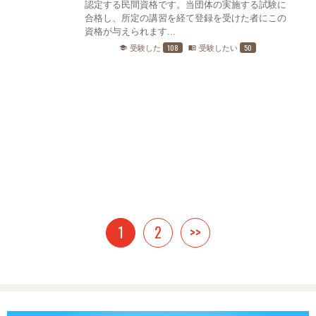
認定する民間資格です。当団体の実施する試験に
合格し、所定の講習を経て登録を受けた者にこの
資格が与えられます...
108
50
受験した
受験したい
school
menu_book
1
2
>>