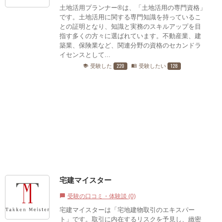
土地活用プランナー®は、「土地活用の専門資格」
です。土地活用に関する専門知識を持っているこ
との証明となり、知識と実務のスキルアップを目
指す多くの方々に選ばれています。不動産業、建
築業、保険業など、関連分野の資格のセカンドラ
イセンスとして...
220
128
受験した
受験したい
school
menu_book
宅建マイスター
受験の口コミ・体験談 (0)
chat_bubble
宅建マイスターは「宅地建物取引のエキスパー
ト」です。取引に内在するリスクを予見し、緻密