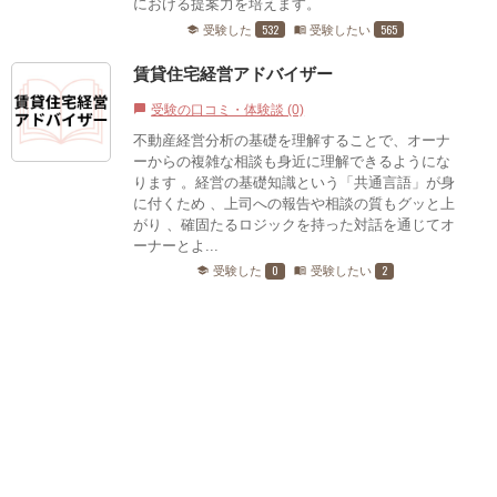
における提案力を培えます。
532
565
受験した
受験したい
school
menu_book
賃貸住宅経営アドバイザー
受験の口コミ・体験談 (0)
chat_bubble
不動産経営分析の基礎を理解することで、オーナ
ーからの複雑な相談も身近に理解できるようにな
ります 。経営の基礎知識という「共通言語」が身
に付くため 、上司への報告や相談の質もグッと上
がり 、確固たるロジックを持った対話を通じてオ
ーナーとよ...
0
2
受験した
受験したい
school
menu_book