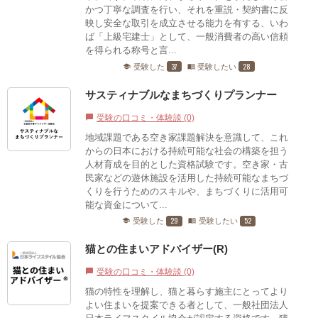
かつ丁寧な調査を行い、それを重説・契約書に反
映し安全な取引を成立させる能力を有する、いわ
ば「上級宅建士」として、一般消費者の高い信頼
を得られる称号と言...
37
28
受験した
受験したい
school
menu_book
サスティナブルなまちづくりプランナー
受験の口コミ・体験談 (0)
chat_bubble
地域課題である空き家課題解決を意識して、これ
からの日本における持続可能な社会の構築を担う
人材育成を目的とした資格試験です。空き家・古
民家などの遊休施設を活用した持続可能なまちづ
くりを行うためのスキルや、まちづくりに活用可
能な資金について...
29
52
受験した
受験したい
school
menu_book
猫との住まいアドバイザー(R)
受験の口コミ・体験談 (0)
chat_bubble
猫の特性を理解し、猫と暮らす施主にとってより
よい住まいを提案できる者として、一般社団法人