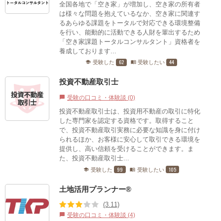
全国各地で「空き家」が増加し、空き家の所有者
は様々な問題を抱えているなか、空き家に関連す
るあらゆる課題をトータルで対応できる環境整備
を行い、能動的に活動できる人財を輩出するため
「空き家課題トータルコンサルタント」資格者を
養成しております...
62
44
受験した
受験したい
school
menu_book
投資不動産取引士
受験の口コミ・体験談 (0)
chat_bubble
投資不動産取引士は、投資用不動産の取引に特化
した専門家を認定する資格です。取得すること
で、投資不動産取引実務に必要な知識を身に付け
られるほか、お客様に安心して取引できる環境を
提供し、高い信頼を受けることができます。ま
た、投資不動産取引士...
99
105
受験した
受験したい
school
menu_book
土地活用プランナー®
(3.11)
受験の口コミ・体験談 (4)
chat_bubble