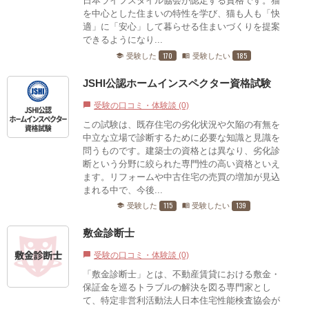
日本ライフスタイル協会が認定する資格です。猫
を中心とした住まいの特性を学び、猫も人も「快
適」に「安心」して暮らせる住まいづくりを提案
できるようになり...
170
185
受験した
受験したい
school
menu_book
JSHI公認ホームインスペクター資格試験
受験の口コミ・体験談 (0)
chat_bubble
この試験は、既存住宅の劣化状況や欠陥の有無を
中立な立場で診断するために必要な知識と見識を
問うものです。建築士の資格とは異なり、劣化診
断という分野に絞られた専門性の高い資格といえ
ます。リフォームや中古住宅の売買の増加が見込
まれる中で、今後...
115
139
受験した
受験したい
school
menu_book
敷金診断士
受験の口コミ・体験談 (0)
chat_bubble
「敷金診断士」とは、不動産賃貸における敷金・
保証金を巡るトラブルの解決を図る専門家とし
て、特定非営利活動法人日本住宅性能検査協会が