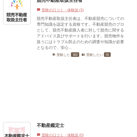
競売不動産取扱主任者
受験の口コミ・体験談 (3)
chat_bubble
競売不動産取扱主任者は、不動産競売についての
専門知識を認定する資格です。不動産競売のプロ
として、競売不動産購入者に対して競売に関する
アドバイス及びサポートを行います。競売物件を
扱うにはトラブル防止のための調査や知識が必要
となるので、安心...
182
70
受験した
受験したい
school
menu_book
不動産鑑定士
受験の口コミ・体験談 (0)
chat_bubble