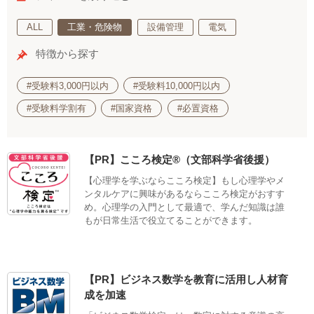
ALL
工業・危険物
設備管理
電気
特徴から探す
#受験料3,000円以内
#受験料10,000円以内
#受験料学割有
#国家資格
#必置資格
【PR】こころ検定®（文部科学省後援）
【心理学を学ぶならこころ検定】もし心理学やメ
ンタルケアに興味があるならこころ検定がおすす
め。心理学の入門として最適で、学んだ知識は誰
もが日常生活で役立てることができます。
【PR】ビジネス数学を教育に活用し人材育
成を加速