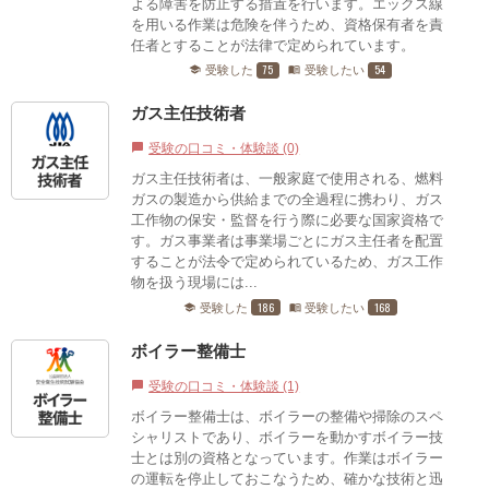
よる障害を防止する措置を行います。エックス線
を用いる作業は危険を伴うため、資格保有者を責
任者とすることが法律で定められています。
75
54
受験した
受験したい
school
menu_book
ガス主任技術者
受験の口コミ・体験談 (0)
chat_bubble
ガス主任技術者は、一般家庭で使用される、燃料
ガスの製造から供給までの全過程に携わり、ガス
工作物の保安・監督を行う際に必要な国家資格で
す。ガス事業者は事業場ごとにガス主任者を配置
することが法令で定められているため、ガス工作
物を扱う現場には...
186
168
受験した
受験したい
school
menu_book
ボイラー整備士
受験の口コミ・体験談 (1)
chat_bubble
ボイラー整備士は、ボイラーの整備や掃除のスペ
シャリストであり、ボイラーを動かすボイラー技
士とは別の資格となっています。作業はボイラー
の運転を停止しておこなうため、確かな技術と迅