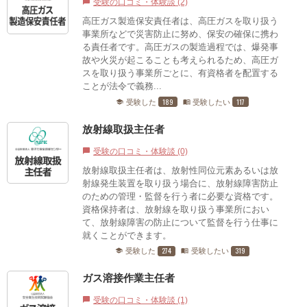
受験の口コミ・体験談 (2)
chat_bubble
高圧ガス製造保安責任者は、高圧ガスを取り扱う
事業所などで災害防止に努め、保安の確保に携わ
る責任者です。高圧ガスの製造過程では、爆発事
故や火災が起こることも考えられるため、高圧ガ
スを取り扱う事業所ごとに、有資格者を配置する
ことが法令で義務...
189
117
受験した
受験したい
school
menu_book
放射線取扱主任者
受験の口コミ・体験談 (0)
chat_bubble
放射線取扱主任者は、放射性同位元素あるいは放
射線発生装置を取り扱う場合に、放射線障害防止
のための管理・監督を行う者に必要な資格です。
資格保持者は、放射線を取り扱う事業所におい
て、放射線障害の防止について監督を行う仕事に
就くことができます。
274
319
受験した
受験したい
school
menu_book
ガス溶接作業主任者
受験の口コミ・体験談 (1)
chat_bubble