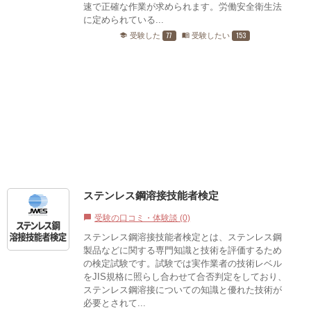
速で正確な作業が求められます。労働安全衛生法
に定められている...
77
153
受験した
受験したい
school
menu_book
ステンレス鋼溶接技能者検定
受験の口コミ・体験談 (0)
chat_bubble
ステンレス鋼溶接技能者検定とは、ステンレス鋼
製品などに関する専門知識と技術を評価するため
の検定試験です。試験では実作業者の技術レベル
をJIS規格に照らし合わせて合否判定をしており、
ステンレス鋼溶接についての知識と優れた技術が
必要とされて...