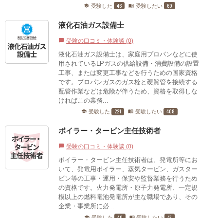
46
69
受験した
受験したい
school
menu_book
液化石油ガス設備士
受験の口コミ・体験談 (0)
chat_bubble
液化石油ガス設備士は、家庭用プロパンなどに使
用されているLPガスの供給設備・消費設備の設置
工事、または変更工事などを行うための国家資格
です。プロパンガスのガス栓と硬質管を接続する
配管作業などは危険が伴うため、資格を取得しな
ければこの業務...
221
408
受験した
受験したい
school
menu_book
ボイラー・タービン主任技術者
受験の口コミ・体験談 (0)
chat_bubble
ボイラー・タービン主任技術者は、発電所等にお
いて、発電用ボイラー、蒸気タービン、ガスター
ビン等の工事・運用・保安や監督業務を行うため
の資格です。火力発電所・原子力発電所、一定規
模以上の燃料電池発電所が主な職場であり、その
企業・事業所に必...
40
47
受験した
受験したい
school
menu_book