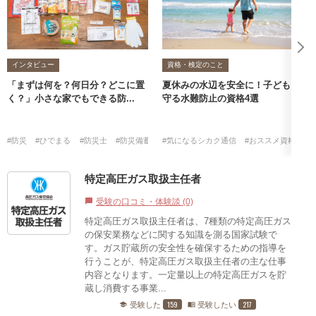
インタビュー
資格・検定のこと
「まずは何を？何日分？どこに置
夏休みの水辺を安全に！子どもを
く？」小さな家でもできる防...
守る水難防止の資格4選
#防災
#ひでまる
#防災士
#防災備蓄収納プランナー
#気になるシカク通信
#おススメ資格・検
特定高圧ガス取扱主任者
受験の口コミ・体験談 (0)
chat_bubble
特定高圧ガス取扱主任者は、7種類の特定高圧ガス
の保安業務などに関する知識を測る国家試験で
す。ガス貯蔵所の安全性を確保するための指導を
行うことが、特定高圧ガス取扱主任者の主な仕事
内容となります。一定量以上の特定高圧ガスを貯
蔵し消費する事業...
159
217
受験した
受験したい
school
menu_book