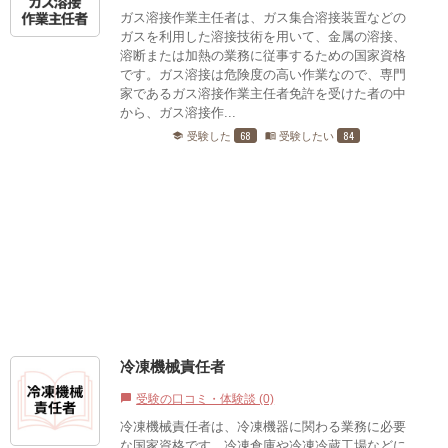
ガス溶接作業主任者は、ガス集合溶接装置などの
ガスを利用した溶接技術を用いて、金属の溶接、
溶断または加熱の業務に従事するための国家資格
です。ガス溶接は危険度の高い作業なので、専門
家であるガス溶接作業主任者免許を受けた者の中
から、ガス溶接作...
68
84
受験した
受験したい
school
menu_book
冷凍機械責任者
受験の口コミ・体験談 (0)
chat_bubble
冷凍機械責任者は、冷凍機器に関わる業務に必要
な国家資格です。冷凍倉庫や冷凍冷蔵工場などに