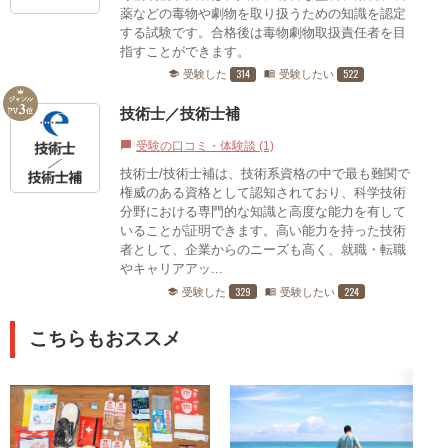
薬などの毒物や劇物を取り扱うための知識を認定
する試験です。合格後は毒物劇物取扱責任者を目
指すことができます。
314
522
受験した
受験したい
school
menu_book
技術士／技術士補
受験の口コミ・体験談 (1)
chat_bubble
技術士/技術士補は、技術系資格の中で最も難関で
権威のある資格として認知されており、科学技術
分野における専門的な知識と高度な能力を有して
いることが証明できます。高い能力を持った技術
者として、企業からのニーズも高く、就職・転職
やキャリアアッ...
329
224
受験した
受験したい
school
menu_book
こちらもおススメ