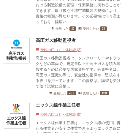
おける製造設備の管理・保安業務に携わることが
できます。取り扱う冷凍空調機器の規模により、
資格の種類が異なります。その必要性は年々高ま
っており、幅広い...
22
28
受験した
受験したい
school
menu_book
高圧ガス移動監視者
受験の口コミ・体験談 (2)
chat_bubble
高圧ガス移動監視者は、タンクローリーやトラッ
クなどの車両で、規定量以上の高圧ガスを積み運
搬するために必要な国家資格です。有資格者は、
高圧ガス運搬の際に、安全性の指揮や、監視をす
る役目を担っています。この資格は、講習を受け
て修了試験に合格...
488
1134
受験した
受験したい
school
menu_book
エックス線作業主任者
受験の口コミ・体験談 (0)
chat_bubble
エックス線作業主任者は、エックス線の使用に携
わる作業者が安全に作業できるようエックス線に