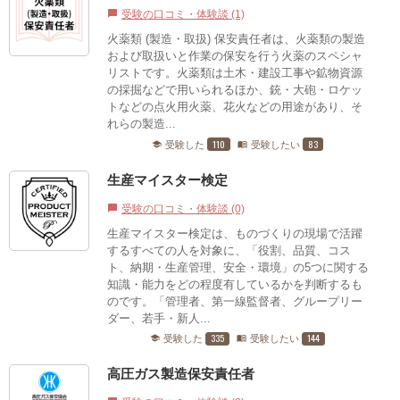
受験の口コミ・体験談 (1)
chat_bubble
火薬類 (製造・取扱) 保安責任者は、火薬類の製造
および取扱いと作業の保安を行う火薬のスペシャ
リストです。火薬類は土木・建設工事や鉱物資源
の採掘などで用いられるほか、銃・大砲・ロケッ
トなどの点火用火薬、花火などの用途があり、そ
れらの製造...
110
83
受験した
受験したい
school
menu_book
生産マイスター検定
受験の口コミ・体験談 (0)
chat_bubble
生産マイスター検定は、ものづくりの現場で活躍
するすべての人を対象に、「役割、品質、コス
ト、納期・生産管理、安全・環境」の5つに関する
知識・能力をどの程度有しているかを判断するも
のです。「管理者、第一線監督者、グループリー
ダー、若手・新人...
335
144
受験した
受験したい
school
menu_book
高圧ガス製造保安責任者