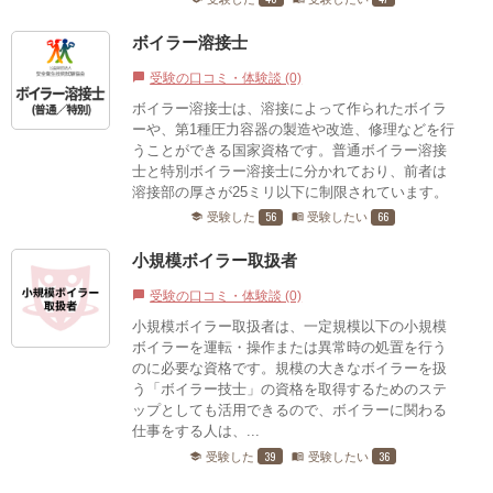
ボイラー溶接士
受験の口コミ・体験談 (0)
chat_bubble
ボイラー溶接士は、溶接によって作られたボイラ
ーや、第1種圧力容器の製造や改造、修理などを行
うことができる国家資格です。普通ボイラー溶接
士と特別ボイラー溶接士に分かれており、前者は
溶接部の厚さが25ミリ以下に制限されています。
56
66
受験した
受験したい
school
menu_book
小規模ボイラー取扱者
受験の口コミ・体験談 (0)
chat_bubble
小規模ボイラー取扱者は、一定規模以下の小規模
ボイラーを運転・操作または異常時の処置を行う
のに必要な資格です。規模の大きなボイラーを扱
う「ボイラー技士」の資格を取得するためのステ
ップとしても活用できるので、ボイラーに関わる
仕事をする人は、...
39
36
受験した
受験したい
school
menu_book