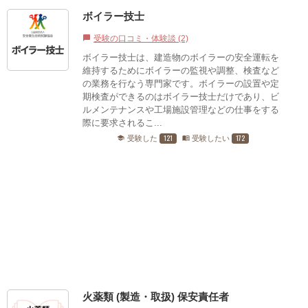
ボイラー技士
受験の口コミ・体験談 (2)
chat_bubble
ボイラー技士は、建造物のボイラーの安全運転を
維持するためにボイラーの監視や調整、検査など
の業務を行なう専門家です。ボイラーの設置や定
期検査ができるのはボイラー技士だけであり、ビ
ルメンテナンスや工場施設管理などの仕事をする
際に要求されるこ...
121
172
受験した
受験したい
school
menu_book
火薬類 (製造・取扱) 保安責任者