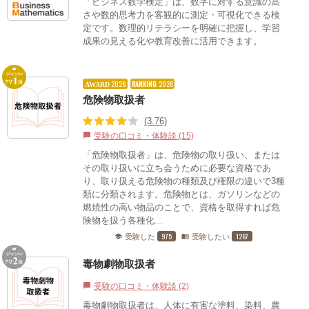
「ビジネス数学検定」は、数字に対する意識の高
さや数的思考力を客観的に測定・可視化できる検
定です。数理的リテラシーを明確に把握し、学習
成果の見える化や教育改善に活用できます。
2026
RANKING
2026
AWARD
危険物取扱者
(3.76)
受験の口コミ・体験談 (15)
chat_bubble
「危険物取扱者」は、危険物の取り扱い、または
その取り扱いに立ち会うために必要な資格であ
り、取り扱える危険物の種類及び権限の違いで3種
類に分類されます。危険物とは、ガソリンなどの
燃焼性の高い物品のことで、資格を取得すれば危
険物を扱う各種化...
975
1267
受験した
受験したい
school
menu_book
毒物劇物取扱者
受験の口コミ・体験談 (2)
chat_bubble
毒物劇物取扱者は、人体に有害な塗料、染料、農