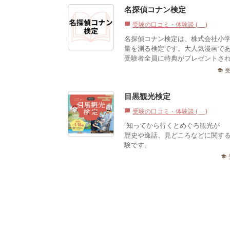
名探偵コナン検定
受験の口コミ・体験談 (0)
chat_bubble
名探偵コナン検定は、株式会社小学
量を測る検定です。大人気漫画で
受験者全員に特典がプレゼントされ
school
目黒観光検定
受験の口コミ・体験談 (0)
chat_bubble
”知ってから行くとめぐろ観光が1
歴史や逸話、見どころなどに関す
験です。
school