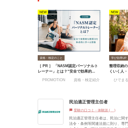
NEW
NEW
資格・検定のこと
学び効率UP
［ PR ］ 「NASM認定パーソナルト
整理収納の
レーナー」とは？“安全で効果的...
くいく人・
#PROMOTION
#資格・検定紹介
#ひでま
民泊適正管理主任者
受験の口コミ・体験談 (0)
chat_bubble
民泊適正管理主任者は、民泊に関
法令・条例等関連法規に則り、専