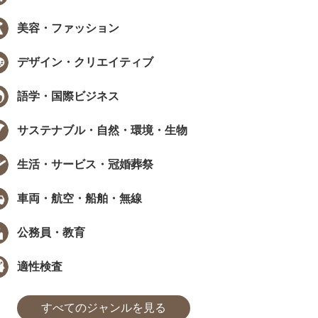
美容・ファッション
EW
NEW
デザイン・クリエイティブ
語学・国際ビジネス
サステナブル・自然・環境・生物
データで見る資格・検定
インタビュー
生活・サービス・冠婚葬祭
職で資格は武器になる？採用担当
［ PR ］ 時間が限られていても、学
405人に聞いた、資格...
び方は工夫できる。福田萌さんに学..
車両・航空・船舶・無線
た
まなびインサイト
#モチベーション
#採用担当者に聞いた
#アンケート
#勉強方法
#PROMOTION
#モチベーション
#気になるあの
#アンケ
公務員・教育
適性検査
すべてのジャンルを見る