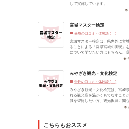
して実施しています。
school
宮城マスター検定
受験の口コミ・体験談 (0)
chat_bubble
宮城マスター検定は、県内外に宮
ることによる「富県宮城の実現」
について学びたい方はもちろん、我
school
みやざき観光・文化検定
受験の口コミ・体験談 (0)
chat_bubble
みやざき観光・文化検定は、宮崎
れる観光客を温かくもてなすこと
識を習得したい方、観光振興に関心
school
こちらもおススメ