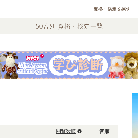
資格・検定を探す
50音別 資格・検定一覧
help
閲覧数順
50音順