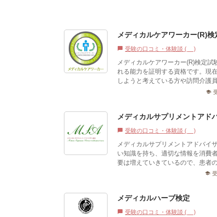
メディカルケアワーカー(R)検
受験の口コミ・体験談 (0)
chat_bubble
メディカルケアワーカー(R)検定
れる能力を証明する資格です。現
しようと考えている方や訪問介護員(
school
メディカルサプリメントアド
受験の口コミ・体験談 (0)
chat_bubble
メディカルサプリメントアドバイ
い知識を持ち、適切な情報を消費
要は増えていきているので、患者の
school
メディカルハーブ検定
受験の口コミ・体験談 (0)
chat_bubble