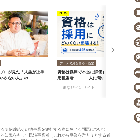
NEW
N
データで見る資格・検定
プロが見た「人生が上手
資格は採用で本当に評価される？採
転
いかない人」の...
用担当者405人に聞いた...
者
る
#まなびインサイト
#採用担当者に聞い
#
する契約締結その他事業を遂行する際に生じる問題について、
門的知識をもって民泊事業者（これから事業を営もうとする者