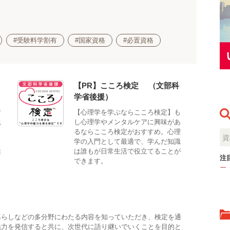
#受験料学割有
#国家資格
#必置資格
【PR】こころ検定®（文部科
学省後援）
対
【心理学を学ぶならこころ検定】も
観
し心理学やメンタルケアに興味があ
。
るならこころ検定がおすすめ。心理
、
学の入門として最適で、学んだ知識
活
は誰もが日常生活で役立てることが
注
できます。
ー
暮らしなどの多分野にわたる内容を知っていただき、検定を通
魅力を発信すると共に、次世代に語り継いでいくことを目的と