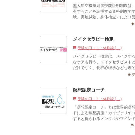
無人航空機操縦者技能証明制度は
有することを証明する資格制度です
験、実地試験、身体検査）により受
school
メイクセラピー検定
受験の口コミ・体験談 (2)
chat_bubble
メイクセラピー検定は、メイクす
なケアも行う、メイクセラピスト
だけでなく、化粧心理学など心理的
school
瞑想認定コーチ
受験の口コミ・体験談 (0)
chat_bubble
「瞑想認定コーチ」とは世界的瞑
ドによる瞑想講座「カイヴァリヤ
すると得られるメンタルやマイン
school