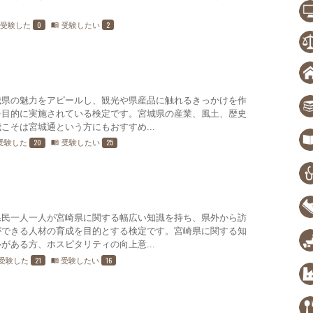
0
2
受験した
受験したい
menu_book
城県の魅力をアピールし、観光や県産品に触れるきっかけを作
を目的に実施されている検定です。宮城県の産業、風土、歴史
こそは宮城通という方にもおすすめ...
20
25
受験した
受験したい
menu_book
県民一人一人が宮崎県に関する幅広い知識を持ち、県外から訪
ができる人材の育成を目的とする検定です。宮崎県に関する知
がある方、ホスピタリティの向上意...
21
16
受験した
受験したい
menu_book