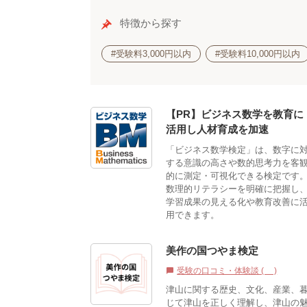
特徴から探す
#受験料3,000円以内
#受験料10,000円以内
【PR】ビジネス数学を教育に
活用し人材育成を加速
「ビジネス数学検定」は、数字に
する意識の高さや数的思考力を客
的に測定・可視化できる検定です
数理的リテラシーを明確に把握し
学習成果の見える化や教育改善に
用できます。
美作の国つやま検定
受験の口コミ・体験談 (0)
chat_bubble
津山に関する歴史、文化、産業、
じて津山を正しく理解し、津山の