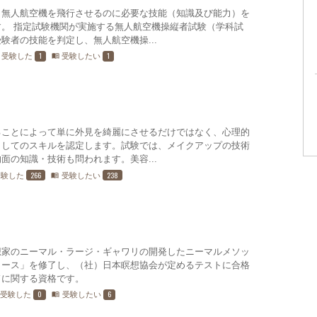
、無人航空機を飛行させるのに必要な技能（知識及び能力）を
。 指定試験機関が実施する無人航空機操縦者試験（学科試
験者の技能を判定し、無人航空機操...
1
1
受験した
受験したい
menu_book
ることによって単に外見を綺麗にさせるだけではなく、心理的
としてのスキルを認定します。試験では、メイクアップの技術
面の知識・技術も問われます。美容...
266
238
受験した
受験したい
menu_book
想家のニーマル・ラージ・ギャワリの開発したニーマルメソッ
コース」を修了し、（社）日本瞑想協会が定めるテストに合格
ドに関する資格です。
0
6
受験した
受験したい
menu_book