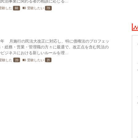
民泊事業に関わる者の相談に応じる...
60
79
受験した
受験したい
menu_book
年4月施行の民法大改正に対応し、特に債権法のプロフェッ
務・総務・営業・管理職の方々に最適で、改正点を含む民法の
ビジネスにおける新しいルールを理...
23
21
受験した
受験したい
menu_book