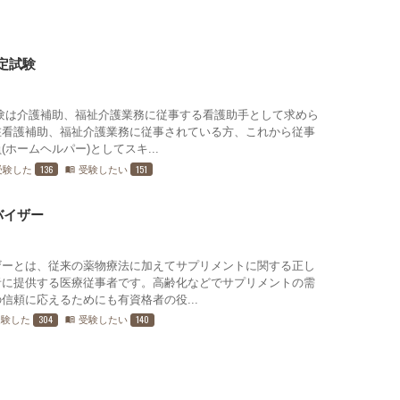
定試験
試験は介護補助、福祉介護業務に従事する看護助手として求めら
在看護補助、福祉介護業務に従事されている方、これから従事
ホームヘルパー)としてスキ...
136
151
受験した
受験したい
menu_book
バイザー
ザーとは、従来の薬物療法に加えてサプリメントに関する正し
者に提供する医療従事者です。高齢化などでサプリメントの需
信頼に応えるためにも有資格者の役...
304
140
受験した
受験したい
menu_book