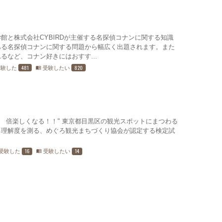
館と株式会社CYBIRDが主催する名探偵コナンに関する知識
ある名探偵コナンに関する問題から幅広く出題されます。また
るなど、コナン好きにはおすす...
481
820
受験した
受験したい
menu_book
0倍楽しくなる！！" 東京都目黒区の観光スポットにまつわる
る理解度を測る、めぐろ観光まちづくり協会が認定する検定試
16
14
受験した
受験したい
menu_book