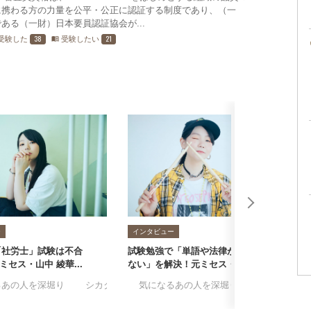
に携わる方の力量を公平・公正に認証する制度であり、（一
ある（一財）日本要員認証協会が...
38
21
受験した
受験したい
menu_book
ー
インタビュー
「社労士」試験は不合
試験勉強で「単語や法律が覚えられ
「
セス・山中 綾華...
ない」を解決！元ミセス・...
も
るあの人を深堀り
#山中綾華
#社労士
#シカクがキッカケ
#気になるあの人を深堀り
#山中綾華
#社労士
#山中綾華
#