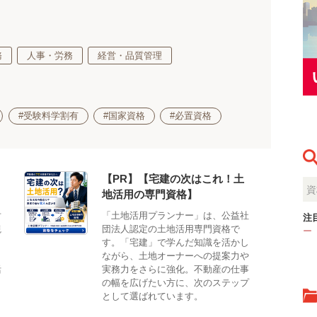
務
人事・労務
経営・品質管理
#受験料学割有
#国家資格
#必置資格
【PR】【宅建の次はこれ！土
地活用の専門資格】
対
「土地活用プランナー」は、公益社
注
観
団法人認定の土地活用専門資格で
ー
。
す。「宅建」で学んだ知識を活かし
、
ながら、土地オーナーへの提案力や
活
実務力をさらに強化。不動産の仕事
の幅を広げたい方に、次のステップ
として選ばれています。