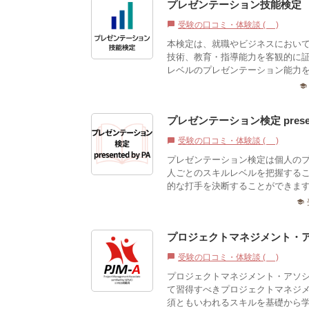
プレゼンテーション技能検定
受験の口コミ・体験談 (0)
chat_bubble
本検定は、就職やビジネスにおい
技術、教育・指導能力を客観的に
レベルのプレゼンテーション能力を
school
プレゼンテーション検定 present
受験の口コミ・体験談 (1)
chat_bubble
プレゼンテーション検定は個人の
人ごとのスキルレベルを把握する
的な打手を決断することができます
school
プロジェクトマネジメント・アソ
受験の口コミ・体験談 (2)
chat_bubble
プロジェクトマネジメント・アソ
て習得すべきプロジェクトマネジ
須ともいわれるスキルを基礎から学