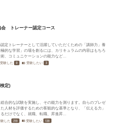
協会 トレーナー認定コース
の認定トレーナーとして活躍していただくための「講師力」養
積極的な学習」の場を創るには、カリキュラムの内容はもちろ
術、コミュニケーションの能力など...
0
3
受験した
受験したい
menu_book
検定)
る総合的な試験を実施し、その能力を測ります。自らのプレゼ
また人材を評価するための客観的な基準となり、「伝える力」
るだけでなく、就職、転職、昇進昇...
219
139
受験した
受験したい
menu_book