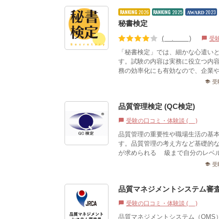
RANKING
2026
RANKING
2025
2023
AWARD
秘書検定
(4.17)
受
chat_bubble
「秘書検定」では、細かな心遣い
す。試験の内容は実務に役立つ内
務の効率化にも有効なので、企業
受
school
品質管理検定 (QC検定)
受験の口コミ・体験談 (2)
chat_bubble
品質管理の重要性や職場生活の基
す。品質管理の考え方など基礎的
が求められる1級まで自分のレベル
受
school
品質マネジメントシステム審
受験の口コミ・体験談 (0)
chat_bubble
品質マネジメントシステム（QMS