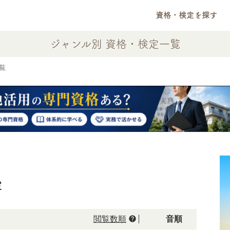
資格・検定を探す
ジャンル別 資格・検定一覧
覧
定
help
閲覧数順
50音順