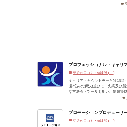
school
プロフェッショナル・キャリア
受験の口コミ・体験談 (0)
chat_bubble
キャリア・カウンセラーとは就職
援(悩みの解決)並びに、失業及び
な方法論・ツールを用い、情報提供
school
プロモーションプロデューサ
受験の口コミ・体験談 (0)
chat_bubble