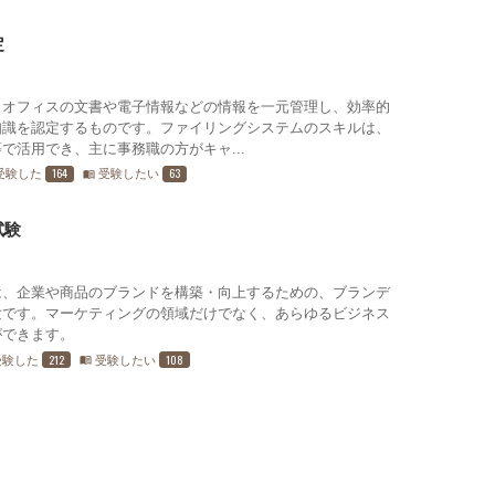
定
、オフィスの文書や電子情報などの情報を一元管理し、効率的
知識を認定するものです。ファイリングシステムのスキルは、
で活用でき、主に事務職の方がキャ...
164
63
受験した
受験したい
menu_book
試験
は、企業や商品のブランドを構築・向上するための、ブランデ
験です。マーケティングの領域だけでなく、あらゆるビジネス
ができます。
212
108
受験した
受験したい
menu_book