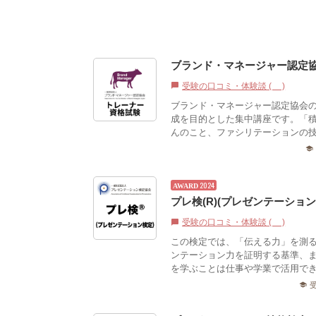
ブランド・マネージャー認定
受験の口コミ・体験談 (0)
chat_bubble
ブランド・マネージャー認定協会
成を目的とした集中講座です。「
んのこと、ファシリテーションの技
school
2024
AWARD
プレ検(R)(プレゼンテーション
受験の口コミ・体験談 (0)
chat_bubble
この検定では、「伝える力」を測
ンテーション力を証明する基準、
を学ぶことは仕事や学業で活用でき
school