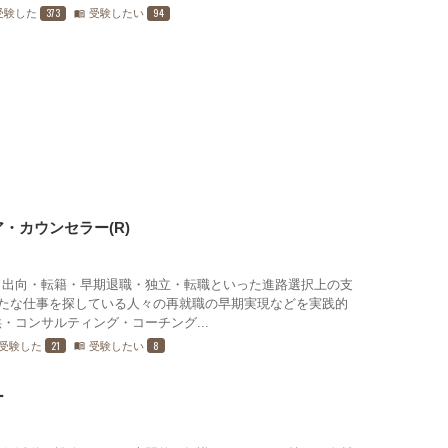
373
94
受験した
受験したい
menu_book
・カウンセラー(R)
・出向・転籍・早期退職・独立・転職といった進路選択上の支
新たな仕事を探している人々の再就職の早期実現などを実践的
・コンサルティング・コーチング...
21
8
受験した
受験したい
menu_book
ー