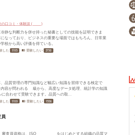
験の口コミ・体験談 (23)
と冷静な判断力を併せ持った秘書としての技能を証明できま
容になっており、ビジネスの重要な場面ではもちろん、日常業
や学校から高い評価を得ている。
1705
2750
験した
受験したい
menu_book
本、品質管理の専門知識など幅広い知識を習得できる検定で
な内容が問われる4級から、高度なデータ処理、統計学の知識
に合わせて受験できます。品質への取...
1709
1556
験した
受験したい
menu_book
査員
）審査員資格は、ISO 9001をはじめとする組織の品質マ