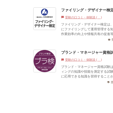
ファイリング・デザイナー検
受験の口コミ・体験談 (1)
chat_bubble
ファイリング・デザイナー検定は
にファイリングして運用管理する
作業効率の向上や情報共有の促進等
school
ブランド・マネージャー資格
受験の口コミ・体験談 (0)
chat_bubble
ブランド・マネージャー資格試験
ィングの知識や技能を測定する試
に応用できる知識を習得すること
school