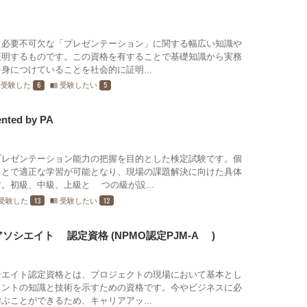
て必要不可欠な「プレゼンテーション」に関する幅広い知識や
証明するものです。この資格を有することで基礎知識から実務
身につけていることを社会的に証明...
6
5
受験した
受験したい
menu_book
ed by PA
プレゼンテーション能力の把握を目的とした検定試験です。個
ことで適正な学習が可能となり、現場の課題解決に向けた具体
。初級、中級、上級と3つの級が設...
13
12
受験した
受験したい
menu_book
シエイト™認定資格 (NPMO認定PJM-A™)
シエイト認定資格とは、プロジェクトの現場において基本とし
メントの知識と技術を示すための資格です。今やビジネスに必
ぶことができるため、キャリアアッ...