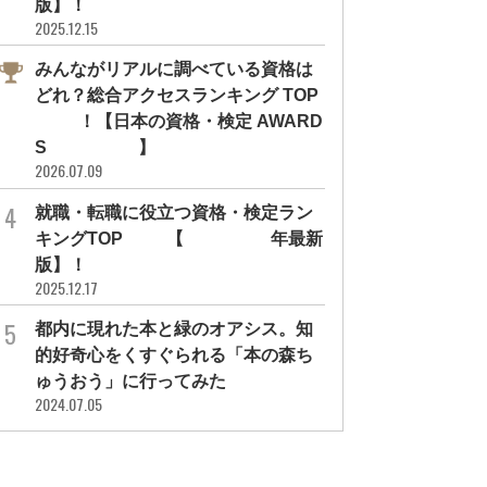
版】！
2025.12.15
みんながリアルに調べている資格は
どれ？総合アクセスランキング TOP
10！【日本の資格・検定 AWARD
S 2026】
2026.07.09
就職・転職に役立つ資格・検定ラン
キングTOP30【2026年最新
版】！
2025.12.17
都内に現れた本と緑のオアシス。知
的好奇心をくすぐられる「本の森ち
インタビュー
資格・検定のこと
ゅうおう」に行ってみた
座学だけでは受からなかったか
取得すればきっと差がつく！マーケ
2024.07.05
」。山中綾華の社労士試験...
ティング職のリスキリング...
気になるあの人を深堀り
#社労士
#山中綾華
#連載・はやしかく
#社労士
#ビジネス