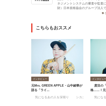
ネジメントシステムの審査や監査
財）日本規格協会のグループ法人で
school
こちらもおススメ
インタビュー
インタビュ
元Mrs. GREEN APPLE・山中綾華が
1度目の
語る「ライ...
格……！元ミ
#気になるあの人を深堀り
#シカクがキッカケ
#気にな