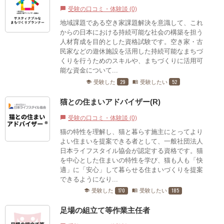
受験の口コミ・体験談 (0)
chat_bubble
地域課題である空き家課題解決を意識して、これ
からの日本における持続可能な社会の構築を担う
人材育成を目的とした資格試験です。空き家・古
民家などの遊休施設を活用した持続可能なまちづ
くりを行うためのスキルや、まちづくりに活用可
能な資金について...
29
52
受験した
受験したい
school
menu_book
猫との住まいアドバイザー(R)
受験の口コミ・体験談 (0)
chat_bubble
猫の特性を理解し、猫と暮らす施主にとってより
よい住まいを提案できる者として、一般社団法人
日本ライフスタイル協会が認定する資格です。猫
を中心とした住まいの特性を学び、猫も人も「快
適」に「安心」して暮らせる住まいづくりを提案
できるようになり...
170
185
受験した
受験したい
school
menu_book
足場の組立て等作業主任者