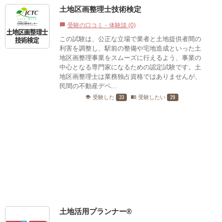
土地区画整理士技術検定
受験の口コミ・体験談 (0)
chat_bubble
この試験は、公正な立場で業者と土地提供者間の
利害を調整し、駅前の整備や宅地造成といった土
地区画整理事業をスムーズに行えるよう、事業の
中心となる専門家になるための認定試験です。土
地区画整理士は業務独占資格ではありませんが、
民間の不動産デベ...
33
29
受験した
受験したい
school
menu_book
土地活用プランナー®