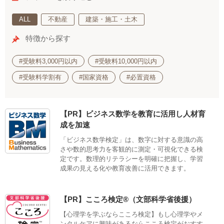
ALL
不動産
建築・施工・土木
特徴から探す
#受験料3,000円以内
#受験料10,000円以内
#受験料学割有
#国家資格
#必置資格
【PR】ビジネス数学を教育に活用し人材育
成を加速
「ビジネス数学検定」は、数字に対する意識の高
さや数的思考力を客観的に測定・可視化できる検
定です。数理的リテラシーを明確に把握し、学習
成果の見える化や教育改善に活用できます。
【PR】こころ検定®（文部科学省後援）
【心理学を学ぶならこころ検定】もし心理学やメ
ンタルケアに興味があるならこころ検定がおすす