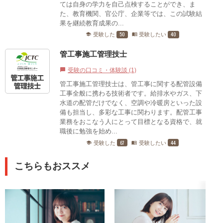
ては自身の学力を自己点検することができ、ま
た、教育機関、官公庁、企業等では、この試験結
果を継続教育成果の...
50
40
受験した
受験したい
school
menu_book
管工事施工管理技士
受験の口コミ・体験談 (1)
chat_bubble
管工事施工管理技士は、管工事に関する配管設備
工事全般に携わる技術者です。給排水やガス、下
水道の配管だけでなく、空調や冷暖房といった設
備も担当し、多彩な工事に関わります。配管工事
業務をおこなう人にとって目標となる資格で、就
職後に勉強を始め...
67
44
受験した
受験したい
school
menu_book
こちらもおススメ