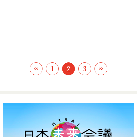
<<
1
2
3
>>