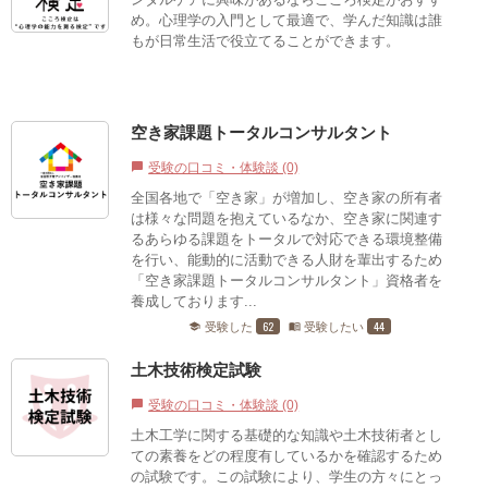
め。心理学の入門として最適で、学んだ知識は誰
もが日常生活で役立てることができます。
空き家課題トータルコンサルタント
受験の口コミ・体験談 (0)
chat_bubble
全国各地で「空き家」が増加し、空き家の所有者
は様々な問題を抱えているなか、空き家に関連す
るあらゆる課題をトータルで対応できる環境整備
を行い、能動的に活動できる人財を輩出するため
「空き家課題トータルコンサルタント」資格者を
養成しております...
62
44
受験した
受験したい
school
menu_book
土木技術検定試験
受験の口コミ・体験談 (0)
chat_bubble
土木工学に関する基礎的な知識や土木技術者とし
ての素養をどの程度有しているかを確認するため
の試験です。この試験により、学生の方々にとっ