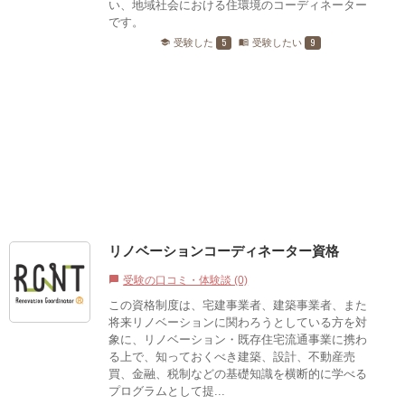
い、地域社会における住環境のコーディネーター
です。
5
9
受験した
受験したい
school
menu_book
リノベーションコーディネーター資格
受験の口コミ・体験談 (0)
chat_bubble
この資格制度は、宅建事業者、建築事業者、また
将来リノベーションに関わろうとしている方を対
象に、リノベーション・既存住宅流通事業に携わ
る上で、知っておくべき建築、設計、不動産売
買、金融、税制などの基礎知識を横断的に学べる
プログラムとして提...