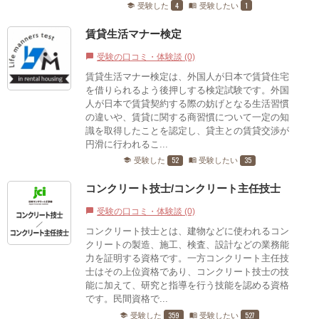
4
1
受験した
受験したい
school
menu_book
賃貸生活マナー検定
受験の口コミ・体験談 (0)
chat_bubble
賃貸生活マナー検定は、外国人が日本で賃貸住宅
を借りられるよう後押しする検定試験です。外国
人が日本で賃貸契約する際の妨げとなる生活習慣
の違いや、賃貸に関する商習慣について一定の知
識を取得したことを認定し、貸主との賃貸交渉が
円滑に行われるこ...
52
35
受験した
受験したい
school
menu_book
コンクリート技士/コンクリート主任技士
受験の口コミ・体験談 (0)
chat_bubble
コンクリート技士とは、建物などに使われるコン
クリートの製造、施工、検査、設計などの業務能
力を証明する資格です。一方コンクリート主任技
士はその上位資格であり、コンクリート技士の技
能に加えて、研究と指導を行う技能を認める資格
です。民間資格で...
359
527
受験した
受験したい
school
menu_book