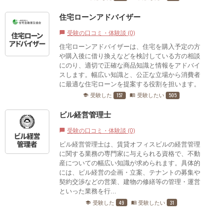
住宅ローンアドバイザー
受験の口コミ・体験談 (0)
chat_bubble
住宅ローンアドバイザーは、住宅を購入予定の方
や購入後に借り換えなどを検討している方の相談
にのり、適切で正確な商品知識と情報をアドバイ
スします。幅広い知識と、公正な立場から消費者
に最適な住宅ローンを提案する役割を担います。
157
505
受験した
受験したい
school
menu_book
ビル経営管理士
受験の口コミ・体験談 (0)
chat_bubble
ビル経営管理士は、賃貸オフィスビルの経営管理
に関する業務の専門家に与えられる資格で、不動
産についての幅広い知識が求められます。具体的
には、ビル経営の企画・立案、テナントの募集や
契約交渉などの営業、建物の修繕等の管理・運営
といった業務を行...
49
31
受験した
受験したい
school
menu_book