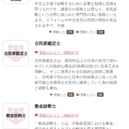
中立な立場で診断するために必要な知識と見識を
問うものです。建築士の資格とは異なり、劣化診
断という分野に絞られた専門性の高い資格といえ
ます。リフォームや中古住宅の売買の増加が見込
まれる中で、今後...
115
139
受験した
受験したい
school
menu_book
古民家鑑定士
受験の口コミ・体験談 (0)
chat_bubble
古民家鑑定士は、築50年以上の日本の住宅で使わ
れていた伝統的な構法(伝統構法)並びに在来工法を
理解し、そこに使用される伝統的な資材に精通
し、古民家で培われた日本の気候風土に合った持
続可能な住環境を次世代に継承していく為の知識
と経験を兼ね...
86
86
受験した
受験したい
school
menu_book
敷金診断士
受験の口コミ・体験談 (0)
chat_bubble
「敷金診断士」とは、不動産賃貸における敷金・
保証金を巡るトラブルの解決を図る専門家とし