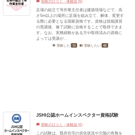
受験の口コミ・体験談 (0)
chat_bubble
足場の組立て等作業主任者は建築現場などで、高
さ5m以上の場所に足場を組み立て、解体、変更す
る際に必要となる国家資格です。資格は技能講習
の受講後、修了試験に合格することで取得できま
す。なお、実務経験がある方や取得済みの資格に
よっては受講が...
13
45
受験した
受験したい
school
menu_book
JSHI公認ホームインスペクター資格試験
受験の口コミ・体験談 (0)
chat_bubble
この試験は、既存住宅の劣化状況や欠陥の有無を