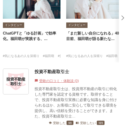
インタビュー
インタビュー
ChatGPTと「ゆる計画」で効率
「まだ新しい自分になれる」40歳
化。福田萌が実践する、...
目前、福田萌が語る新たな...
#気になるあの人を深堀り
#福田萌
#賃貸不動産経営管理士
#気になるあの人を深堀り
#福田萌
#賃
投資不動産取引士
受験の口コミ・体験談 (0)
chat_bubble
投資不動産取引士は、投資用不動産の取引に特化
した専門家を認定する資格です。取得すること
で、投資不動産取引実務に必要な知識を身に付け
られるほか、お客様に安心して取引できる環境を
提供し、高い信頼を受けることができます。ま
た、投資不動産取引士...
99
105
受験した
受験したい
school
menu_book