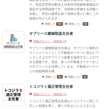
て、特定非営利活動法人日本住宅性能検査協会が
認定する民間資格です。当団体の実施する試験に
合格し、所定の講習を経て登録を受けた者にこの
資格が与えられます...
108
50
受験した
受験したい
school
menu_book
サブリース建物取扱主任者
受験の口コミ・体験談 (0)
chat_bubble
サブリース建物取扱主任者は、サブリース契約の
スペシャリストとして不動産オーナーに安心とワ
ンランク上のサブリース提案を提供することので
きる資格です。現在、多くの不動産オーナーがこ
のサブリースを活用しています。不動産オーナー
との信頼関係を構...
80
42
受験した
受験したい
school
menu_book
トコジラミ適正管理主任者
受験の口コミ・体験談 (0)
chat_bubble
トコジラミ適正管理主任者はトコジラミに対して
正しい知識を有し、個々の住まいにとどまらな