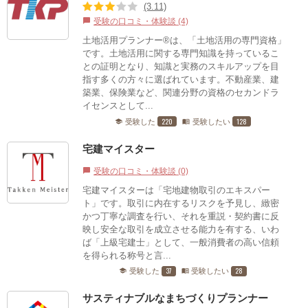
(3.11)
受験の口コミ・体験談 (4)
chat_bubble
土地活用プランナー®は、「土地活用の専門資格」
です。土地活用に関する専門知識を持っているこ
との証明となり、知識と実務のスキルアップを目
指す多くの方々に選ばれています。不動産業、建
築業、保険業など、関連分野の資格のセカンドラ
イセンスとして...
220
128
受験した
受験したい
school
menu_book
宅建マイスター
受験の口コミ・体験談 (0)
chat_bubble
宅建マイスターは「宅地建物取引のエキスパー
ト」です。取引に内在するリスクを予見し、緻密
かつ丁寧な調査を行い、それを重説・契約書に反
映し安全な取引を成立させる能力を有する、いわ
ば「上級宅建士」として、一般消費者の高い信頼
を得られる称号と言...
37
28
受験した
受験したい
school
menu_book
サスティナブルなまちづくりプランナー