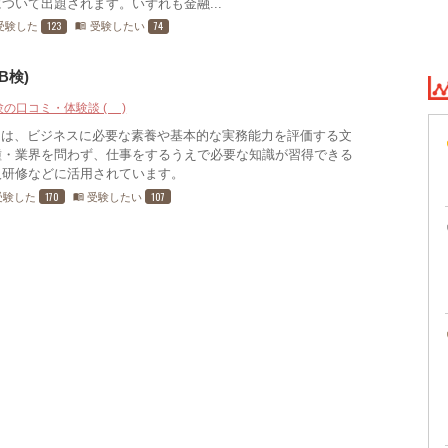
ついて出題されます。いずれも金融...
123
74
受験した
受験したい
menu_book
B検)
験の口コミ・体験談 (4)
検) は、ビジネスに必要な素養や基本的な実務能力を評価する文
種・業界を問わず、仕事をするうえで必要な知識が習得できる
人研修などに活用されています。
170
107
受験した
受験したい
menu_book