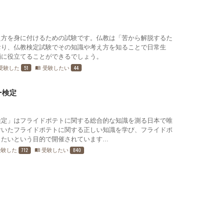
え方を身に付けるための試験です。仏教は「苦から解脱するた
おり、仏教検定試験でその知識や考え方を知ることで日常生
消に役立てることができるでしょう。
51
44
受験した
受験したい
menu_book
ー検定
検定」はフライドポテトに関する総合的な知識を測る日本で唯
付いたフライドポテトに関する正しい知識を学び、フライドポ
たいという目的で開催されています...
712
840
受験した
受験したい
menu_book