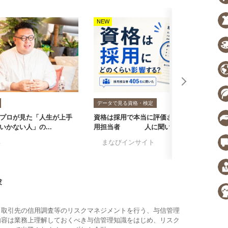
NEW
N
データで見る資格・検定
プロが見た「人生が上手
資格は採用で本当に評価される？採
転
いかない人」の...
用担当者405人に聞いた...
者
る
#まなびインサイト
#採用担当者に聞い
#
験
、取引先の信用調査等のリスクマネジメントを行う、与信管理
内容は業務上理解しておくべき与信管理知識をはじめ、リスク