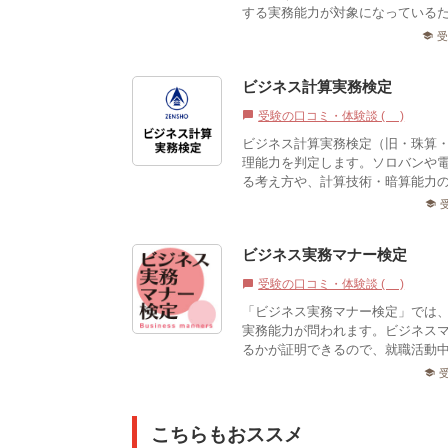
する実務能力が対象になっているた
school
ビジネス計算実務検定
受験の口コミ・体験談 (1)
chat_bubble
ビジネス計算実務検定（旧・珠算
理能力を判定します。ソロバンや
る考え方や、計算技術・暗算能力の
school
ビジネス実務マナー検定
受験の口コミ・体験談 (0)
chat_bubble
「ビジネス実務マナー検定」では
実務能力が問われます。ビジネス
るかが証明できるので、就職活動中
school
こちらもおススメ