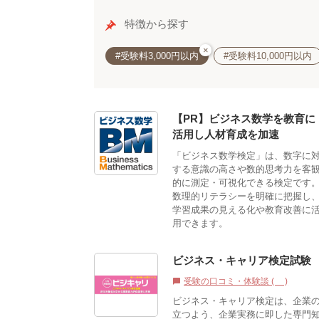
特徴から探す
×
#受験料3,000円以内
#受験料10,000円以内
【PR】ビジネス数学を教育に
活用し人材育成を加速
「ビジネス数学検定」は、数字に
する意識の高さや数的思考力を客
的に測定・可視化できる検定です
数理的リテラシーを明確に把握し
学習成果の見える化や教育改善に
用できます。
ビジネス・キャリア検定試験
受験の口コミ・体験談 (0)
chat_bubble
ビジネス・キャリア検定は、企業
立つよう、企業実務に即した専門