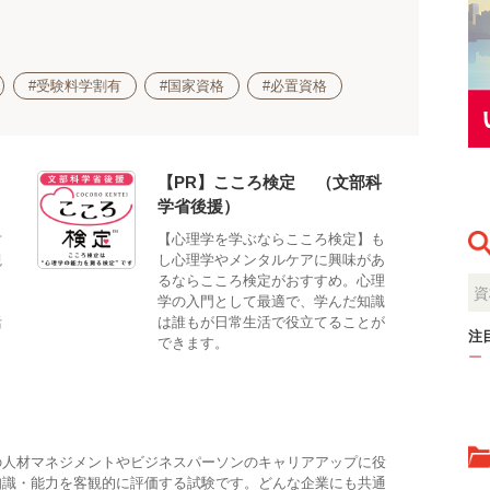
#受験料学割有
#国家資格
#必置資格
【PR】こころ検定®（文部科
学省後援）
対
【心理学を学ぶならこころ検定】も
観
し心理学やメンタルケアに興味があ
。
るならこころ検定がおすすめ。心理
、
学の入門として最適で、学んだ知識
活
は誰もが日常生活で役立てることが
注
できます。
ー
の人材マネジメントやビジネスパーソンのキャリアアップに役
知識・能力を客観的に評価する試験です。どんな企業にも共通