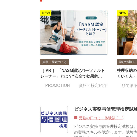
NEW
NEW
資格・検定のこと
学び効率UP
［ PR ］ 「NASM認定パーソナルト
整理収納の
レーナー」とは？“安全で効果的...
くいく人・
#PROMOTION
#資格・検定紹介
#ひでま
ビジネス実務与信管理検定試
受験の口コミ・体験談 (2)
chat_bubble
ビジネス実務与信管理検定試験は
の実務スキルを認定します。試験