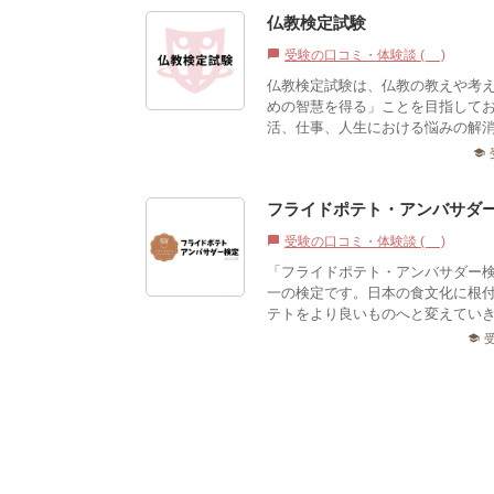
仏教検定試験
受験の口コミ・体験談 (0)
chat_bubble
仏教検定試験は、仏教の教えや考
めの智慧を得る」ことを目指して
活、仕事、人生における悩みの解
school
フライドポテト・アンバサダ
受験の口コミ・体験談 (2)
chat_bubble
「フライドポテト・アンバサダー
一の検定です。日本の食文化に根
テトをより良いものへと変えていき
school