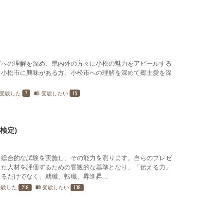
市への理解を深め、県内外の方々に小松の魅力をアピールする
。小松市に興味がある方、小松市への理解を深めて郷土愛を深
7
15
受験した
受験したい
menu_book
検定)
る総合的な試験を実施し、その能力を測ります。自らのプレゼ
また人材を評価するための客観的な基準となり、「伝える力」
るだけでなく、就職、転職、昇進昇...
219
139
受験した
受験したい
menu_book