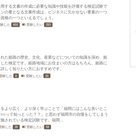
使用する文書の作成に必要な知識や技能を評価する検定試験で
ョンの要となる文書作成は、ビジネスに欠かせない要素の一つ
い資格の一つといえるでしょう。
406
285
受験した
受験したい
menu_book
まれた姫路の歴史、文化、産業などについての知識を深め、姫
とした検定です。姫路地域にお住まいの方はもちろん、姫路に
と詳しく知りたい方におすすめです。
8
20
受験した
受験したい
menu_book
々をより広く、より深く学ぶことで「福岡にはこんな良いとこ
○○って知っとった？？」と思わず福岡市の自慢をしてしまう
施されている検定試験です。福岡...
39
59
受験した
受験したい
menu_book