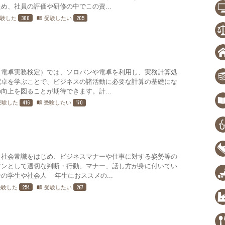
め、社員の評価や研修の中でこの資...
300
205
受験した
受験したい
menu_book
・電卓実務検定）では、ソロバンや電卓を利用し、実務計算処
電卓を学ぶことで、ビジネスの諸活動に必要な計算の基礎にな
向上を図ることが期待できます。計...
416
170
受験した
受験したい
menu_book
、社会常識をはじめ、ビジネスマナーや仕事に対する姿勢等の
マンとして適切な判断・行動、マナー、話し方が身に付いてい
の学生や社会人1年生におススメの...
254
267
受験した
受験したい
menu_book