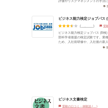
評価やリスクマネジメントの手法に
school
ビジネス能力検定ジョブパス (
(3.67)
受
chat_bubble
ビジネス能力検定ジョブパス (B
部科学省後援の検定試験です。業
ため、入社前研修や、入社後の新
school
ビジネス文書検定
受験の口コミ・体験談 (1)
chat_bubble