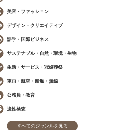
美容・ファッション
EW
NEW
デザイン・クリエイティブ
語学・国際ビジネス
サステナブル・自然・環境・生物
データで見る資格・検定
インタビュー
生活・サービス・冠婚葬祭
職で資格は武器になる？採用担当
［ PR ］ 時間が限られていても、学
405人に聞いた、資格...
び方は工夫できる。福田萌さんに学..
車両・航空・船舶・無線
た
まなびインサイト
#モチベーション
#採用担当者に聞いた
#アンケート
#勉強方法
#PROMOTION
#モチベーション
#気になるあの
#アンケ
公務員・教育
適性検査
すべてのジャンルを見る