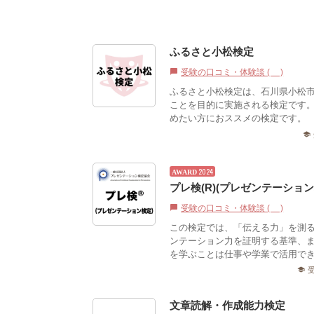
ふるさと小松検定
受験の口コミ・体験談 (0)
chat_bubble
ふるさと小松検定は、石川県小松
ことを目的に実施される検定です
めたい方におススメの検定です。
school
2024
AWARD
プレ検(R)(プレゼンテーション
受験の口コミ・体験談 (0)
chat_bubble
この検定では、「伝える力」を測
ンテーション力を証明する基準、
を学ぶことは仕事や学業で活用でき
school
文章読解・作成能力検定