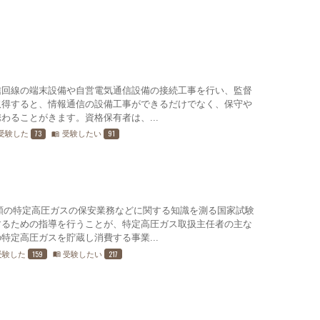
信回線の端末設備や自営電気通信設備の接続工事を行い、監督
取得すると、情報通信の設備工事ができるだけでなく、保守や
わることがきます。資格保有者は、...
73
91
受験した
受験したい
menu_book
類の特定高圧ガスの保安業務などに関する知識を測る国家試験
するための指導を行うことが、特定高圧ガス取扱主任者の主な
特定高圧ガスを貯蔵し消費する事業...
159
217
受験した
受験したい
menu_book