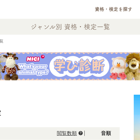
資格・検定を探す
ジャンル別 資格・検定一覧
覧
定
help
閲覧数順
50音順