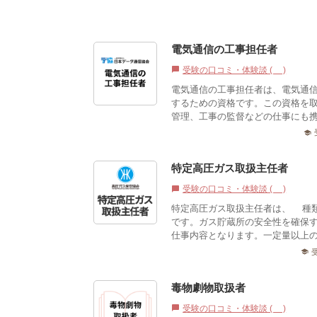
電気通信の工事担任者
受験の口コミ・体験談 (1)
chat_bubble
電気通信の工事担任者は、電気通
するための資格です。この資格を
管理、工事の監督などの仕事にも携
school
特定高圧ガス取扱主任者
受験の口コミ・体験談 (0)
chat_bubble
特定高圧ガス取扱主任者は、7種
です。ガス貯蔵所の安全性を確保
仕事内容となります。一定量以上の
school
毒物劇物取扱者
受験の口コミ・体験談 (2)
chat_bubble