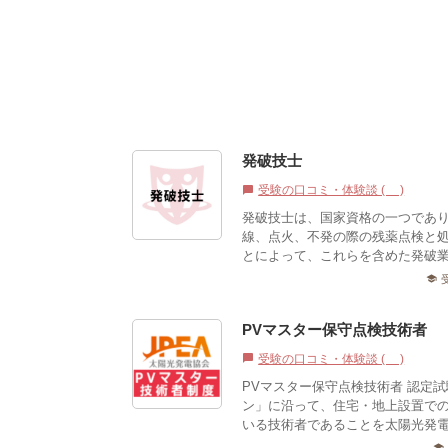
発破技士
受験の口コミ・体験談 (0)
chat_bubble
発破技士は、国家資格の一つであ
線、点火、不発の際の残薬点検と
とによって、これらを含めた発破業
school
PVマスター保守点検技術者
受験の口コミ・体験談 (0)
chat_bubble
PVマスター保守点検技術者 認定
ン」に沿って、住宅・地上設置で
いる技術者であることを太陽光発電
school