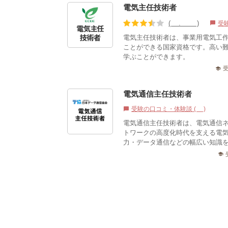
電気主任技術者
(3.67)
受
chat_bubble
電気主任技術者は、事業用電気工
ことができる国家資格です。高い
学ぶことができます。
school
電気通信主任技術者
受験の口コミ・体験談 (1)
chat_bubble
電気通信主任技術者は、電気通信
トワークの高度化時代を支える電
力・データ通信などの幅広い知識を
school