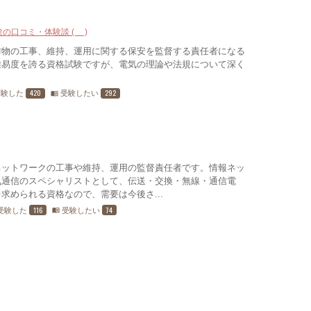
験の口コミ・体験談 (3)
作物の工事、維持、運用に関する保安を監督する責任者になる
難易度を誇る資格試験ですが、電気の理論や法規について深く
420
292
受験した
受験したい
menu_book
ネットワークの工事や維持、運用の監督責任者です。情報ネッ
気通信のスペシャリストとして、伝送・交換・無線・通信電
求められる資格なので、需要は今後さ...
116
74
受験した
受験したい
menu_book