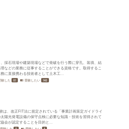
り、採石現場や建築現場などで発破を行う際に穿孔、装填、結
処理などの業務に従事することができる資格です。取得するこ
務に直接携わる技術者として土木工...
81
140
受験した
受験したい
menu_book
試験は、改正FIT法に規定されている「事業計画策定ガイドライ
の太陽光発電設備の保守点検に必要な知識・技術を習得されて
協会が認定することを目的と...
0
4
受験した
受験したい
menu_book