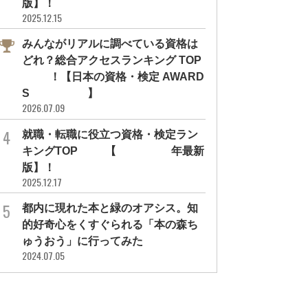
版】！
2025.12.15
みんながリアルに調べている資格は
どれ？総合アクセスランキング TOP
10！【日本の資格・検定 AWARD
S 2026】
2026.07.09
就職・転職に役立つ資格・検定ラン
キングTOP30【2026年最新
版】！
2025.12.17
都内に現れた本と緑のオアシス。知
資格・検定のこと
資格・検定のこと
的好奇心をくすぐられる「本の森ち
パス＆G検定取得で解決能力アッ
工場勤務からエンジニアへ転身！人
ゅうおう」に行ってみた
！人事部で重宝される存...
生を変えたG検定＆E資格...
2024.07.05
モチベーション
#勉強方法
#企業活用事例
#モチベーション
#潜入！となりのカンパ
#勉強方法