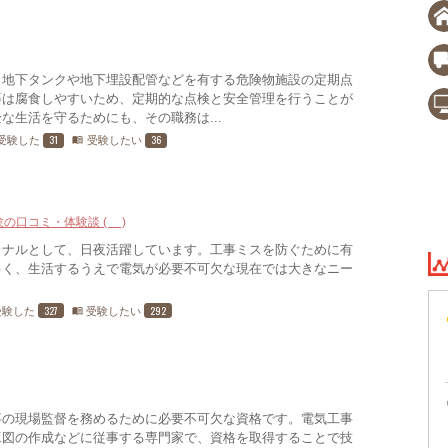
、地下タンクや地下埋設配管などを有する危険物施設の定期点
等は腐食しやすいため、定期的な点検と安全管理を行うことが
な生活を守るためにも、その職務は...
31
36
受験した
受験したい
menu_book
験の口コミ・体験談 (8)
ョナルとして、日夜活躍しています。工事ミスを防ぐために有
多く、生活するうえで電気が必要不可欠な現在では大きなニー
327
292
受験した
受験したい
menu_book
事の現場監督を務めるために必要不可欠な資格です。電気工事
工図の作成などに従事する専門家で、資格を取得することで技