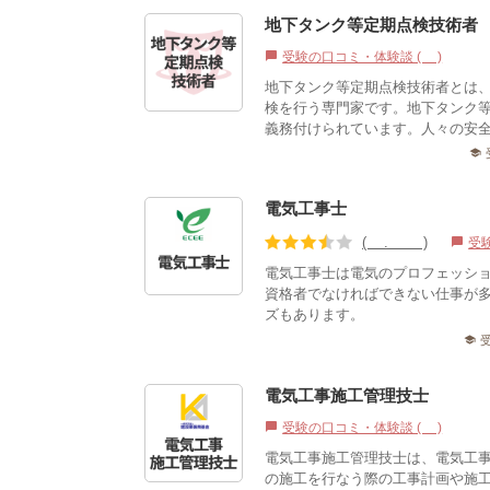
地下タンク等定期点検技術者
受験の口コミ・体験談 (0)
chat_bubble
地下タンク等定期点検技術者とは
検を行う専門家です。地下タンク
義務付けられています。人々の安全
school
電気工事士
(3.62)
受
chat_bubble
電気工事士は電気のプロフェッシ
資格者でなければできない仕事が
ズもあります。
school
電気工事施工管理技士
受験の口コミ・体験談 (0)
chat_bubble
電気工事施工管理技士は、電気工
の施工を行なう際の工事計画や施