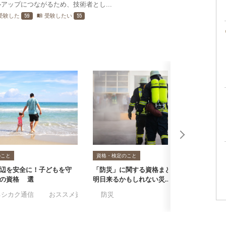
アップにつながるため、技術者とし...
59
55
受験した
受験したい
menu_book
のこと
資格・検定のこと
辺を安全に！子どもを守
「防災」に関する資格まとめ5選！
i
止の資格4選
明日来るかもしれない災...
プ
ランナー
るシカク通信
#おススメ資格・検定
#防災
#ライフセーバー
#