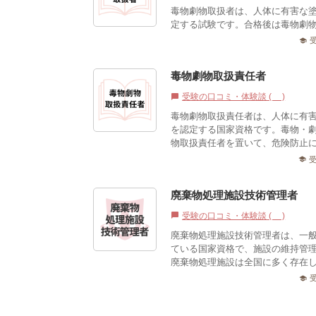
毒物劇物取扱者は、人体に有害な
定する試験です。合格後は毒物劇
school
毒物劇物取扱責任者
受験の口コミ・体験談 (0)
chat_bubble
毒物劇物取扱責任者は、人体に有
を認定する国家資格です。毒物・
物取扱責任者を置いて、危険防止に
school
廃棄物処理施設技術管理者
受験の口コミ・体験談 (0)
chat_bubble
廃棄物処理施設技術管理者は、一
ている国家資格で、施設の維持管
廃棄物処理施設は全国に多く存在し
school