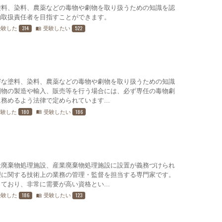
塗料、染料、農薬などの毒物や劇物を取り扱うための知識を認
物取扱責任者を目指すことができます。
314
522
受験した
受験したい
menu_book
害な塗料、染料、農薬などの毒物や劇物を取り扱うための知識
劇物の製造や輸入、販売等を行う場合には、必ず専任の毒物劇
務めるよう法律で定められています...
180
186
受験した
受験したい
menu_book
般廃棄物処理施設、産業廃棄物処理施設に設置が義務づけられ
理に関する技術上の業務の管理・監督を担当する専門家です。
ており、非常に需要が高い資格とい...
186
123
受験した
受験したい
menu_book