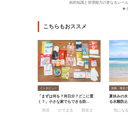
術的知識と管理能力の更なるレベル
school
こちらもおススメ
インタビュー
資格・検定
「まずは何を？何日分？どこに置
夏休みの水
く？」小さな家でもできる防...
る水難防
#防災
#ひでまる
#防災士
#防災備蓄収納プ
#気にな