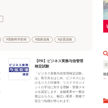
#受験料学割有
#国家資格
#必置資格
【PR】ビジネス実務与信管理
検定試験
対
「ビジネス実務与信管理検定試験」
注
観
は、取引先をはじめ、ビジネスにお
ー
。
けるリスク評価等、リスクマネジメ
、
ントの手法に対する理解・実務スキ
活
ルを認定します。金融業界や一般企
業はもちろん、幅広い業界・業種で
役立つ知識が得られます。