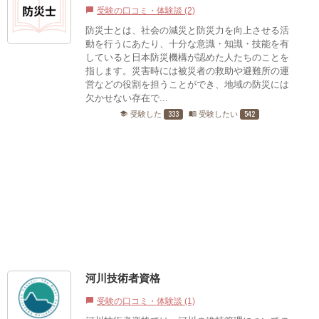
受験の口コミ・体験談 (2)
chat_bubble
防災士とは、社会の減災と防災力を向上させる活
動を行うにあたり、十分な意識・知識・技能を有
していると日本防災機構が認めた人たちのことを
指します。災害時には被災者の救助や避難所の運
営などの役割を担うことができ、地域の防災には
欠かせない存在で...
333
542
受験した
受験したい
school
menu_book
河川技術者資格
受験の口コミ・体験談 (1)
chat_bubble