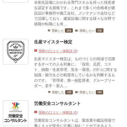
水衛生設備にかかわる専門スキルを持った技術者
を認定する資格です。これまで多くの合格者が建
設設計事務所や施工会社、メンテナンス会社など
で活躍しており、建築設備に関する様々な分野で
就職や転職にも有...
206
158
受験した
受験したい
school
menu_book
生産マイスター検定
受験の口コミ・体験談 (0)
chat_bubble
生産マイスター検定は、ものづくりの現場で活躍
するすべての人を対象に、「役割、品質、コス
ト、納期・生産管理、安全・環境」の5つに関する
知識・能力をどの程度有しているかを判断するも
のです。「管理者、第一線監督者、グループリー
ダー、若手・新人...
335
144
受験した
受験したい
school
menu_book
労働安全コンサルタント
受験の口コミ・体験談 (0)
chat_bubble
労働安全コンサルタントは、製造業や建設現場で
働く人々が安全に仕事に励むことができるよう、