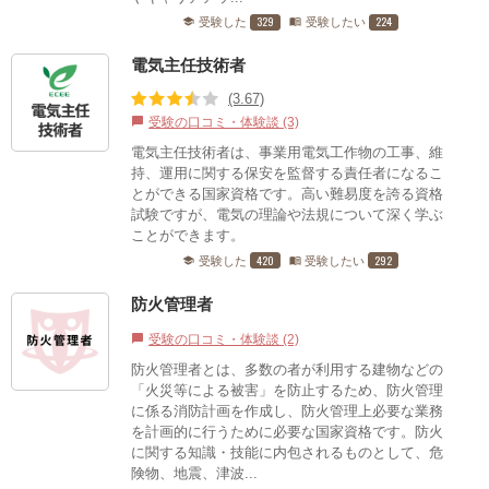
329
224
受験した
受験したい
school
menu_book
電気主任技術者
(3.67)
受験の口コミ・体験談 (3)
chat_bubble
電気主任技術者は、事業用電気工作物の工事、維
持、運用に関する保安を監督する責任者になるこ
とができる国家資格です。高い難易度を誇る資格
試験ですが、電気の理論や法規について深く学ぶ
ことができます。
420
292
受験した
受験したい
school
menu_book
防火管理者
受験の口コミ・体験談 (2)
chat_bubble
防火管理者とは、多数の者が利用する建物などの
「火災等による被害」を防止するため、防火管理
に係る消防計画を作成し、防火管理上必要な業務
を計画的に行うために必要な国家資格です。防火
に関する知識・技能に内包されるものとして、危
険物、地震、津波...