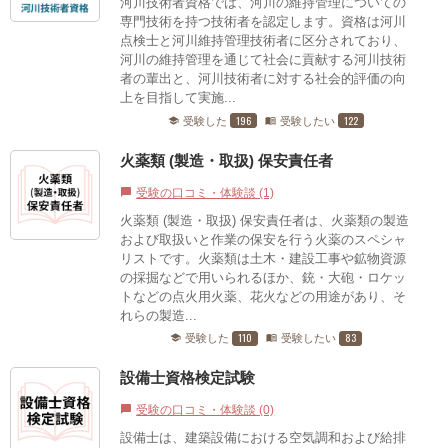
河川技術者資格では、河川の維持管理についての
専門技術を持つ技術者を認定します。資格は河川
点検士と河川維持管理技術者に区分されており、
河川の維持管理を通じて社会に貢献する河川技術
者の輩出と、河川技術者に対する社会的評価の向
上を目指して実施...
196
122
受験した
受験したい
school
menu_book
火薬類 (製造・取扱) 保安責任者
受験の口コミ・体験談 (1)
chat_bubble
火薬類 (製造・取扱) 保安責任者は、火薬類の製造
および取扱いと作業の保安を行う火薬のスペシャ
リストです。火薬類は土木・建設工事や鉱物資源
の採掘などで用いられるほか、銃・大砲・ロケッ
トなどの点火用火薬、花火などの用途があり、そ
れらの製造...
110
83
受験した
受験したい
school
menu_book
設備士資格検定試験
受験の口コミ・体験談 (0)
chat_bubble
設備士は、建築設備における空気調和および給排