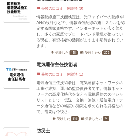
受験の口コミ・体験談 (0)
chat_bubble
情報配線施工技能検定は、光ファイバーの配線やL
ANの設計などの、情報通信配線の施工スキルを認
定する国家資格です。インターネットが広く普及
し、多くの家庭でブロードバンド環境が整ってい
る現在、有資格者の活躍がますます期待されてい
ます。
148
205
受験した
受験したい
school
menu_book
電気通信主任技術者
受験の口コミ・体験談 (1)
chat_bubble
電気通信主任技術者は、電気通信ネットワークの
工事や維持、運用の監督責任者です。情報ネット
ワークの高度化時代を支える電気通信のスペシャ
リストとして、伝送・交換・無線・通信電力・デ
ータ通信などの幅広い知識を求められる資格なの
で、需要は今後さ...
116
74
受験した
受験したい
school
menu_book
防災士