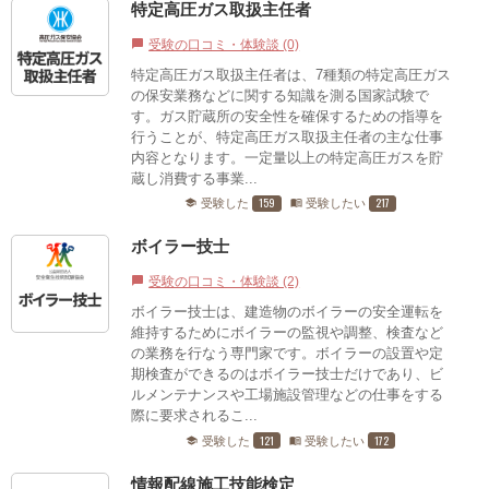
特定高圧ガス取扱主任者
受験の口コミ・体験談 (0)
chat_bubble
特定高圧ガス取扱主任者は、7種類の特定高圧ガス
の保安業務などに関する知識を測る国家試験で
す。ガス貯蔵所の安全性を確保するための指導を
行うことが、特定高圧ガス取扱主任者の主な仕事
内容となります。一定量以上の特定高圧ガスを貯
蔵し消費する事業...
159
217
受験した
受験したい
school
menu_book
ボイラー技士
受験の口コミ・体験談 (2)
chat_bubble
ボイラー技士は、建造物のボイラーの安全運転を
維持するためにボイラーの監視や調整、検査など
の業務を行なう専門家です。ボイラーの設置や定
期検査ができるのはボイラー技士だけであり、ビ
ルメンテナンスや工場施設管理などの仕事をする
際に要求されるこ...
121
172
受験した
受験したい
school
menu_book
情報配線施工技能検定