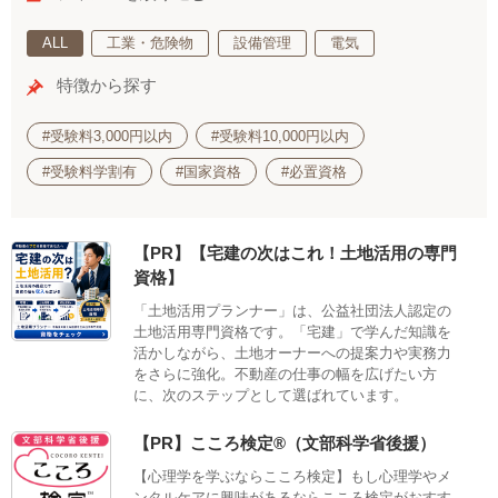
ALL
工業・危険物
設備管理
電気
特徴から探す
#受験料3,000円以内
#受験料10,000円以内
#受験料学割有
#国家資格
#必置資格
【PR】【宅建の次はこれ！土地活用の専門
資格】
「土地活用プランナー」は、公益社団法人認定の
土地活用専門資格です。「宅建」で学んだ知識を
活かしながら、土地オーナーへの提案力や実務力
をさらに強化。不動産の仕事の幅を広げたい方
に、次のステップとして選ばれています。
【PR】こころ検定®（文部科学省後援）
【心理学を学ぶならこころ検定】もし心理学やメ
ンタルケアに興味があるならこころ検定がおすす