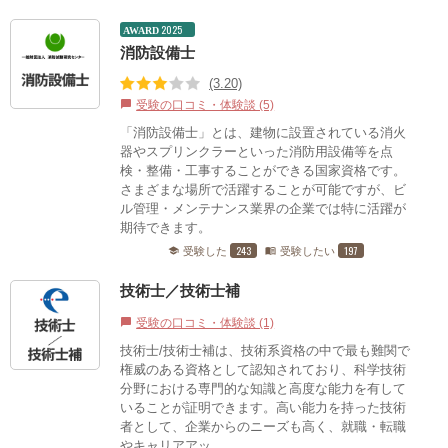
2025
AWARD
消防設備士
(3.20)
受験の口コミ・体験談 (5)
chat_bubble
「消防設備士」とは、建物に設置されている消火
器やスプリンクラーといった消防用設備等を点
検・整備・工事することができる国家資格です。
さまざまな場所で活躍することが可能ですが、ビ
ル管理・メンテナンス業界の企業では特に活躍が
期待できます。
243
197
受験した
受験したい
school
menu_book
技術士／技術士補
受験の口コミ・体験談 (1)
chat_bubble
技術士/技術士補は、技術系資格の中で最も難関で
権威のある資格として認知されており、科学技術
分野における専門的な知識と高度な能力を有して
いることが証明できます。高い能力を持った技術
者として、企業からのニーズも高く、就職・転職
やキャリアアッ...