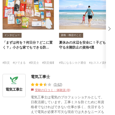
インタビュー
資格・検定のこと
「まずは何を？何日分？どこに置
夏休みの水辺を安全に！子どもを
く？」小さな家でもできる防...
守る水難防止の資格4選
#防災
#ひでまる
#防災士
#防災備蓄収納プランナー
#気になるシカク通信
#おススメ資格・検
電気工事士
(3.62)
受験の口コミ・体験談 (8)
chat_bubble
電気工事士は電気のプロフェッショナルとして、
日夜活躍しています。工事ミスを防ぐために有資
格者でなければできない仕事が多く、生活するう
えで電気が必要不可欠な現在では大きなニーズも