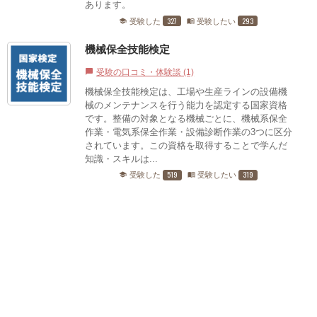
あります。
327
293
受験した
受験したい
school
menu_book
機械保全技能検定
受験の口コミ・体験談 (1)
chat_bubble
機械保全技能検定は、工場や生産ラインの設備機
械のメンテナンスを行う能力を認定する国家資格
です。整備の対象となる機械ごとに、機械系保全
作業・電気系保全作業・設備診断作業の3つに区分
されています。この資格を取得することで学んだ
知識・スキルは...
519
319
受験した
受験したい
school
menu_book