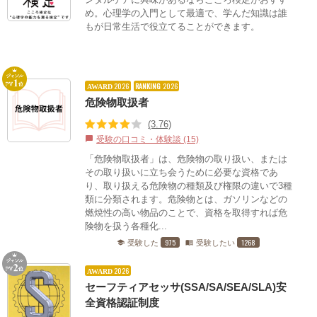
め。心理学の入門として最適で、学んだ知識は誰
もが日常生活で役立てることができます。
2026
RANKING
2026
AWARD
危険物取扱者
(3.76)
受験の口コミ・体験談 (15)
chat_bubble
「危険物取扱者」は、危険物の取り扱い、または
その取り扱いに立ち会うために必要な資格であ
り、取り扱える危険物の種類及び権限の違いで3種
類に分類されます。危険物とは、ガソリンなどの
燃焼性の高い物品のことで、資格を取得すれば危
険物を扱う各種化...
975
1268
受験した
受験したい
school
menu_book
2026
AWARD
セーフティアセッサ(SSA/SA/SEA/SLA)安
全資格認証制度