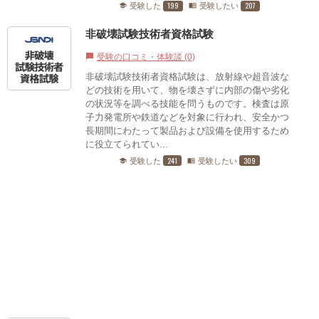
199
207
受験した
受験したい
school
menu_book
非破壊試験技術者資格試験
受験の口コミ・体験談 (0)
chat_bubble
非破壊試験技術者資格試験は、放射線や超音波な
どの技術を用いて、物を壊さずに内部の傷や劣化
の状況等を調べる技能を問うものです。検査は原
子力発電所や鉄道などを対象に行われ、安全かつ
長期間にわたって製品および設備を使用するため
に役立てられてい...
241
309
受験した
受験したい
school
menu_book