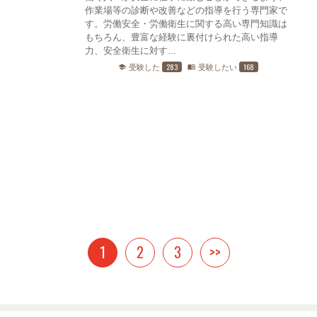
作業場等の診断や改善などの指導を行う専門家で
す。労働安全・労働衛生に関する高い専門知識は
もちろん、豊富な経験に裏付けられた高い指導
力、安全衛生に対す...
283
168
受験した
受験したい
school
menu_book
1
2
3
>>