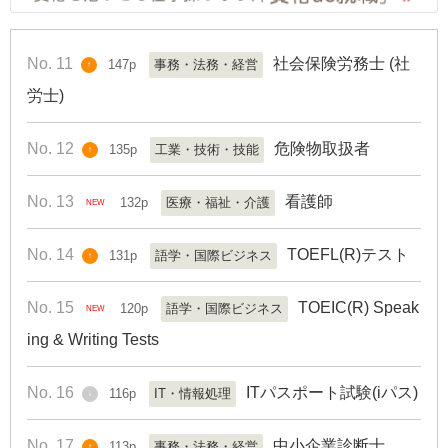
No. 11
社会保険労務士 (社
147p
事務・法務・経営
↑
労士)
No. 12
危険物取扱者
135p
工業・技術・技能
↑
No. 13
看護師
132p
医療・福祉・介護
NEW
No. 14
TOEFL(R)テスト
131p
語学・国際ビジネス
↑
No. 15
TOEIC(R) Speak
120p
語学・国際ビジネス
NEW
ing & Writing Tests
No. 16
ITパスポート試験(iパス)
116p
IT・情報処理
↓
No. 17
中小企業診断士
113p
事務・法務・経営
↑