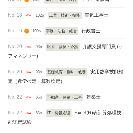
No. 18
電気工事士
102p
工業・技術・技能
NEW
No. 19
行政書士
100p
事務・法務・経営
↑
No. 20
介護支援専門員 (ケ
93p
医療・福祉・介護
NEW
アマネジャー)
No. 20
実用数学技能検
93p
基礎教育・趣味・教養
NEW
定（数学検定・算数検定）
No. 22
建築士
86p
不動産・建築・工事
NEW
No. 22
Excel(R)表計算処理技
86p
IT・情報処理
NEW
能認定試験