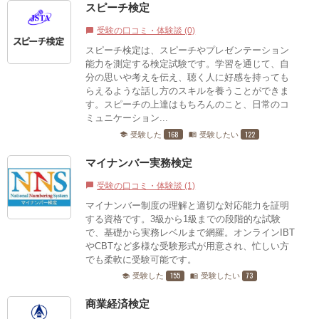
スピーチ検定
受験の口コミ・体験談 (0)
chat_bubble
スピーチ検定は、スピーチやプレゼンテーション
能力を測定する検定試験です。学習を通じて、自
分の思いや考えを伝え、聴く人に好感を持っても
らえるような話し方のスキルを養うことができま
す。スピーチの上達はもちろんのこと、日常のコ
ミュニケーション...
168
122
受験した
受験したい
school
menu_book
マイナンバー実務検定
受験の口コミ・体験談 (1)
chat_bubble
マイナンバー制度の理解と適切な対応能力を証明
する資格です。​3級から1級までの段階的な試験
で、基礎から実務レベルまで網羅。​オンラインIBT
やCBTなど多様な受験形式が用意され、忙しい方
でも柔軟に受験可能です。
155
73
受験した
受験したい
school
menu_book
商業経済検定