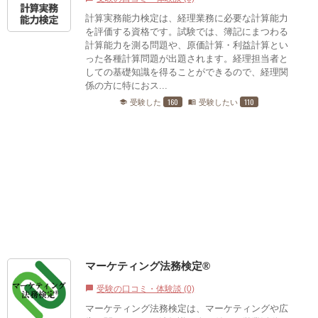
計算実務能力検定は、経理業務に必要な計算能力
を評価する資格です。試験では、簿記にまつわる
計算能力を測る問題や、原価計算・利益計算とい
った各種計算問題が出題されます。経理担当者と
しての基礎知識を得ることができるので、経理関
係の方に特におス...
160
110
受験した
受験したい
school
menu_book
マーケティング法務検定®
受験の口コミ・体験談 (0)
chat_bubble
マーケティング法務検定は、マーケティングや広