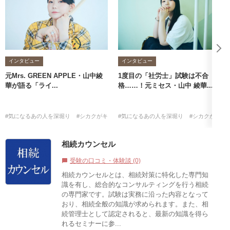
インタビュー
インタビュー
元Mrs. GREEN APPLE・山中綾
1度目の「社労士」試験は不合
華が語る「ライ...
格……！元ミセス・山中 綾華...
#気になるあの人を深堀り
#シカクがキッカケ
#気になるあの人を深堀り
#山中綾華
#社労士
#シカクがキッ
相続カウンセル
受験の口コミ・体験談 (0)
chat_bubble
相続カウンセルとは、相続対策に特化した専門知
識を有し、総合的なコンサルティングを行う相続
の専門家です。試験は実務に沿った内容となって
おり、相続全般の知識が求められます。また、相
続管理士として認定されると、最新の知識を得ら
れるセミナーに参...