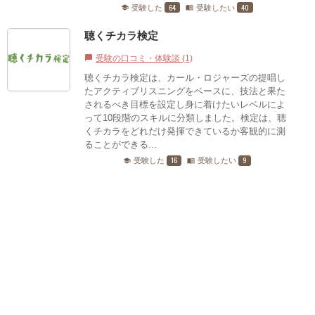
64
40
受験した
受験したい
school
menu_book
聴くチカラ検定
受験の口コミ・体験談 (1)
chat_bubble
聴くチカラ検定は、カール・ロジャーズの提唱し
たアクティブリスニングをベースに、技法と果た
されるべき目標を設定し身に着けたいレベルによ
って10段階のスキルに分類しました。検定は、聴
くチカラをどれだけ発揮できているか客観的に測
ることができる...
16
9
受験した
受験したい
school
menu_book