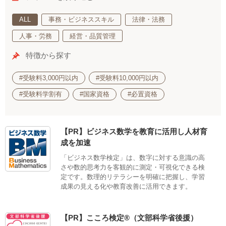
ALL
事務・ビジネススキル
法律・法務
人事・労務
経営・品質管理
特徴から探す
#受験料3,000円以内
#受験料10,000円以内
#受験料学割有
#国家資格
#必置資格
【PR】ビジネス数学を教育に活用し人材育
成を加速
「ビジネス数学検定」は、数字に対する意識の高
さや数的思考力を客観的に測定・可視化できる検
定です。数理的リテラシーを明確に把握し、学習
成果の見える化や教育改善に活用できます。
【PR】こころ検定®（文部科学省後援）