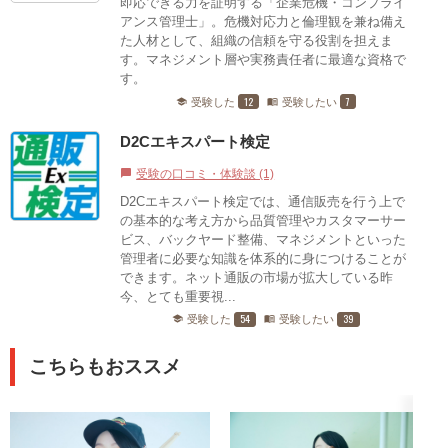
即応できる力を証明する「企業危機・コンプライ
アンス管理士」。危機対応力と倫理観を兼ね備え
た人材として、組織の信頼を守る役割を担えま
す。マネジメント層や実務責任者に最適な資格で
す。
12
7
受験した
受験したい
school
menu_book
D2Cエキスパート検定
受験の口コミ・体験談 (1)
chat_bubble
D2Cエキスパート検定では、通信販売を行う上で
の基本的な考え方から品質管理やカスタマーサー
ビス、バックヤード整備、マネジメントといった
管理者に必要な知識を体系的に身につけることが
できます。ネット通販の市場が拡大している昨
今、とても重要視...
54
39
受験した
受験したい
school
menu_book
こちらもおススメ