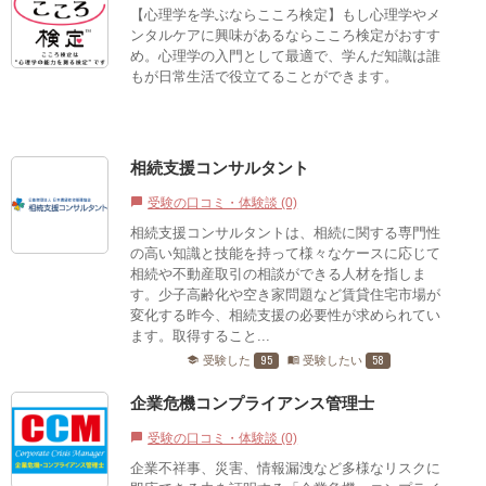
【心理学を学ぶならこころ検定】もし心理学やメ
ンタルケアに興味があるならこころ検定がおすす
め。心理学の入門として最適で、学んだ知識は誰
もが日常生活で役立てることができます。
相続支援コンサルタント
受験の口コミ・体験談 (0)
chat_bubble
相続支援コンサルタントは、相続に関する専門性
の高い知識と技能を持って様々なケースに応じて
相続や不動産取引の相談ができる人材を指しま
す。少子高齢化や空き家問題など賃貸住宅市場が
変化する昨今、相続支援の必要性が求められてい
ます。取得すること...
95
58
受験した
受験したい
school
menu_book
企業危機コンプライアンス管理士
受験の口コミ・体験談 (0)
chat_bubble
企業不祥事、災害、情報漏洩など多様なリスクに