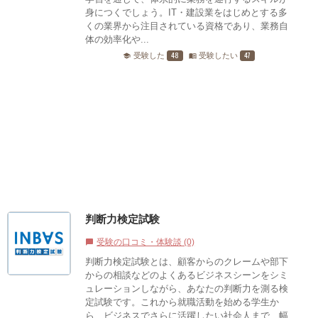
身につくでしょう。IT・建設業をはじめとする多
くの業界から注目されている資格であり、業務自
体の効率化や...
48
47
受験した
受験したい
school
menu_book
判断力検定試験
受験の口コミ・体験談 (0)
chat_bubble
判断力検定試験とは、顧客からのクレームや部下
からの相談などのよくあるビジネスシーンをシミ
ュレーションしながら、あなたの判断力を測る検
定試験です。これから就職活動を始める学生か
ら、ビジネスでさらに活躍したい社会人まで、幅