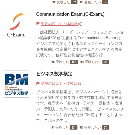
32
37
受験した
受験したい
school
menu_book
Communication Exam.(C-Exam.)
受験の口コミ・体験談 (0)
chat_bubble
一般社団法人 リーダーシップ・コミュニケーショ
ン協会(LCA)が主催するCommunication Exam.は、
ビジネスで必要とされるコミュニケーション能力
を客観的かつ定量的に測定することができる検定
試験です。信頼性と妥当性の検証を行...
106
66
受験した
受験したい
school
menu_book
ビジネス数学検定
受験の口コミ・体験談 (1)
chat_bubble
ビジネス数学検定は、ビジネスパーソンに必要と
される実用的な数学力・数学技能を測定する検定
です。数学力を「把握力・分析力・選択力・表現
力・予測力」の5つの力に分類し、ビジネスのシチ
ュエーションに合わせた形で出題することによっ
て、これらの力...
231
217
受験した
受験したい
school
menu_book