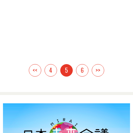
<<
4
5
6
>>