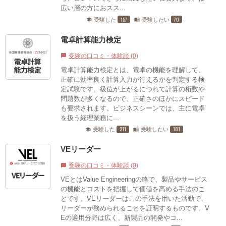
広い層の方におスス...
157
70
受験した
受験したい
school
menu_book
電卓計算能力検定
受験の口コミ・体験談 (0)
chat_bubble
電卓計算能力検定とは、電卓の機能を理解して、
正確に効率良く計算入力が行えるかを判定する検
定試験です。級位が上がるにつれて計算の桁数や
問題数が多くなるので、正確さのほかにスピード
も要求されます。ビジネスシーンでは、主に電卓
を扱う経理業務に...
211
181
受験した
受験したい
school
menu_book
VEリーダー
受験の口コミ・体験談 (0)
chat_bubble
VEとはValue Engineeringの略で、製品やサービス
の機能とコストを把握して価値を高める手法のこ
とです。VEリーダーはこの手法を用いた活動で、
リーダーが務められることを証明するものです。V
Eの適用分野は広く、新製品の開発やコ...