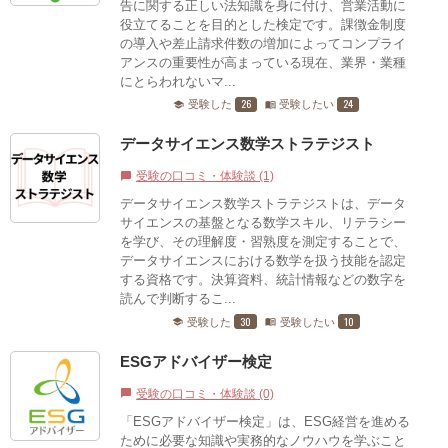
告に関する正しい法知識を身に付け、営業活動に
役立てることを目的とした検定です。課徴金制度
の導入や差止請求件数の増加によってコンプライ
アンスの重要性が高まっている現在、業界・業種
にとらわれないマ...
26
24
受験した
受験したい
school
menu_book
データサイエンス数学ストラテジスト
受験の口コミ・体験談 (1)
chat_bubble
データサイエンス数学ストラテジストは、データ
サイエンスの基盤となる数学スキル、リテラシー
を学び、その理解度・習熟度を測定することで、
データサイエンスにおける数学を扱う技能を認定
する資格です。決算資料、統計情報などの数字を
読んで判断するこ...
30
10
受験した
受験したい
school
menu_book
ESGアドバイザー検定
受験の口コミ・体験談 (0)
chat_bubble
「ESGアドバイザー検定」は、ESG経営を進める
ために必要な知識や実務的なノウハウを学ぶこと