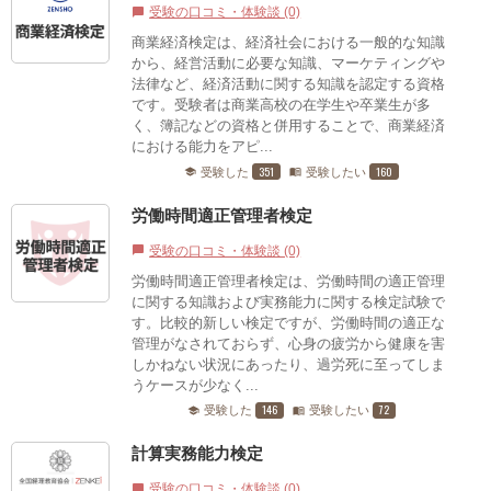
受験の口コミ・体験談 (0)
chat_bubble
商業経済検定は、経済社会における一般的な知識
から、経営活動に必要な知識、マーケティングや
法律など、経済活動に関する知識を認定する資格
です。受験者は商業高校の在学生や卒業生が多
く、簿記などの資格と併用することで、商業経済
における能力をアピ...
351
160
受験した
受験したい
school
menu_book
労働時間適正管理者検定
受験の口コミ・体験談 (0)
chat_bubble
労働時間適正管理者検定は、労働時間の適正管理
に関する知識および実務能力に関する検定試験で
す。比較的新しい検定ですが、労働時間の適正な
管理がなされておらず、心身の疲労から健康を害
しかねない状況にあったり、過労死に至ってしま
うケースが少なく...
146
72
受験した
受験したい
school
menu_book
計算実務能力検定
受験の口コミ・体験談 (0)
chat_bubble