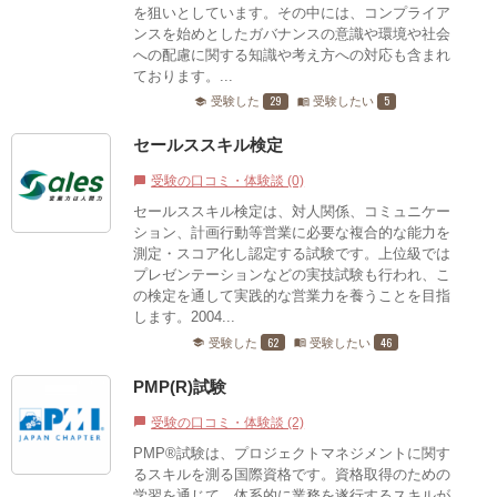
を狙いとしています。その中には、コンプライア
ンスを始めとしたガバナンスの意識や環境や社会
への配慮に関する知識や考え方への対応も含まれ
ております。...
29
5
受験した
受験したい
school
menu_book
セールススキル検定
受験の口コミ・体験談 (0)
chat_bubble
セールススキル検定は、対人関係、コミュニケー
ション、計画行動等営業に必要な複合的な能力を
測定・スコア化し認定する試験です。上位級では
プレゼンテーションなどの実技試験も行われ、こ
の検定を通して実践的な営業力を養うことを目指
します。2004...
62
46
受験した
受験したい
school
menu_book
PMP(R)試験
受験の口コミ・体験談 (2)
chat_bubble
PMP®試験は、プロジェクトマネジメントに関す
るスキルを測る国際資格です。資格取得のための
学習を通じて、体系的に業務を遂行するスキルが