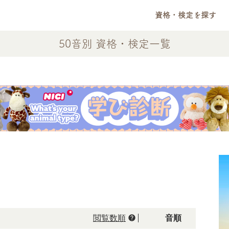
資格・検定を探す
50音別 資格・検定一覧
help
閲覧数順
50音順