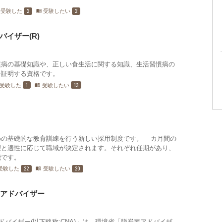
2
2
受験した
受験したい
menu_book
バイザー(R)
慣病の基礎知識や、正しい食生活に関する知識、生活習慣病の
を証明する資格です。
1
13
受験した
受験したい
menu_book
めの基礎的な教育訓練を行う新しい採用制度です。3カ月間の
望と適性に応じて職域が決定されます。それぞれ任期があり、
能です。
22
20
受験した
受験したい
menu_book
・アドバイザー
ドバイザー(以下略称:CNA)」は、環境省「脱炭素アドバイザ