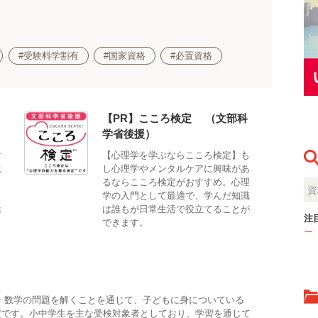
#受験料学割有
#国家資格
#必置資格
【PR】こころ検定®（文部科
学省後援）
対
【心理学を学ぶならこころ検定】も
観
し心理学やメンタルケアに興味があ
。
るならこころ検定がおすすめ。心理
、
学の入門として最適で、学んだ知識
活
は誰もが日常生活で役立てることが
注
できます。
ー
・数学の問題を解くことを通じて、子どもに身についている
定です。小中学生を主な受検対象者としており、学習を通じて