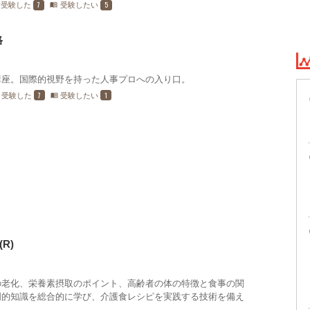
7
5
受験した
受験したい
menu_book
格
講座。国際的視野を持った人事プロへの入り口。
7
1
受験した
受験したい
menu_book
R)
の老化、栄養素摂取のポイント、高齢者の体の特徴と食事の関
門的知識を総合的に学び、介護食レシピを実践する技術を備え