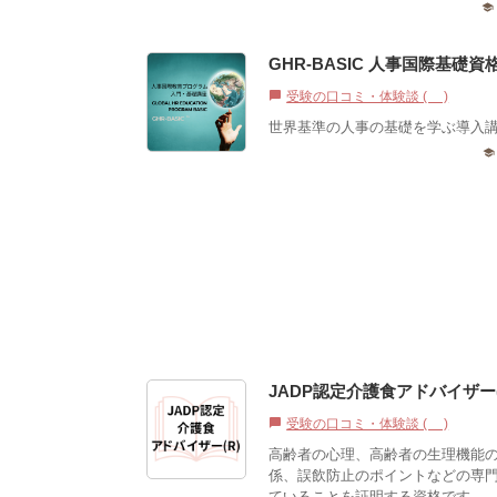
school
GHR-BASIC 人事国際基礎資
受験の口コミ・体験談 (0)
chat_bubble
世界基準の人事の基礎を学ぶ導入
school
JADP認定介護食アドバイザー(
受験の口コミ・体験談 (0)
chat_bubble
高齢者の心理、高齢者の生理機能
係、誤飲防止のポイントなどの専
ていることを証明する資格です。