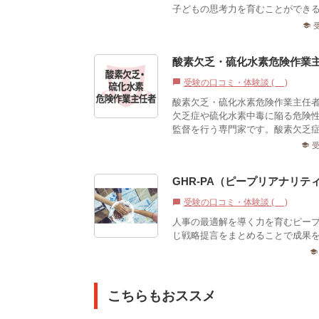
子どもの思考力を育むことができ
school
酸素欠乏・硫化水素危険作業
受験の口コミ・体験談 (1)
chat_bubble
酸素欠乏・硫化水素危険作業主任
欠乏症や硫化水素中毒に陥る危険
監督を行う専門家です。酸素欠乏症
school
GHR-PA（ピープリアナリテ
受験の口コミ・体験談 (0)
chat_bubble
人事の最適解を導く力を育むピー
じ戦略提言をまとめることで成果を
school
こちらもおススメ