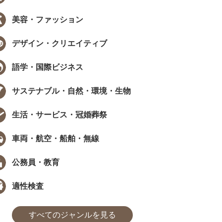
EW
NEW
美容・ファッション
デザイン・クリエイティブ
語学・国際ビジネス
サステナブル・自然・環境・生物
データで見る資格・検定
インタビュー
職で資格は武器になる？採用担当
［ PR ］ 時間が限られていても、学
生活・サービス・冠婚葬祭
405人に聞いた、資格...
び方は工夫できる。福田萌さんに学..
た
まなびインサイト
#モチベーション
#採用担当者に聞いた
#アンケート
#勉強方法
#PROMOTION
#モチベーション
#気になるあの
#アンケ
車両・航空・船舶・無線
公務員・教育
適性検査
すべてのジャンルを見る