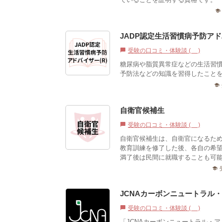
school
JADP認定生活習慣病予防アド
受験の口コミ・体験談 (0)
chat_bubble
糖尿病や脂質異常症などの生活習
予防法などの知識を習得したこと
school
自衛官候補生
受験の口コミ・体験談 (0)
chat_bubble
自衛官候補生は、自衛官になるた
教育訓練を修了した後、各自の希
満了後は民間に就職することも可
school
JCNAカーボンニュートラル
受験の口コミ・体験談 (0)
chat_bubble
「JCNAカーボンニュートラル・ア