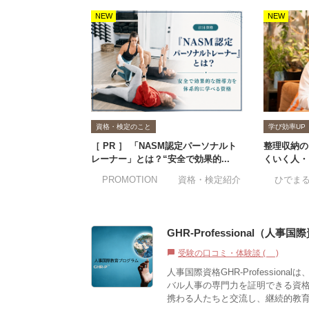
NEW
NEW
資格・検定のこと
学び効率UP
［ PR ］ 「NASM認定パーソナルト
整理収納の
レーナー」とは？“安全で効果的...
くいく人・
#PROMOTION
#資格・検定紹介
#ひでま
GHR-Professional（人事国
受験の口コミ・体験談 (0)
chat_bubble
人事国際資格GHR-Professi
バル人事の専門力を証明できる資格で
携わる人たちと交流し、継続的教育も