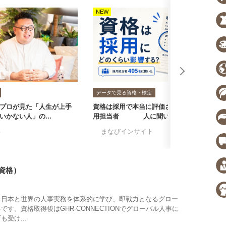
NEW
N
データで見る資格・検定
プロが見た「人生が上手
資格は採用で本当に評価される？採
転
いかない人」の...
用担当者405人に聞いた...
者
る
#まなびインサイト
#採用担当者に聞い
#
際資格）
onalは、日本と世界の人事実務を体系的に学び、即戦力となるグロー
す。資格取得後はGHR-CONNECTIONでグローバル人事に
受け...