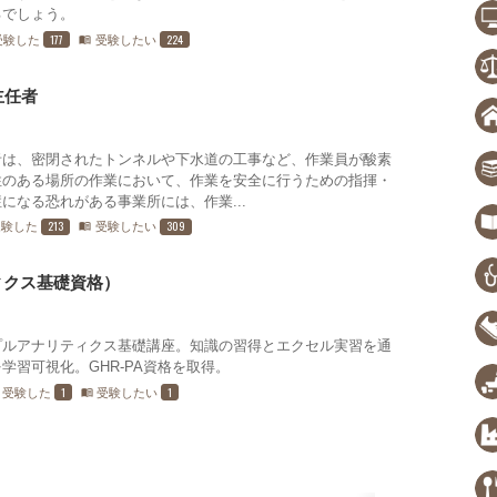
るでしょう。
177
224
受験した
受験したい
menu_book
主任者
者は、密閉されたトンネルや下水道の工事など、作業員が酸素
性のある場所の作業において、作業を安全に行うための指揮・
になる恐れがある事業所には、作業...
213
309
受験した
受験したい
menu_book
ィクス基礎資格）
プルアナリティクス基礎講座。知識の習得とエクセル実習を通
学習可視化。GHR-PA資格を取得。
1
1
受験した
受験したい
menu_book