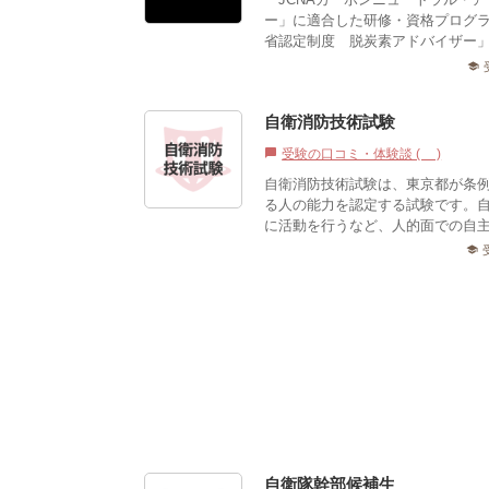
ー」に適合した研修・資格プログ
省認定制度 脱炭素アドバイザー」
school
自衛消防技術試験
受験の口コミ・体験談 (1)
chat_bubble
自衛消防技術試験は、東京都が条
る人の能力を認定する試験です。
に活動を行うなど、人的面での自
school
自衛隊幹部候補生