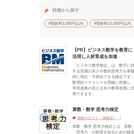
特徴から探す
#受験料3,000円以内
#受験料10,000円以内
【PR】ビジネス数学を教育に
活用し人材育成を加速
「ビジネス数学検定」は、数字に
する意識の高さや数的思考力を客
的に測定・可視化できる検定です
数理的リテラシーを明確に把握し
学習成果の見える化や教育改善に
用できます。
算数・数学 思考力検定
受験の口コミ・体験談 (2)
chat_bubble
算数・数学 思考力検定とは、算数
「思考力」の程度を知るための検