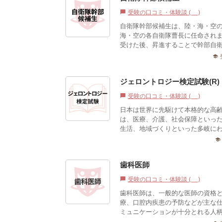
受験の口コミ・体験談 (0)
chat_bubble
自衛隊幹部候補生は、陸・海・空
海・空の各自衛隊曹長に任命され
受けた後、昇進することで幹部自
school
ジェロントロジー検定試験(R)
受験の口コミ・体験談 (0)
chat_bubble
日本は世界に先駆けて本格的な高
は、医療、介護、社会保障といっ
生活、地域づくりといった多岐にわ
school
歯科医師
受験の口コミ・体験談 (0)
chat_bubble
歯科医師は、一般的な医師の資格
療、口腔内疾患の予防などが主な
ミュニケーションが十分とれる人柄