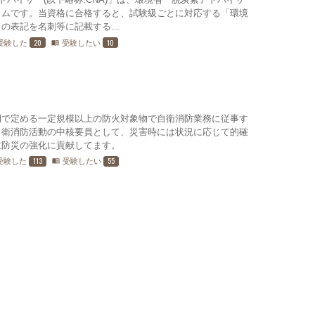
ラムです。当資格に合格すると、試験級ごとに対応する「環境
の表記を名刺等に記載する...
20
10
受験した
受験したい
menu_book
例で定める一定規模以上の防火対象物で自衛消防業務に従事す
自衛消防活動の中核要員として、災害時には状況に応じて的確
主防災の強化に貢献してます。
113
55
受験した
受験したい
menu_book