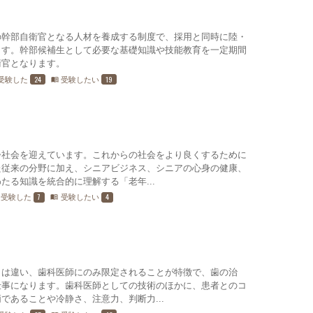
の幹部自衛官となる人材を養成する制度で、採用と同時に陸・
ます。幹部候補生として必要な基礎知識や技能教育を一定期間
衛官となります。
24
19
受験した
受験したい
menu_book
齢社会を迎えています。これからの社会をより良くするために
た従来の分野に加え、シニアビジネス、シニアの心身の健康、
たる知識を統合的に理解する「老年...
7
4
受験した
受験したい
menu_book
とは違い、歯科医師にのみ限定されることが特徴で、歯の治
仕事になります。歯科医師としての技術のほかに、患者とのコ
であることや冷静さ、注意力、判断力...