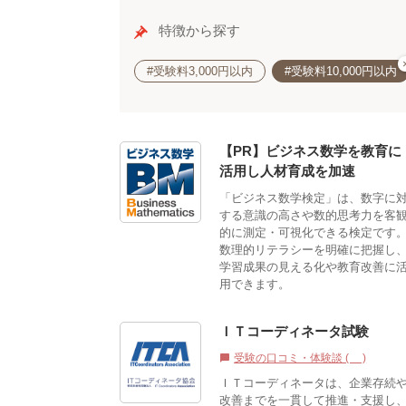
特徴から探す
#受験料3,000円以内
#受験料10,000円以内
【PR】ビジネス数学を教育に
活用し人材育成を加速
「ビジネス数学検定」は、数字に
する意識の高さや数的思考力を客
的に測定・可視化できる検定です
数理的リテラシーを明確に把握し
学習成果の見える化や教育改善に
用できます。
ＩＴコーディネータ試験
受験の口コミ・体験談 (2)
chat_bubble
ＩＴコーディネータは、企業存続
改善までを一貫して推進・支援し