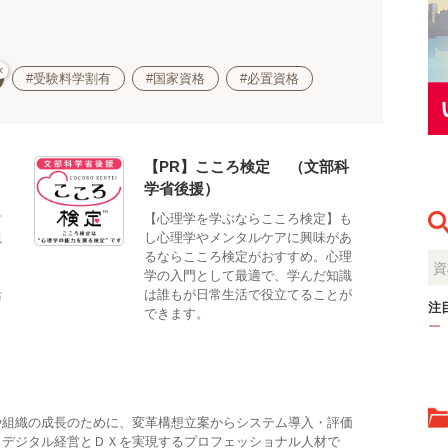
×
#受験料学割有
#国家資格
#必置資格
【PR】こころ検定®（文部科
学省後援）
対
【心理学を学ぶならこころ検定】も
観
し心理学やメンタルケアに興味があ
。
るならこころ検定がおすすめ。心理
、
学の入門として最適で、学んだ知識
活
は誰もが日常生活で役立てることが
注
できます。
ー
や組織の成長のために、変革構想立案からシステム導入・評価
、デジタル経営とＤＸを実現するプロフェッショナル人材で