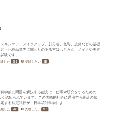
験
、スキンケア、メイクアップ、顔分析、色彩、皮膚などの基礎
美容・化粧品業界に関わりのある方はもちろん、メイクや美容
定試験です。
586
611
受験した
受験したい
menu_book
、科学的に問題を解決する能力は、仕事や研究をするための2
広く認められています。この国際的社会に通用する統計の知
定する検定試験が、日本統計学会によ...
267
317
受験した
受験したい
menu_book