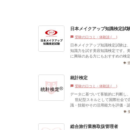
日本メイクアップ知識検定試
受験の口コミ・体験談 (0)
chat_bubble
日本メイクアップ知識検定試験は
知識力を試す美容知識検定です。
に興味のある方にもおすすめの検
school
統計検定®
受験の口コミ・体験談 (1)
chat_bubble
データに基づいて客観的に判断し
1世紀型スキルとして国際社会で
識・技能やその活用能力を評価・認
school
総合旅行業務取扱管理者