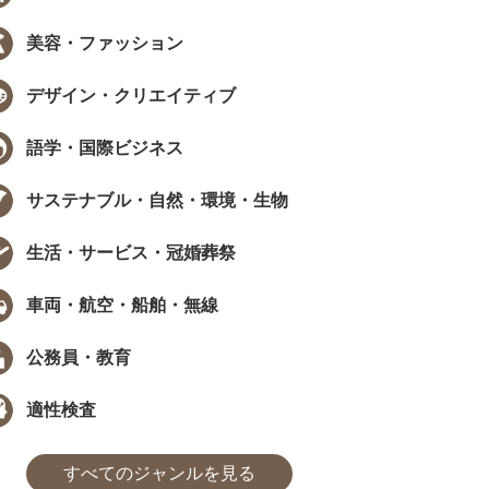
美容・ファッション
EW
NEW
デザイン・クリエイティブ
語学・国際ビジネス
サステナブル・自然・環境・生物
データで見る資格・検定
インタビュー
生活・サービス・冠婚葬祭
職で資格は武器になる？採用担当
［ PR ］ 時間が限られていても、学
405人に聞いた、資格...
び方は工夫できる。福田萌さんに学..
車両・航空・船舶・無線
た
まなびインサイト
#モチベーション
#採用担当者に聞いた
#アンケート
#勉強方法
#PROMOTION
#モチベーション
#気になるあの
#アンケ
公務員・教育
適性検査
すべてのジャンルを見る