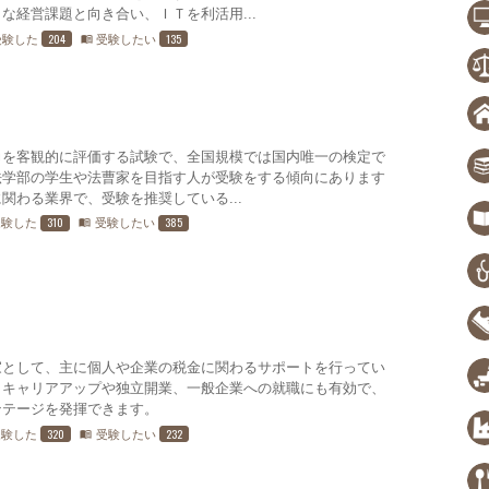
な経営課題と向き合い、ＩＴを利活用...
204
135
受験した
受験したい
menu_book
力を客観的に評価する試験で、全国規模では国内唯一の検定で
法学部の学生や法曹家を目指す人が受験をする傾向にあります
関わる業界で、受験を推奨している...
310
385
受験した
受験したい
menu_book
家として、主に個人や企業の税金に関わるサポートを行ってい
、キャリアアップや独立開業、一般企業への就職にも有効で、
ンテージを発揮できます。
320
232
受験した
受験したい
menu_book