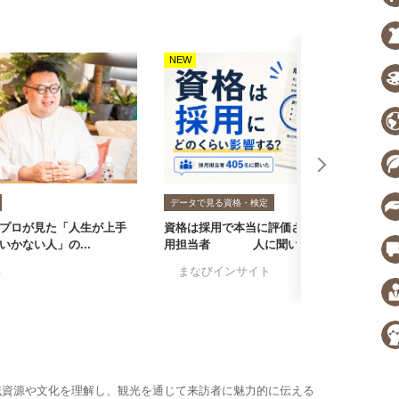
NEW
N
データで見る資格・検定
プロが見た「人生が上手
資格は採用で本当に評価される？採
転
いかない人」の...
用担当者405人に聞いた...
者
る
#まなびインサイト
#採用担当者に聞い
#
域資源や文化を理解し、観光を通じて来訪者に魅力的に伝える