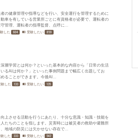
転者の健康管理や指導などを行い、安全運行を管理するために
自動車を有している営業所ごとに有資格者が必要で、運転者の
守管理、運転者の指導監督、点呼に...
604
859
受験した
受験したい
menu_book
、深層学習とは何か？といった基本的な内容から「日常の生活
いるAIは何か？」といった事例問題まで幅広く出題してお
ることができます。今後AI...
133
135
受験した
受験したい
menu_book
を向上させる活動を行うにあたり、十分な意識・知識・技能を
た人たちのことを指します。災害時には被災者の救助や避難所
、地域の防災には欠かせない存在で...
333
542
受験した
受験したい
menu_book