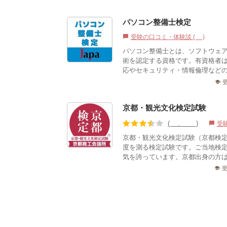
パソコン整備士検定
受験の口コミ・体験談 (2)
chat_bubble
パソコン整備士とは、ソフトウェ
術を認定する資格です。有資格者
応やセキュリティ・情報倫理などの
school
京都・観光文化検定試験
(3.44)
受
chat_bubble
京都・観光文化検定試験（京都検
度を測る検定試験です。ご当地検
気を誇っています。京都出身の方は
school