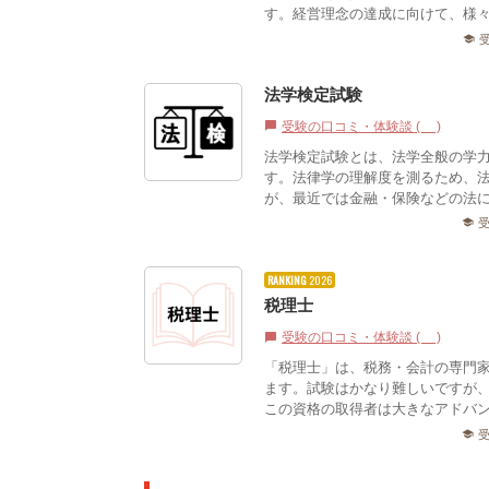
す。経営理念の達成に向けて、様々
school
法学検定試験
受験の口コミ・体験談 (1)
chat_bubble
法学検定試験とは、法学全般の学
す。法律学の理解度を測るため、
が、最近では金融・保険などの法に
school
RANKING
2026
税理士
受験の口コミ・体験談 (0)
chat_bubble
「税理士」は、税務・会計の専門
ます。試験はかなり難しいですが
この資格の取得者は大きなアドバ
school