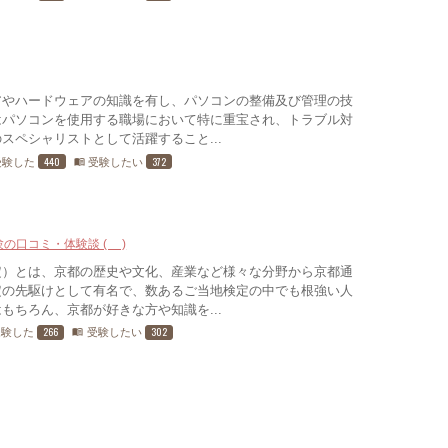
アやハードウェアの知識を有し、パソコンの整備及び管理の技
はパソコンを使用する職場において特に重宝され、トラブル対
スペシャリストとして活躍すること...
440
372
受験した
受験したい
menu_book
験の口コミ・体験談 (3)
定）とは、京都の歴史や文化、産業など様々な分野から京都通
定の先駆けとして有名で、数あるご当地検定の中でも根強い人
もちろん、京都が好きな方や知識を...
266
302
受験した
受験したい
menu_book