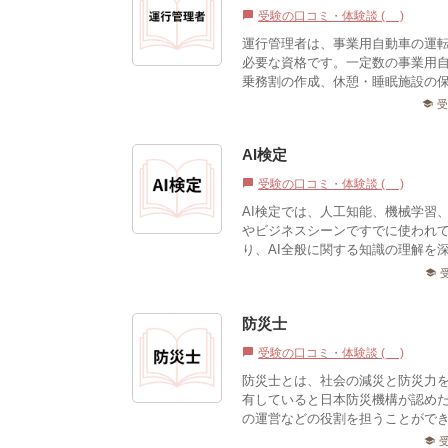
受験の口コミ・体験談 (0)
chat_bubble
運行管理者は、事業用自動車の運
必要な資格です。一定数の事業用
乗務割の作成、休憩・睡眠施設の保
school
AI検定
受験の口コミ・体験談 (0)
chat_bubble
AI検定では、人工知能、機械学習
やビジネスシーンですでに使われて
り、AI全般に関する知識の理解を深め
school
防災士
受験の口コミ・体験談 (2)
chat_bubble
防災士とは、社会の減災と防災力
有していると日本防災機構が認め
の運営などの役割を担うことができ
school