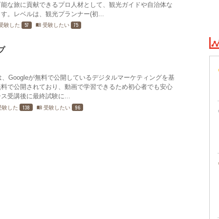
可能な旅に貢献できるプロ人材として、観光ガイドや自治体な
。レベルは、観光プランナー(初...
57
75
受験した
受験したい
menu_book
プ
とは、Googleが無料で公開しているデジタルマーケティングを基
無料で公開されており、動画で学習できるため初心者でも安心
受講後に最終試験に...
138
96
受験した
受験したい
menu_book