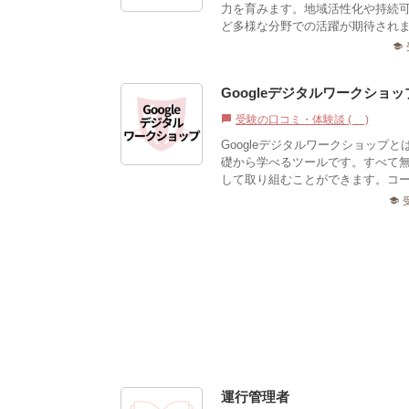
力を育みます。地域活性化や持続
ど多様な分野での活躍が期待されます
school
Googleデジタルワークショッ
受験の口コミ・体験談 (1)
chat_bubble
Googleデジタルワークショップ
礎から学べるツールです。すべて
して取り組むことができます。コース
school
運行管理者