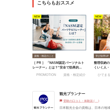
こちらもおススメ
NEW
NEW
資格・検定のこと
学び効率UP
［ PR ］ 「NASM認定パーソナルト
整理収納の
レーナー」とは？“安全で効果的...
くいく人・
#PROMOTION
#資格・検定紹介
#ひでま
観光プランナー
受験の口コミ・体験談 (0)
chat_bubble
日本観光士会の資格は、日本の地