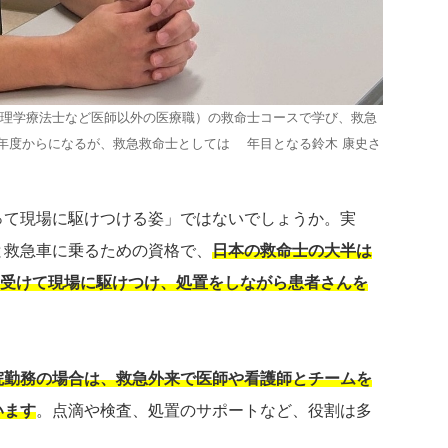
理学療法士など医師以外の医療職）の救命士コースで学び、救急
年度からになるが、救急救命士としては8年目となる鈴木 康史さ
って現場に駆けつける姿」ではないでしょうか。実
と救急車に乗るための資格で、
日本の救命士の大半は
受けて現場に駆けつけ、処置をしながら患者さんを
院勤務の場合は、救急外来で医師や看護師とチームを
います
。点滴や検査、処置のサポートなど、役割は多