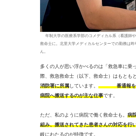
4年制大学の医療系学部のコメディカル系（看護師や
救命士に。北里大学メディカルセンターでの勤務は昨
ん。
多くの人が思い浮かべるのは「救急車に乗
際、救急救命士（以下、救命士）はもとも
消防署に所属
しています。
119番通報を
病院へ搬送するのが主な仕事
です。
ただ、私のように病院で働く救命士も。
病
組み、搬送されてきた患者さんの対応を行
岐にわたるのが特徴です。