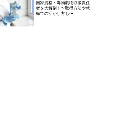
国家資格・毒物劇物取扱責任
者を大解剖！〜取得方法や就
職での活かし方も〜