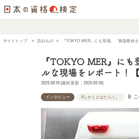
サイトトップ
読みもの
『TOKYO MER』にも登場。「救急救
『TOKYO MER』に
ルな現場をレポート！
2025.09.10 (最終更新：2025.09.10)
attach_file
こ
インタビュー
#しかくとはたらく。