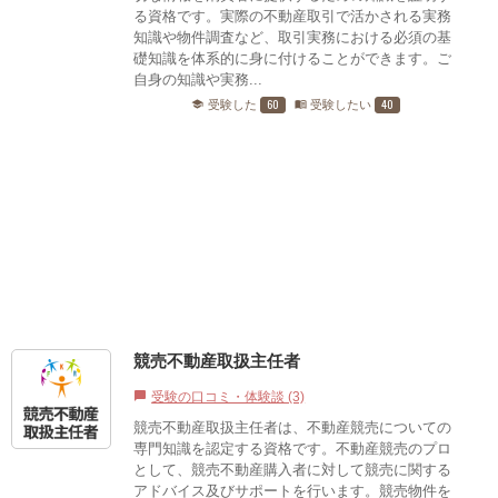
る資格です。実際の不動産取引で活かされる実務
知識や物件調査など、取引実務における必須の基
礎知識を体系的に身に付けることができます。ご
自身の知識や実務...
60
40
受験した
受験したい
school
menu_book
競売不動産取扱主任者
受験の口コミ・体験談 (3)
chat_bubble
競売不動産取扱主任者は、不動産競売についての
専門知識を認定する資格です。不動産競売のプロ
として、競売不動産購入者に対して競売に関する
アドバイス及びサポートを行います。競売物件を