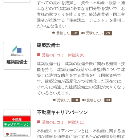
すべての流れを把握し、資金・不動産・設計・施
工などの住宅建築に必要な専門分野を繋いで、お
客様の家づくりを叶えます。経済産業省・国土交
通省が推進する「住生活エージェント」を目指し
た“中立な住まい...
337
224
受験した
受験したい
school
menu_book
建築設備士
受験の口コミ・体験談 (0)
chat_bubble
建築設備士は、建築の設備全般に関わる知識・技
能を持ち、建築設備の設計や工事監理について建
築士に適切な助言をする業務を行う国家資格で
す。建築設備が高度化かつ複雑化した現在では、
それらに精通した建築設備士の役割が大きくなっ
ているといえます。
138
83
受験した
受験したい
school
menu_book
不動産キャリアパーソン
受験の口コミ・体験談 (1)
chat_bubble
不動産キャリアパーソンとは、不動産に関する適
切な情報を消費者に提供するための知識を証明す