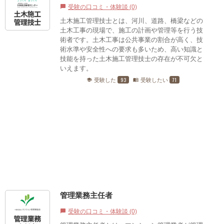
受験の口コミ・体験談 (0)
chat_bubble
土木施工管理技士とは、河川、道路、橋梁などの
土木工事の現場で、施工の計画や管理等を行う技
術者です。土木工事は公共事業の割合が高く、技
術水準や安全性への要求も多いため、高い知識と
技能を持った土木施工管理技士の存在が不可欠と
いえます。
93
71
受験した
受験したい
school
menu_book
管理業務主任者
受験の口コミ・体験談 (0)
chat_bubble