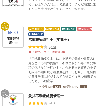
め。心理学の入門として最適で、学んだ知識は誰
もが日常生活で役立てることができます。
2026
RANKING
2026
RANKING
2025
RANKING
2024
AWARD
RANKING
2023
宅地建物取引士（宅建士）
(3.81)
受験の口コミ・体験談 (8)
chat_bubble
「宅地建物取引士」は、不動産の売買や賃貸の仲
介などに必須の資格で、不動産取引の際に重要事
項の説明などを行います。数ある国家資格の中で
も抜群の知名度と活用度を誇っており、出題科目
の各種法律はビジネスでも幅広く役立つ知識であ
るため、不動産業...
1002
1127
受験した
受験したい
school
menu_book
賃貸不動産経営管理士
(4.00)