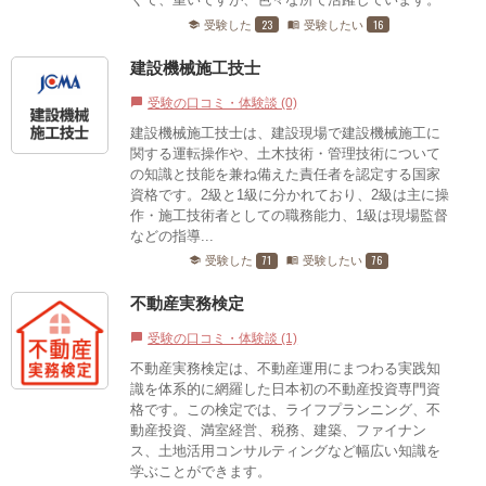
23
16
受験した
受験したい
school
menu_book
建設機械施工技士
受験の口コミ・体験談 (0)
chat_bubble
建設機械施工技士は、建設現場で建設機械施工に
関する運転操作や、土木技術・管理技術について
の知識と技能を兼ね備えた責任者を認定する国家
資格です。2級と1級に分かれており、2級は主に操
作・施工技術者としての職務能力、1級は現場監督
などの指導...
71
76
受験した
受験したい
school
menu_book
不動産実務検定
受験の口コミ・体験談 (1)
chat_bubble
不動産実務検定は、不動産運用にまつわる実践知
識を体系的に網羅した日本初の不動産投資専門資
格です。この検定では、ライフプランニング、不
動産投資、満室経営、税務、建築、ファイナン
ス、土地活用コンサルティングなど幅広い知識を
学ぶことができます。