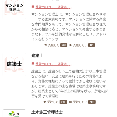
受験の口コミ・体験談 (0)
chat_bubble
マンション管理士は、マンション管理組合をサポ
ートする国家資格です。マンションに関する高度
な専門知識をもって、マンション管理組合や住民
からの相談に応じ、マンションで発生するさまざ
まなトラブルを法的見地から解決したり、アドバ
イスを行うコンサ...
266
141
受験した
受験したい
school
menu_book
建築士
受験の口コミ・体験談 (0)
chat_bubble
建築士は、建築を行う上で建物の設計や工事管理
などを担い、安全に建築を行うための資格であ
り、資格の種類によって設計できる建物に違いが
あります。建築士の主な職場は建築士事務所です
が、建築士として3年以上の経験を積み、所定の講
習を受けて管理建...
298
503
受験した
受験したい
school
menu_book
土木施工管理技士