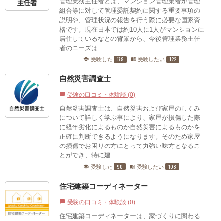
管理業務主任者とは、マンション管理業者が管理
組合等に対して管理委託契約に関する重要事項の
説明や、管理状況の報告を行う際に必要な国家資
格です。現在日本では約10人に1人がマンションに
居住しているなどの背景から、今後管理業務主任
者のニーズは...
179
122
受験した
受験したい
school
menu_book
自然災害調査士
受験の口コミ・体験談 (0)
chat_bubble
自然災害調査士は、自然災害および家屋のしくみ
について詳しく学ぶ事により、家屋が損傷した際
に経年劣化によるものか自然災害によるものかを
正確に判断できるようになります。そのため家屋
の損傷でお困りの方にとって力強い味方となるこ
とができ、特に建...
90
108
受験した
受験したい
school
menu_book
住宅建築コーディネーター
受験の口コミ・体験談 (0)
chat_bubble
住宅建築コーディネーターは、家づくりに関わる