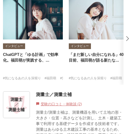
インタビュー
インタビュー
ChatGPTと「ゆる計画」で効率
「まだ新しい自分になれる」40歳
化。福田萌が実践する、...
目前、福田萌が語る新たな...
#気になるあの人を深堀り
#福田萌
#賃貸不動産経営管理士
#気になるあの人を深堀り
#福田萌
#賃
測量士／測量士補
受験の口コミ・体験談 (2)
chat_bubble
測量士/測量士補は、測量機器を用いて土地の形・
大きさ・位置・高さなどを計測し、土木・建築工
事で利用する基礎データを作成する技術者です。
測量はあらゆる土木建設工事の基本となるため、