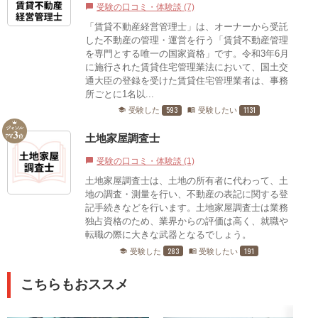
受験の口コミ・体験談 (7)
chat_bubble
「賃貸不動産経営管理士」は、オーナーから受託
した不動産の管理・運営を行う「賃貸不動産管理
を専門とする唯一の国家資格」です。令和3年6月
に施行された賃貸住宅管理業法において、国土交
通大臣の登録を受けた賃貸住宅管理業者は、事務
所ごとに1名以...
593
1131
受験した
受験したい
school
menu_book
土地家屋調査士
受験の口コミ・体験談 (1)
chat_bubble
土地家屋調査士は、土地の所有者に代わって、土
地の調査・測量を行い、不動産の表記に関する登
記手続きなどを行います。土地家屋調査士は業務
独占資格のため、業界からの評価は高く、就職や
転職の際に大きな武器となるでしょう。
283
191
受験した
受験したい
school
menu_book
こちらもおススメ