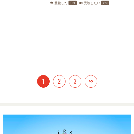
199
223
受験した
受験したい
school
menu_book
1
2
3
>>