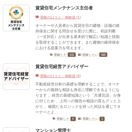
賃貸住宅メンテナンス主任者
受験の口コミ・体験談 (1)
chat_bubble
オーナーや入居者から賃貸住宅の建物・設備の維
持保全に関する問合せを受けた際に、初診判断
（一次対応）が出来る基本的で幅広い知識と技能
を取得することができます。また建物の維持保全
における提案力を培えます。
532
565
受験した
受験したい
school
menu_book
賃貸住宅経営アドバイザー
受験の口コミ・体験談 (0)
chat_bubble
不動産経営分析の基礎を理解することで、オーナ
ーからの複雑な相談も身近に理解できるようにな
ります 。経営の基礎知識という「共通言語」が身
に付くため 、上司への報告や相談の質もグッと上
がり 、確固たるロジックを持った対話を通じてオ
ーナーとよ...
0
2
受験した
受験したい
school
menu_book
マンション管理士