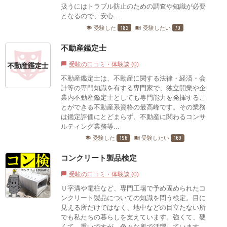
扱うにはトラブル防止のための調査や知識が必要
となるので、安心...
182
70
受験した
受験したい
school
menu_book
不動産鑑定士
受験の口コミ・体験談 (0)
chat_bubble
不動産鑑定士は、不動産に関する法律・経済・会
計等の専門知識を有する専門家で、独立開業や企
業内不動産鑑定士としても専門能力を発揮するこ
とができる不動産系資格の最高峰です。その業務
は鑑定評価にとどまらず、不動産に関わるコンサ
ルティング業務等...
196
169
受験した
受験したい
school
menu_book
コンクリート製品検定
受験の口コミ・体験談 (0)
chat_bubble
Ｕ字溝や電柱など、専門工場で予め固められたコ
ンクリート製品についての知識を問う検定。目に
見える所だけではなく、地中などの目立たない所
でも私たちの暮らしを支えています。強くて、硬
くて、重いですが、色々な所で活躍しています。