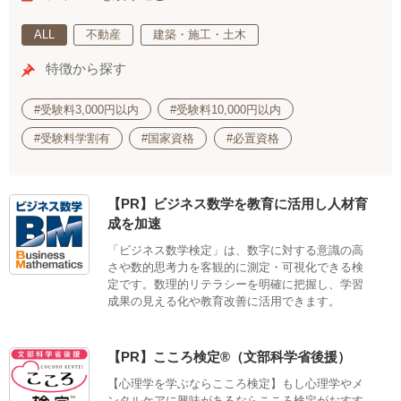
ALL
不動産
建築・施工・土木
特徴から探す
#受験料3,000円以内
#受験料10,000円以内
#受験料学割有
#国家資格
#必置資格
【PR】ビジネス数学を教育に活用し人材育
成を加速
「ビジネス数学検定」は、数字に対する意識の高
さや数的思考力を客観的に測定・可視化できる検
定です。数理的リテラシーを明確に把握し、学習
成果の見える化や教育改善に活用できます。
【PR】こころ検定®（文部科学省後援）
【心理学を学ぶならこころ検定】もし心理学やメ
ンタルケアに興味があるならこころ検定がおすす