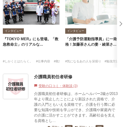
インタビュー
インタビュー
『TOKYO MER』にも登場。「救
「介護予防運動指導員」に一発合
急救命士」のリアルな...
格！加藤茶さんの妻・綾菜さ...
#しかくとはたらく。
#仕事内容
#救急救命士
#気になるあの人を深堀り
#勉強方法
#
介護職員初任者研修
受験の口コミ・体験談 (3)
chat_bubble
介護職員初任者研修は、ホームヘルパー2級が2013
年より廃止したことにより新設された資格で、介
護の入門ともいえる資格です。介護を行う際に必
要な知識や技術を学ぶができ、介護職や家庭内で
の介護に活かすことができます。高齢社会を支え
る資格とし...