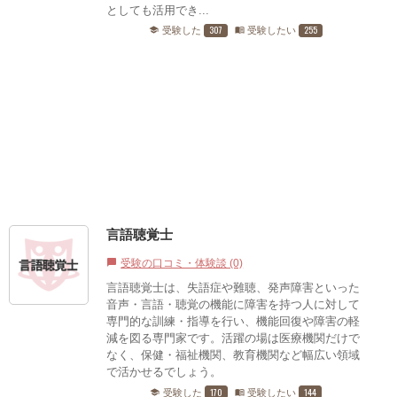
としても活用でき...
307
255
受験した
受験したい
school
menu_book
言語聴覚士
受験の口コミ・体験談 (0)
chat_bubble
言語聴覚士は、失語症や難聴、発声障害といった
音声・言語・聴覚の機能に障害を持つ人に対して
専門的な訓練・指導を行い、機能回復や障害の軽
減を図る専門家です。活躍の場は医療機関だけで
なく、保健・福祉機関、教育機関など幅広い領域
で活かせるでしょう。
170
144
受験した
受験したい
school
menu_book