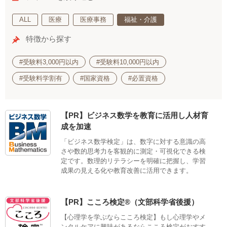
ALL
医療
医療事務
福祉・介護
特徴から探す
#受験料3,000円以内
#受験料10,000円以内
#受験料学割有
#国家資格
#必置資格
【PR】ビジネス数学を教育に活用し人材育
成を加速
「ビジネス数学検定」は、数字に対する意識の高
さや数的思考力を客観的に測定・可視化できる検
定です。数理的リテラシーを明確に把握し、学習
成果の見える化や教育改善に活用できます。
【PR】こころ検定®（文部科学省後援）
【心理学を学ぶならこころ検定】もし心理学やメ
ンタルケアに興味があるならこころ検定がおすす