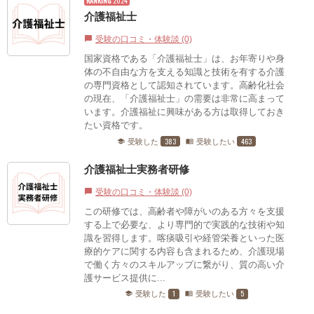
RANKING
2024
介護福祉士
受験の口コミ・体験談 (0)
chat_bubble
国家資格である「介護福祉士」は、お年寄りや身
体の不自由な方を支える知識と技術を有する介護
の専門資格として認知されています。高齢化社会
の現在、「介護福祉士」の需要は非常に高まって
います。介護福祉に興味がある方は取得しておき
たい資格です。
383
463
受験した
受験したい
school
menu_book
介護福祉士実務者研修
受験の口コミ・体験談 (0)
chat_bubble
この研修では、高齢者や障がいのある方々を支援
する上で必要な、より専門的で実践的な技術や知
識を習得します。喀痰吸引や経管栄養といった医
療的ケアに関する内容も含まれるため、介護現場
で働く方々のスキルアップに繋がり、質の高い介
護サービス提供に...
1
5
受験した
受験したい
school
menu_book