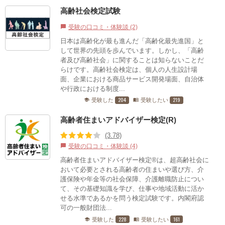
高齢社会検定試験
受験の口コミ・体験談 (2)
chat_bubble
日本は高齢化が最も進んだ「高齢化最先進国」と
して世界の先頭を歩んでいます。しかし、「高齢
者及び高齢社会」に関することは知らないことだ
らけです。高齢社会検定は、個人の人生設計場
面、企業における商品サービス開発場面、自治体
や行政における制度...
204
219
受験した
受験したい
school
menu_book
高齢者住まいアドバイザー検定(R)
(3.78)
受験の口コミ・体験談 (4)
chat_bubble
高齢者住まいアドバイザー検定®は、超高齢社会に
おいて必要とされる高齢者の住まいや選び方、介
護保険や年金等の社会保障、介護離職防止につい
て、その基礎知識を学び、仕事や地域活動に活か
せる水準であるかを問う検定試験です。内閣府認
可の一般財団法...
228
161
受験した
受験したい
school
menu_book