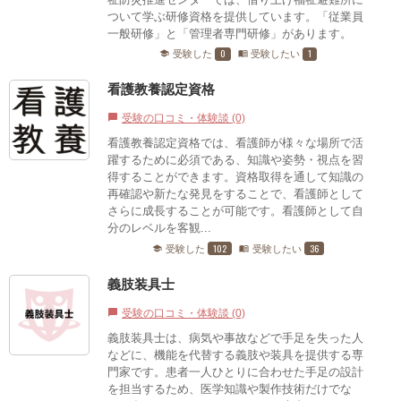
ついて学ぶ研修資格を提供しています。「従業員
一般研修」と「管理者専門研修」があります。
0
1
受験した
受験したい
school
menu_book
看護教養認定資格
受験の口コミ・体験談 (0)
chat_bubble
看護教養認定資格では、看護師が様々な場所で活
躍するために必須である、知識や姿勢・視点を習
得することができます。資格取得を通して知識の
再確認や新たな発見をすることで、看護師として
さらに成長することが可能です。看護師として自
分のレベルを客観...
102
36
受験した
受験したい
school
menu_book
義肢装具士
受験の口コミ・体験談 (0)
chat_bubble
義肢装具士は、病気や事故などで手足を失った人
などに、機能を代替する義肢や装具を提供する専
門家です。患者一人ひとりに合わせた手足の設計
を担当するため、医学知識や製作技術だけでな