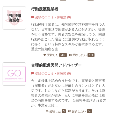
行動援護従業者
受験の口コミ・体験談 (0)
chat_bubble
行動援護従業者は、知的障害や精神障害を持つ人
など、日常生活で困難がある人に付き添い、援護
を行う資格です。患者の安全を確保しつつ、問題
行動を起こした場合には適切な行動が取れるよう
に導く、という特殊なスキルが要求されるます。
重度の認知症を患...
289
410
受験した
受験したい
school
menu_book
合理的配慮民間アドバイザー
受験の口コミ・体験談 (0)
chat_bubble
今、多様化を認め合う社会です。事業者と障害者
（雇用者）がお互いに理解し合うことはとても大
切です。しかしながら課題があります。それは障
害者の多様化が進み、互いに理解を深めるには相
当の時間を要するのです。 当資格を受講される方
が、事業者と障...
5
14
受験した
受験したい
school
menu_book