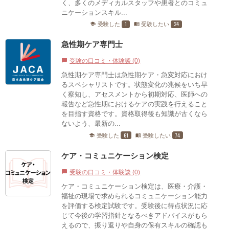
く、多くのメディカルスタッフや患者とのコミュ
ニケーションスキル...
1
24
受験した
受験したい
school
menu_book
急性期ケア専門士
受験の口コミ・体験談 (0)
chat_bubble
急性期ケア専門士は急性期ケア・急変対応におけ
るスペシャリストです。状態変化の兆候をいち早
く察知し、アセスメントから初期対応、医師への
報告など急性期におけるケアの実践を行えること
を目指す資格です。資格取得後も知識が古くなら
ないよう、最新の...
61
74
受験した
受験したい
school
menu_book
ケア・コミュニケーション検定
受験の口コミ・体験談 (0)
chat_bubble
ケア・コミュニケーション検定は、医療・介護・
福祉の現場で求められるコミュニケーション能力
を評価する検定試験です。受験後に得点状況に応
じて今後の学習指針となるべきアドバイスがもら
えるので、振り返りや自身の保有スキルの確認も