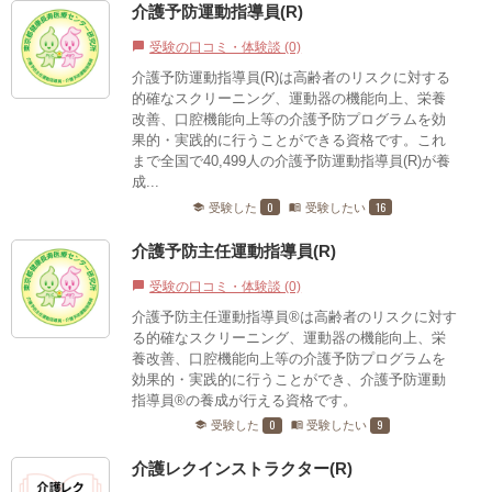
介護予防運動指導員(R)
受験の口コミ・体験談 (0)
chat_bubble
介護予防運動指導員(R)は高齢者のリスクに対する
的確なスクリーニング、運動器の機能向上、栄養
改善、口腔機能向上等の介護予防プログラムを効
果的・実践的に行うことができる資格です。これ
まで全国で40,499人の介護予防運動指導員(R)が養
成...
0
16
受験した
受験したい
school
menu_book
介護予防主任運動指導員(R)
受験の口コミ・体験談 (0)
chat_bubble
介護予防主任運動指導員®は高齢者のリスクに対す
る的確なスクリーニング、運動器の機能向上、栄
養改善、口腔機能向上等の介護予防プログラムを
効果的・実践的に行うことができ、介護予防運動
指導員®の養成が行える資格です。
0
9
受験した
受験したい
school
menu_book
介護レクインストラクター(R)