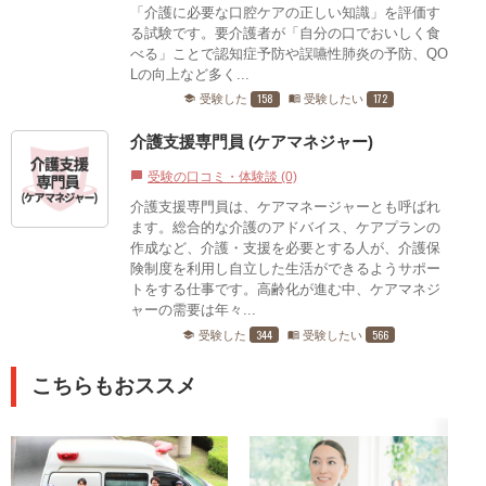
「介護に必要な口腔ケアの正しい知識」を評価す
る試験です。要介護者が「自分の口でおいしく食
べる」ことで認知症予防や誤嚥性肺炎の予防、QO
Lの向上など多く...
158
172
受験した
受験したい
school
menu_book
介護支援専門員 (ケアマネジャー)
受験の口コミ・体験談 (0)
chat_bubble
介護支援専門員は、ケアマネージャーとも呼ばれ
ます。総合的な介護のアドバイス、ケアプランの
作成など、介護・支援を必要とする人が、介護保
険制度を利用し自立した生活ができるようサポー
トをする仕事です。高齢化が進む中、ケアマネジ
ャーの需要は年々...
344
566
受験した
受験したい
school
menu_book
こちらもおススメ