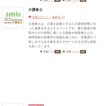
287
428
受験した
受験したい
school
menu_book
介護食士
受験の口コミ・体験談 (0)
chat_bubble
介護食士は、介護を必要とする人の身体状態に合
った食事を作るエキスパートです。要介護者の病
気やけがの状態に適した介護食や病態食などの、
調理技術や栄養学の知識を身に付け、栄養源かつ
楽しみでもある食生活をサポートする大切な役割
を担っています。
379
541
受験した
受験したい
school
menu_book