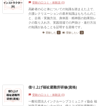
受験の口コミ・体験談 (0)
chat_bubble
高齢者の心と体についての知識を踏まえた上で、
介護レクリエーションの基本知識はもちろんのこ
と、企画・実施方法、身体面・精神面の効果別レ
クの取り入れ方、実践現場での声掛け・進行方法
の知識があることを証明する資格です。
1
3
受験した
受験したい
school
menu_book
借り上げ福祉避難所研修(資格)
受験の口コミ・体験談 (0)
chat_bubble
一般社団法人インクルーシブコミュニティ協会 福
祉防災推進センターでは、借り上げ福祉避難所に