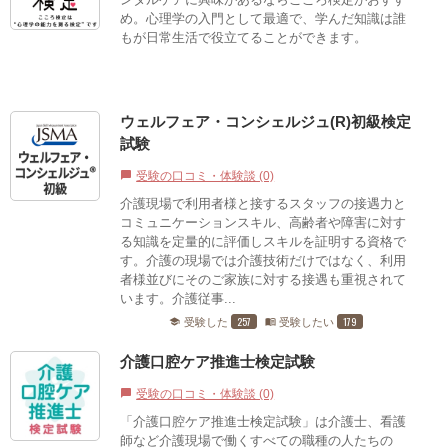
め。心理学の入門として最適で、学んだ知識は誰
もが日常生活で役立てることができます。
ウェルフェア・コンシェルジュ(R)初級検定
試験
受験の口コミ・体験談 (0)
chat_bubble
介護現場で利用者様と接するスタッフの接遇力と
コミュニケーションスキル、高齢者や障害に対す
る知識を定量的に評価しスキルを証明する資格で
す。介護の現場では介護技術だけではなく、利用
者様並びにそのご家族に対する接遇も重視されて
います。介護従事...
257
179
受験した
受験したい
school
menu_book
介護口腔ケア推進士検定試験
受験の口コミ・体験談 (0)
chat_bubble
「介護口腔ケア推進士検定試験」は介護士、看護
師など介護現場で働くすべての職種の人たちの