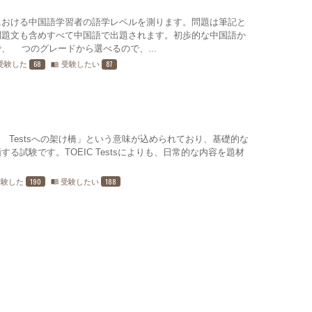
における中国語学習者の語学レベルを測ります。問題は筆記と
問題文も含めすべて中国語で出題されます。初歩的な中国語か
、6つのグレードから選べるので、...
68
87
受験した
受験したい
menu_book
「TOEIC® Testsへの架け橋」という意味が込められており、基礎的な
る試験です。TOEIC Testsによりも、日常的な内容を題材
190
188
受験した
受験したい
menu_book