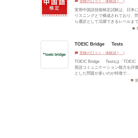
受験の口コミ・体験談 (1)
chat_bubble
実用中国語技能検定試験は、日本
リスニングとで構成されており、
ら通訳として活躍できるレベルまで
school
TOEIC Bridge® Tests
受験の口コミ・体験談 (1)
chat_bubble
TOEIC Bridge® Testsは
英語コミュニケーション能力を評価す
とした問題が多いのが特徴で...
school