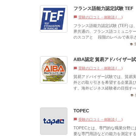
フランス語能力認定試験 TEF
受験の口コミ・体験談 (0)
chat_bubble
フランス語能力認定試験 (TEF)
界共通の、フランス語コミュニケ
のスコアと7段階のレベルで表示さ
school
AIBA認定 貿易アドバイザー
受験の口コミ・体験談 (0)
chat_bubble
貿易アドバイザー試験では、貿易
外との取り引きを希望する企業及
す。海外ビジネス経験者の目指すべ
school
TOPEC
受験の口コミ・体験談 (0)
chat_bubble
TOPECとは、専門的な職業分野
要な専門用語などの能力を測定す