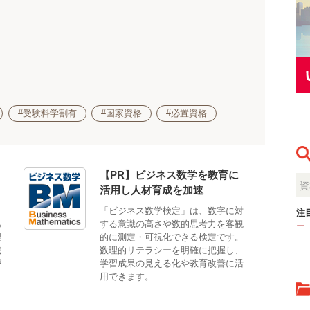
#受験料学割有
#国家資格
#必置資格
【PR】ビジネス数学を教育に
活用し人材育成を加速
も
「ビジネス数学検定」は、数字に対
注
あ
する意識の高さや数的思考力を客観
ー
理
的に測定・可視化できる検定です。
識
数理的リテラシーを明確に把握し、
が
学習成果の見える化や教育改善に活
用できます。