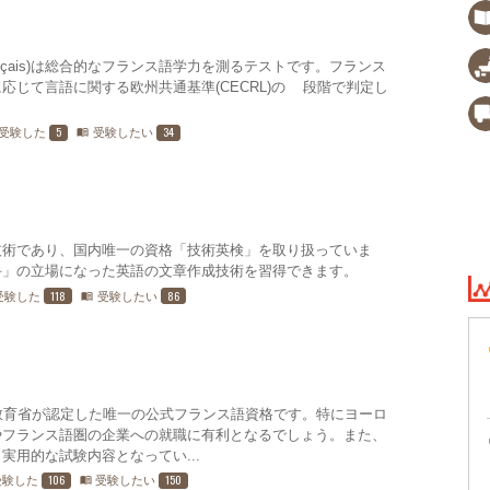
ce du Français)は総合的なフランス語学力を測るテストです。フランス
応じて言語に関する欧州共通基準(CECRL)の6段階で判定し
5
34
受験した
受験したい
menu_book
技術であり、国内唯⼀の資格「技術英検」を取り扱っていま
手」の立場になった英語の文章作成技術を習得できます。
118
86
受験した
受験したい
menu_book
国民教育省が認定した唯一の公式フランス語資格です。特にヨーロ
やフランス語圏の企業への就職に有利となるでしょう。また、
実用的な試験内容となってい...
106
150
受験した
受験したい
menu_book