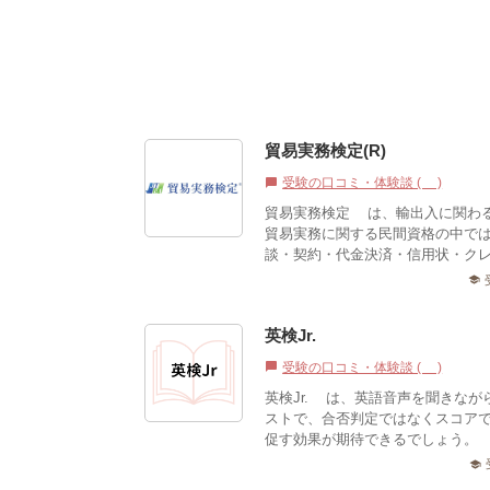
貿易実務検定(R)
受験の口コミ・体験談 (1)
chat_bubble
貿易実務検定®は、輸出入に関わ
貿易実務に関する民間資格の中で
談・契約・代金決済・信用状・クレ
school
英検Jr.
受験の口コミ・体験談 (1)
chat_bubble
英検Jr.®は、英語音声を聞きな
ストで、合否判定ではなくスコア
促す効果が期待できるでしょう。
school