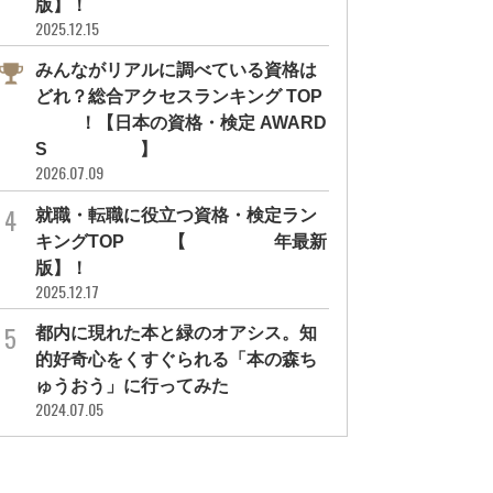
版】！
2025.12.15
みんながリアルに調べている資格は
どれ？総合アクセスランキング TOP
10！【日本の資格・検定 AWARD
S 2026】
2026.07.09
就職・転職に役立つ資格・検定ラン
キングTOP30【2026年最新
版】！
2025.12.17
インタビュー
インタビュー
敗しない！ 韓国式推し活マナー＆
「推しの言葉を字幕なしで聞き取り
都内に現れた本と緑のオアシス。知
ミュニケーション術を...
たい！」を叶えるサイ先生...
的好奇心をくすぐられる「本の森ち
の資格
国語
勉強方法
#サイ先生
#韓流
#韓国語
#サイ先生
#勉強方法
#語学
#韓流
#趣味の資格
#韓国語
ゅうおう」に行ってみた
2024.07.05