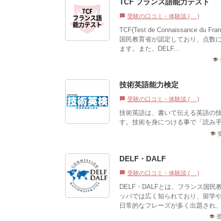
TCF フランス語能力テスト
受験の口コミ・体験談 (0)
chat_bubble
TCF(Test de Connaissan
国民教育省が認定しており、点数に
ます。また、DELF...
school
技術英語能力検定
受験の口コミ・体験談 (0)
chat_bubble
技術英語は、書いて伝える英語の
す。技術を身につける事で「読み
school
DELF・DALF
受験の口コミ・体験談 (0)
chat_bubble
DELF・DALFとは、フランス
ッパでは広く知られており、留学
日常的なフレーズが多く出題され、
school