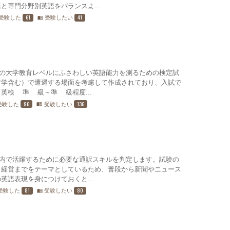
と専門分野別英語をバランスよ...
61
41
受験した
受験したい
menu_book
、日本の大学教育レベルにふさわしい英語能力を測るための検定試
留学含む）で遭遇する場面を考慮して作成されており、入試で
英検®準2級～準1級程度...
96
136
受験した
受験したい
menu_book
企業内で活躍するために必要な通訳スキルを判定します。試験の
・経営までをテーマとしているため、普段から新聞やニュース
英語表現を身につけておくと...
81
80
受験した
受験したい
menu_book