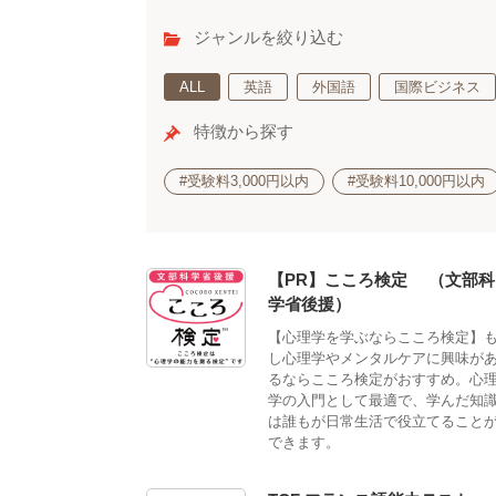
ジャンルを絞り込む
ALL
英語
外国語
国際ビジネス
特徴から探す
#受験料3,000円以内
#受験料10,000円以内
【PR】こころ検定®（文部科
学省後援）
【心理学を学ぶならこころ検定】
し心理学やメンタルケアに興味が
るならこころ検定がおすすめ。心
学の入門として最適で、学んだ知
は誰もが日常生活で役立てること
できます。