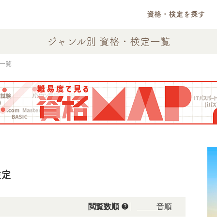
資格・検定を探す
ジャンル別 資格・検定一覧
一覧
検定
help
閲覧数順
50音順