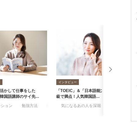
ー
インタビュー
活かして仕事をした
「TOEIC」＆「日本語能力試験」1
失
韓国語講師のサイ先...
級で満点！人気韓国語...
コ
ーション
#勉強方法
#韓流
#気になるあの人を深堀り
#韓国語
#サイ先生
#語学
#韓流
#趣味
#韓
#