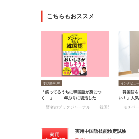
こちらもおススメ
学び効率UP
インタビュ
「笑ってるうちに韓国語が身につ
「韓国語を
く⁉」15年ぶりに復活した...
い！」人気
#賢者のブックジャーナル
#韓国語
#モチベ
実用中国語技能検定試験