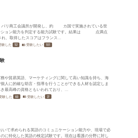
 は、パリ商工会議所が開発し、約90カ国で実施されている世
ーション能力を判定する能力試験です。結果は900点満点
れ、取得したスコアはフランス...
52
101
受験した
受験したい
menu_book
試験
実務や貿易英語、マーケティングに関して高い知識を持ち、海
び個人に的確な助言・指導を行うことができる人材を認定しま
き最高峰の資格ともいわれており、...
60
27
受験した
受験したい
menu_book
において求められる英語のコミュニケーション能力や、現場で必
るのに特化した英語の検定試験です。現在は看護の分野に対し