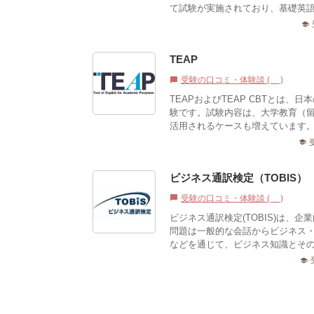
て試験が実施されており、基礎英語
school
TEAP
受験の口コミ・体験談 (0)
chat_bubble
TEAPおよびTEAP CBTとは
験です。試験内容は、大学教育（
活用されるケースも増えています。
school
ビジネス通訳検定（TOBIS）
受験の口コミ・体験談 (0)
chat_bubble
ビジネス通訳検定(TOBIS)は、
問題は一般的な会話からビジネス
などを通じて、ビジネス知識とその
school