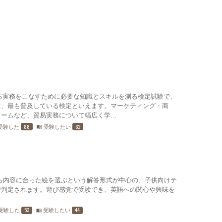
る実務をこなすために必要な知識とスキルを測る検定試験で、
は、最も普及している検定といえます。マーケティング・商
ームなど、貿易実務について幅広く学...
88
62
受験した
受験したい
menu_book
がら内容に合った絵を選ぶという解答形式が中心の、子供向けテ
で判定されます。遊び感覚で受験でき、英語への関心や興味を
53
44
受験した
受験したい
menu_book